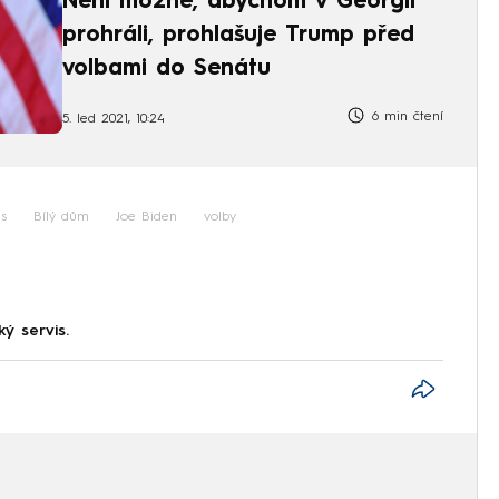
Není možné, abychom v Georgii
prohráli, prohlašuje Trump před
volbami do Senátu
6 min čtení
5. led 2021, 10:24
s
Bílý dům
Joe Biden
volby
ký servis.