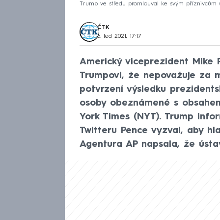
Trump ve středu promlouval ke svým příznivcům
ČTK
6. led 2021, 17:17
Americký viceprezident Mike 
Trumpovi, že nepovažuje za 
potvrzení výsledku prezident
osoby obeznámené s obsahem
York Times (NYT). Trump info
Twitteru Pence vyzval, aby hla
Agentura AP napsala, že ústa