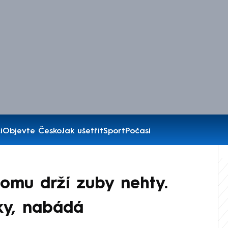
í
Objevte Česko
Jak ušetřit
Sport
Počasí
omu drží zuby nehty.
tky, nabádá