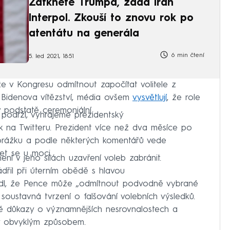
Zatkněte Trumpa, žádá Írán
Interpol. Zkouší to znovu rok po
atentátu na generála
6 min čtení
5. led 2021, 18:51
e v Kongresu odmítnout započítat volitele z
í Bidenova vítězství, média ovšem
vysvětlují
, že role
 podstatě ceremoniální.
podrží, vyhrajeme prezidentský
 na Twitteru. Prezident více než dva měsíce po
orážku a podle některých komentářů vede
et se u moci.
ní v jeho silách uzavření voleb zabránit.
ádřil při úterním obědě s hlavou
vedl, že Pence může „odmítnout podvodně vybrané
 soustavná tvrzení o falšování volebních výsledků.
é důkazy o významnějších nesrovnalostech a
ly obvyklým způsobem.