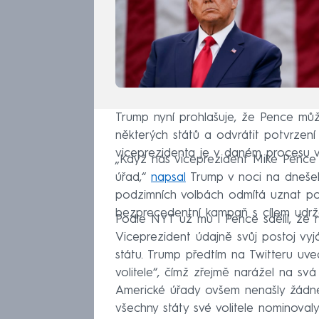
Trump nyní prohlašuje, že Pence můž
některých států a odvrátit potvrzen
viceprezidenta je v daném procesu v
„Když nás viceprezident Mike Pence 
úřad,“
napsal
Trump v noci na dnešek
podzimních volbách odmítá uznat p
bezprecedentní kampaň s cílem udrž
Podle NYT už mu i Pence sdělil, že ne
Viceprezident údajně svůj postoj vyj
státu. Trump předtím na Twitteru u
volitele“, čímž zřejmě narážel na svá
Americké úřady ovšem nenašly žádn
všechny státy své volitele nominova