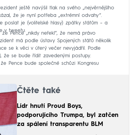
ezident ještě navýšil tlak na svého „nejvěrnějšího
kázal, že je nyní potřeba „extrémní odvahy“.
e poslat je (volitelské hlasy) zpátky státům – a
se v tweetu.
, že Pence „nikdy neřekl“, že nemá právo
zident má podle ústavy Spojených států několik
nce se k věci v úterý večer nevyjádřil. Podle
, že se bude řídit zavedenými postupy.
, že Pence bude společné schůzi Kongresu
Čtěte také
Lídr hnutí Proud Boys,
podporujícího Trumpa, byl zatčen
za spálení transparentu BLM