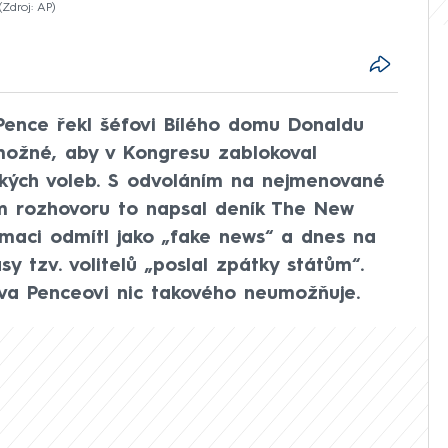
Zdroj: AP
Pence řekl šéfovi Bílého domu Donaldu
možné, aby v Kongresu zablokoval
ských voleb. S odvoláním na nejmenované
 rozhovoru to napsal deník The New
rmaci odmítl jako „fake news“ a dnes na
sy tzv. volitelů „poslal zpátky státům“.
va Penceovi nic takového neumožňuje.