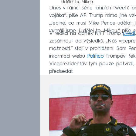
Udělej to, Mikeu.
Dnes v rámci série ranních tweetů pr
vojáka“, píše AP. Trump mimo jiné vz
„Jediné, co musí Mike Pence udělat, j
vyhráli jsme. Udělej to, Mikeu,“ píše 
V reakci na článek NYT Trump
uvedl
zasáhnout do výsledků. „Náš vicepre
možností,“ stojí v prohlášení. Sám Pe
informací webu
Politico
Trumpovi řekl
Viceprezidentův tým pouze potvrdil
předsedat.