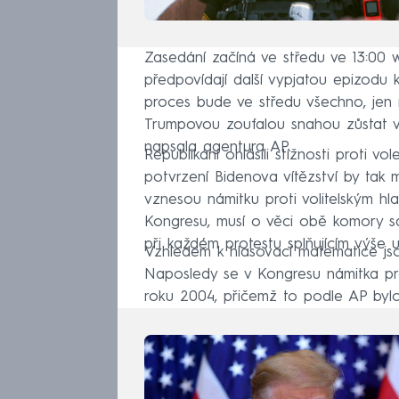
Zasedání začíná ve středu ve 13:00 
předpovídají další vypjatou epizodu k
proces bude ve středu všechno, jen n
Trumpovou zoufalou snahou zůstat ve
napsala agentura AP.
Republikáni ohlásili stížnosti proti 
potvrzení Bidenova vítězství by tak 
vznesou námitku proti volitelským h
Kongresu, musí o věci obě komory s
při každém protestu splňujícím výše
Vzhledem k hlasovací matematice js
Naposledy se v Kongresu námitka pro
roku 2004, přičemž to podle AP bylo