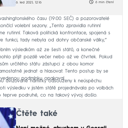
6 min čtení
6. led 2021, 12:16
washingtonského času (19:00 SEČ) a pozorovatelé
ončící volební sezony. „Tento zpravidla rutinní
e rutinní. Taková politická konfrontace, spojená s
 funkci, tady nebyla od dohry občanské války,“
volebním výsledkům až ze šesti států, a konečné
mohlo přijít pozdě večer nebo až ve čtvrtek. Pokud
lasům určitého státu zástupci z obou komor
amostatně jednat a hlasovat. Tento postup by se
 uvedenou podmínku opakoval.
ou avizované námitky odsouzeny k neúspěchu.
ti výsledku v jistém státě projednávala po volbách
 teprve podruhé, co na takový vývoj došlo.
Čtěte také