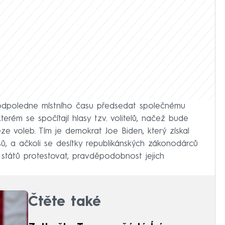
odpoledne místního času předsedat společnému
erém se spočítají hlasy tzv. volitelů, načež bude
těze voleb. Tím je demokrat Joe Biden, který získal
sů, a ačkoli se desítky republikánských zákonodárců
 států protestovat, pravděpodobnost jejich
Čtěte také