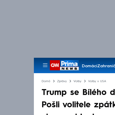
Domácí
Zahranič
Pořady
Domů
Zprávy
Volby
Volby v USA
Trump se Bílého d
Pošli volitele zpá