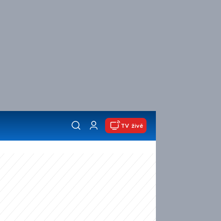
TV živě