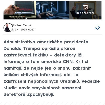
10 fotografií
Václav Černý
7. čvn 2025, 05:37
Administrativa amerického prezidenta
Donalda Trumpa oprášila starou
zastrašovací taktiku – detektory lži.
Informuje o tom americká CNN. Kritici
namítají, že nejde jen o snahu zabránit
únikům citlivých informací, ale i o
zastrašení nepohodlných úředníků. Vědecké
studie navíc smysluplnost nasazení
detektorů zpochybňují.