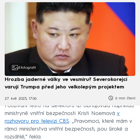
8
fotografií
Hrozba jaderné války ve vesmíru? Severokorejci
varují Trumpa před jeho velkolepým projektem
6 min čtení
27. kvě 2025, 17:06
Používání testů na detektoru lži obhajovala například
ministryně vnitřní bezpečnosti Kristi Noemová
v
rozhovoru pro televizi CBS
. „Pravomoci, které mám v
rámci ministerstva vnitřní bezpečnosti, jsou široké a
rozsáhlé,“ řekla.