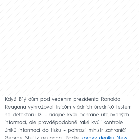
Když Bílý dům pod vedením prezidenta Ronalda
Reagana vyhrožoval tisícům vládních úředníků testem
na detektoru lži – údajně kvůli ochraně utajovaných
informací, ale pravděpodobně také kvůli kontrole
úniků informací do tisku – pohrozil ministr zahraničí
George Shultz rezignací. Podle
zprávy deníku New