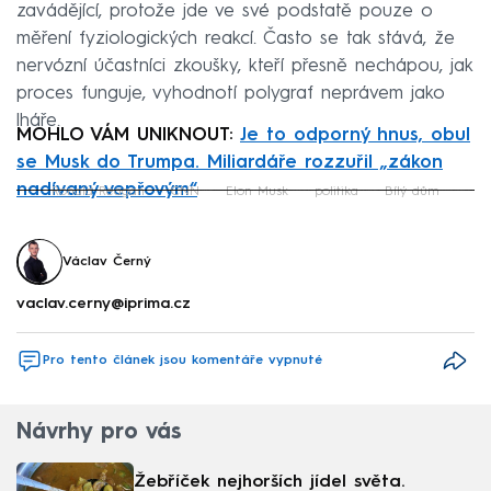
zavádějící, protože jde ve své podstatě pouze o
měření fyziologických reakcí. Často se tak stává, že
nervózní účastníci zkoušky, kteří přesně nechápou, jak
proces funguje, vyhodnotí polygraf neprávem jako
lháře.
MOHLO VÁM UNIKNOUT:
Je to odporný hnus, obul
se Musk do Trumpa. Miliardáře rozzuřil „zákon
nadívaný vepřovým“
Ronald Reagan
CNN
Elon Musk
politika
Bílý dům
Failed to fetch
Václav Černý
vaclav.cerny@iprima.cz
Pro tento článek jsou komentáře vypnuté
Návrhy pro vás
Žebříček nejhorších jídel světa.