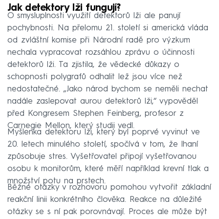
Jak detektory lži fungují?
O smysluplnosti využití detektorů lži ale panují
pochybnosti. Na přelomu 21. století si americká vláda
od zvláštní komise při Národní radě pro výzkum
nechala vypracovat rozsáhlou zprávu o účinnosti
detektorů lži. Ta zjistila, že vědecké důkazy o
schopnosti polygrafů odhalit lež jsou více než
nedostatečné. „Jako národ bychom se neměli nechat
nadále zaslepovat aurou detektorů lži,“ vypověděl
před Kongresem Stephen Feinberg, profesor z
Carnegie Mellon, který studii vedl.
Myšlenka detektoru lži, který byl poprvé vyvinut ve
20. letech minulého století, spočívá v tom, že lhaní
způsobuje stres. Vyšetřovatel připojí vyšetřovanou
osobu k monitorům, které měří například krevní tlak a
množství potu na prstech.
Běžné otázky v rozhovoru pomohou vytvořit základní
reakční linii konkrétního člověka. Reakce na důležité
otázky se s ní pak porovnávají. Proces ale může být