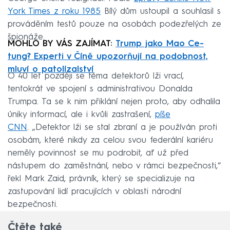
York Times z roku 1985
Bílý dům ustoupil a souhlasil s
prováděním testů pouze na osobách podezřelých ze
špionáže.
MOHLO BY VÁS ZAJÍMAT:
Trump jako Mao Ce-
tung? Experti v Číně upozorňují na podobnost,
mluví o patolízalství
O 40 let později se téma detektorů lži vrací,
tentokrát ve spojení s administrativou Donalda
Trumpa. Ta se k nim přiklání nejen proto, aby odhalila
úniky informací, ale i kvůli zastrašení,
píše
CNN
. „Detektor lži se stal zbraní a je používán proti
osobám, které nikdy za celou svou federální kariéru
neměly povinnost se mu podrobit, ať už před
nástupem do zaměstnání, nebo v rámci bezpečnosti,“
řekl Mark Zaid, právník, který se specializuje na
zastupování lidí pracujících v oblasti národní
bezpečnosti.
Čtěte také