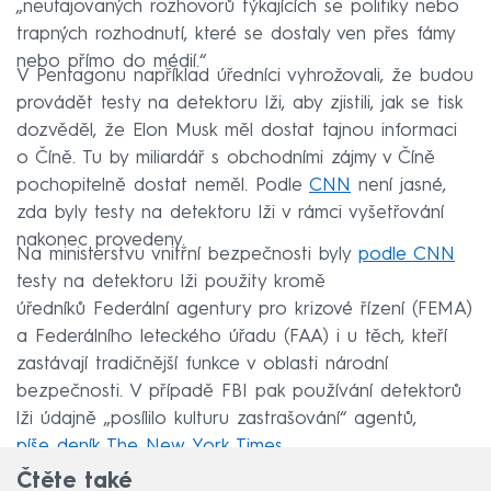
„neutajovaných rozhovorů týkajících se politiky nebo
trapných rozhodnutí, které se dostaly ven přes fámy
nebo přímo do médií.“
V Pentagonu například úředníci vyhrožovali, že budou
provádět testy na detektoru lži, aby zjistili, jak se tisk
dozvěděl, že Elon Musk měl dostat tajnou informaci
o Číně. Tu by miliardář s obchodními zájmy v Číně
pochopitelně dostat neměl. Podle
CNN
není jasné,
zda byly testy na detektoru lži v rámci vyšetřování
nakonec provedeny.
Na ministerstvu vnitřní bezpečnosti byly
podle CNN
testy na detektoru lži použity kromě
úředníků Federální agentury pro krizové řízení (FEMA)
a Federálního leteckého úřadu (FAA) i u těch, kteří
zastávají tradičnější funkce v oblasti národní
bezpečnosti. V případě FBI pak používání detektorů
lži údajně „posílilo kulturu zastrašování“ agentů,
píše deník The New York Times.
Čtěte také