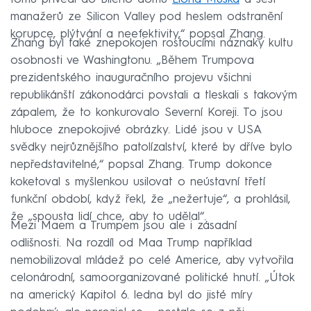
manažerů ze Silicon Valley pod heslem odstranění
korupce, plýtvání a neefektivity,“ popsal Zhang.
Zhang byl také znepokojen rostoucími náznaky kultu
osobnosti ve Washingtonu. „Během Trumpova
prezidentského inauguračního projevu všichni
republikánští zákonodárci povstali a tleskali s takovým
zápalem, že to konkurovalo Severní Koreji. To jsou
hluboce znepokojivé obrázky. Lidé jsou v USA
svědky nejrůznějšího patolízalství, které by dříve bylo
nepředstavitelné,“ popsal Zhang. Trump dokonce
koketoval s myšlenkou usilovat o neústavní třetí
funkční období, když řekl, že „nežertuje“, a prohlásil,
že „spousta lidí chce, aby to udělal“.
Mezi Maem a Trumpem jsou ale i zásadní
odlišnosti. Na rozdíl od Maa Trump například
nemobilizoval mládež po celé Americe, aby vytvořila
celonárodní, samoorganizované politické hnutí. „Útok
na americký Kapitol 6. ledna byl do jisté míry