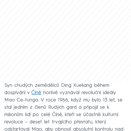
Syn chudých zemědělců Ding Xueliang během
dospívání v
Číně
horlivě vyznával revoluční ideály
Mao Ce-tunga. V roce 1966, když mu bylo 13 let, se
stal jedním z členů Rudých gard a připojil se k
milionům lidí po celé Číně, kteří se účastnili kulturní
revoluce – deset let trvajícího převratu, který
odstartoval Mao, aby obnovil absolutní kontrolu nad