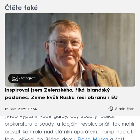
Čtěte také
7
fotografií
Inspiroval jsem Zelenského, říká islandský
poslanec. Země kvůli Rusku řeší obranu i EU
6 min čtení
12. kvě 2025, 07:54
„Mao vypustil Rudé gardy, aby ‚rozbily‘ policii,
prokuraturu a soudy, a loajální revolucionáři tak mohli
převzít kontrolu nad státním aparátem. Trump naproti
tomu přivedl do Bílého domu
Elona Muska
a šest