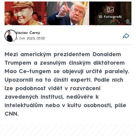
10 fotografií
Václav Černý
3. čvn 2025, 05:53
Mezi americkým prezidentem Donaldem
Trumpem a zesnulým čínským diktátorem
Mao Ce-tungem se objevují určité paralely.
Upozornili na to čínští experti. Podle nich
lze podobnost vidět v rozvrácení
zavedených institucí, nedůvěře k
intelektuálům nebo v kultu osobnosti, píše
CNN.