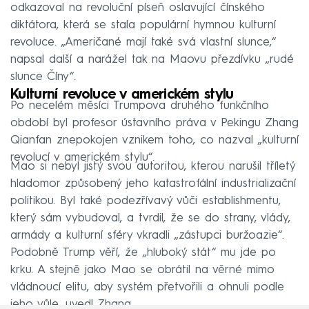
odkazoval na revoluční píseň oslavující čínského
diktátora, která se stala populární hymnou kulturní
revoluce. „Američané mají také svá vlastní slunce,“
napsal další a narážel tak na Maovu přezdívku „rudé
slunce Číny“.
Kulturní revoluce v americkém stylu
Po necelém měsíci Trumpova druhého funkčního
období byl profesor ústavního práva v Pekingu Zhang
Qianfan znepokojen vznikem toho, co nazval „kulturní
revolucí v americkém stylu“.
Mao si nebyl jistý svou autoritou, kterou narušil tříletý
hladomor způsobený jeho katastrofální industrializační
politikou. Byl také podezřívavý vůči establishmentu,
který sám vybudoval, a tvrdil, že se do strany, vlády,
armády a kulturní sféry vkradli „zástupci buržoazie“.
Podobně Trump věří, že „hluboký stát“ mu jde po
krku. A stejně jako Mao se obrátil na věrné mimo
vládnoucí elitu, aby systém přetvořili a ohnuli podle
jeho vůle, uvedl Zhang.