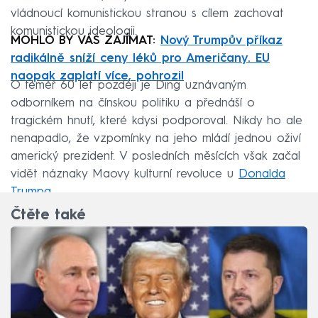
vládnoucí komunistickou stranou s cílem zachovat
komunistickou ideologii.
MOHLO BY VÁS ZAJÍMAT:
Nový Trumpův příkaz
radikálně sníží ceny léků pro Američany. EU
naopak zaplatí více, pohrozil
O téměř 60 let později je Ding uznávaným
odborníkem na čínskou politiku a přednáší o
tragickém hnutí, které kdysi podporoval. Nikdy ho ale
nenapadlo, že vzpomínky na jeho mládí jednou oživí
americký prezident. V posledních měsících však začal
vidět náznaky Maovy kulturní revoluce u
Donalda
Trumpa
.
Čtěte také