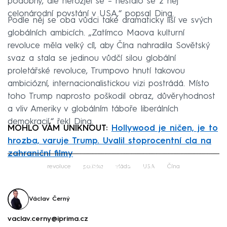
podobný, ale nerozjel se – nestalo se z něj
celonárodní povstání v USA,“ popsal Ding.
Podle něj se oba vůdci také dramaticky liší ve svých
globálních ambicích. „Zatímco Maova kulturní
revoluce měla velký cíl, aby Čína nahradila Sovětský
svaz a stala se jedinou vůdčí silou globální
proletářské revoluce, Trumpovo hnutí takovou
ambiciózní, internacionalistickou vizi postrádá. Místo
toho Trump naprosto poškodil obraz, důvěryhodnost
a vliv Ameriky v globálním táboře liberálních
demokracií,“ řekl Ding.
MOHLO VÁM UNIKNOUT:
Hollywood je ničen, je to
hrozba, varuje Trump. Uvalil stoprocentní cla na
zahraniční filmy
Failed to fetch
revoluce
politika
vláda
USA
Čína
Václav Černý
vaclav.cerny@iprima.cz