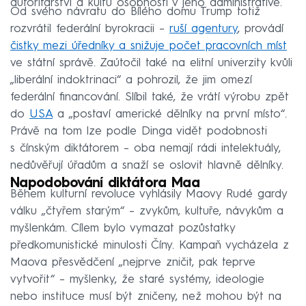
autoritářství a kultu osobnosti v jeho administrativě.
Od svého návratu do Bílého domu Trump totiž
rozvrátil federální byrokracii –
ruší agentury
, provádí
čistky mezi úředníky a snižuje počet pracovních míst
ve státní správě. Zaútočil také na elitní univerzity kvůli
„liberální indoktrinaci“ a pohrozil, že jim omezí
federální financování. Slíbil také, že vrátí výrobu zpět
do
USA
a „postaví americké dělníky na první místo“.
Právě na tom lze podle Dinga vidět podobnosti
s čínským diktátorem – oba nemají rádi intelektuály,
nedůvěřují úřadům a snaží se oslovit hlavně dělníky.
Napodobování diktátora Maa
Během kulturní revoluce vyhlásily Maovy Rudé gardy
válku „čtyřem starým“ – zvykům, kultuře, návykům a
myšlenkám. Cílem bylo vymazat pozůstatky
předkomunistické minulosti Číny. Kampaň vycházela z
Maova přesvědčení „nejprve zničit, pak teprve
vytvořit“ – myšlenky, že staré systémy, ideologie
nebo instituce musí být zničeny, než mohou být na