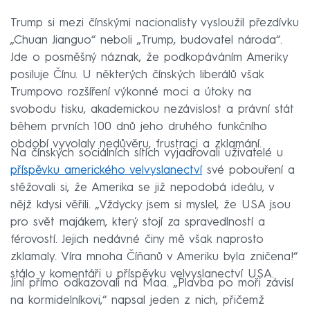
Trump si mezi čínskými nacionalisty vysloužil přezdívku
„Chuan Jianguo“ neboli „Trump, budovatel národa“.
Jde o posměšný náznak, že podkopáváním Ameriky
posiluje Čínu. U některých čínských liberálů však
Trumpovo rozšíření výkonné moci a útoky na
svobodu tisku, akademickou nezávislost a právní stát
během prvních 100 dnů jeho druhého funkčního
období vyvolaly nedůvěru, frustraci a zklamání.
Na čínských sociálních sítích vyjadřovali uživatelé u
příspěvku amerického velvyslanectví
své pobouření a
stěžovali si, že Amerika se již nepodobá ideálu, v
nějž kdysi věřili. „Vždycky jsem si myslel, že USA jsou
pro svět majákem, který stojí za spravedlností a
férovostí. Jejich nedávné činy mě však naprosto
zklamaly. Víra mnoha Číňanů v Ameriku byla zničena!“
stálo v komentáři u příspěvku velvyslanectví USA.
Jiní přímo odkazovali na Maa. „Plavba po moři závisí
na kormidelníkovi,“ napsal jeden z nich, přičemž