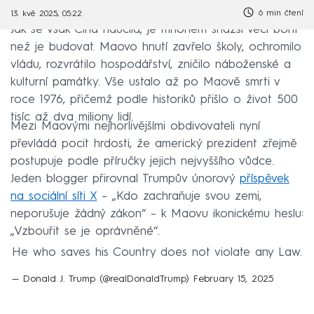
6 min čtení
13. kvě 2025, 05:22
Jak se však Čína naučila, je mnohem snazší věci bořit
než je budovat. Maovo hnutí zavřelo školy, ochromilo
vládu, rozvrátilo hospodářství, zničilo náboženské a
kulturní památky. Vše ustalo až po Maově smrti v
roce 1976, přičemž podle historiků přišlo o život 500
tisíc až dva miliony lidí.
Mezi Maovými nejhorlivějšími obdivovateli nyní
převládá pocit hrdosti, že americký prezident zřejmě
postupuje podle příručky jejich nejvyššího vůdce.
Jeden blogger přirovnal Trumpův únorový
příspěvek
na sociální síti X
– „Kdo zachraňuje svou zemi,
neporušuje žádný zákon“ – k Maovu ikonickému heslu:
„Vzbouřit se je oprávněné“.
He who saves his Country does not violate any Law.
— Donald J. Trump (@realDonaldTrump)
February 15, 2025