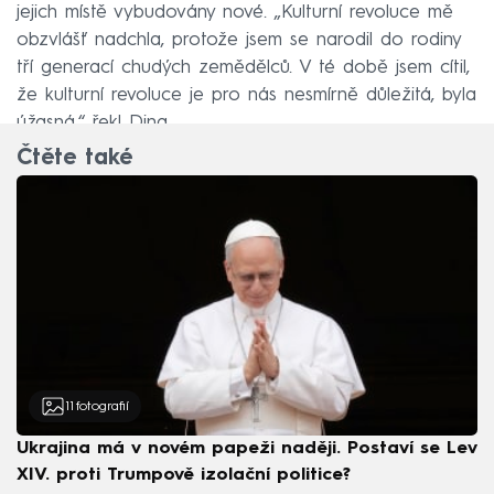
jejich místě vybudovány nové. „Kulturní revoluce mě
obzvlášť nadchla, protože jsem se narodil do rodiny
tří generací chudých zemědělců. V té době jsem cítil,
že kulturní revoluce je pro nás nesmírně důležitá, byla
úžasná,“ řekl Ding.
Čtěte také
11
fotografií
Ukrajina má v novém papeži naději. Postaví se Lev
XIV. proti Trumpově izolační politice?