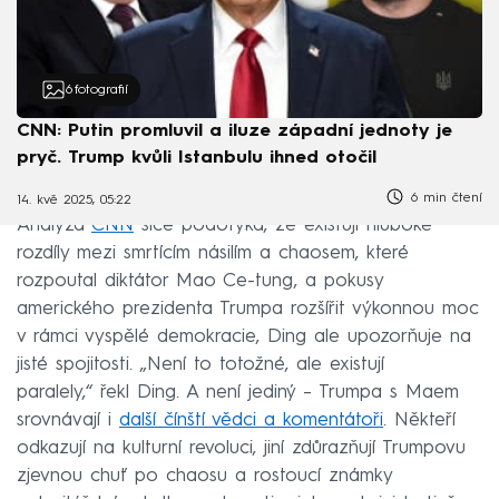
6
fotografií
CNN: Putin promluvil a iluze západní jednoty je
pryč. Trump kvůli Istanbulu ihned otočil
6 min čtení
14. kvě 2025, 05:22
Analýza
CNN
sice podotýká, že existují hluboké
rozdíly mezi smrtícím násilím a chaosem, které
rozpoutal diktátor Mao Ce-tung, a pokusy
amerického prezidenta Trumpa rozšířit výkonnou moc
v rámci vyspělé demokracie, Ding ale upozorňuje na
jisté spojitosti. „Není to totožné, ale existují
paralely,“ řekl Ding. A není jediný – Trumpa s Maem
srovnávají i
další čínští vědci a komentátoři
. Někteří
odkazují na kulturní revoluci, jiní zdůrazňují Trumpovu
zjevnou chuť po chaosu a rostoucí známky