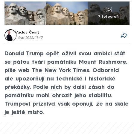
7 fotografií
Václav Černý
1. čvc 2025, 17:47
Donald Trump opět oživil svou ambici stát
se pátou tváří památníku Mount Rushmore,
píše web The New York Times. Odborníci
ale upozorňují na technické i historické
překážky. Podle nich by další zásah do
památníku mohl ohrozit jeho stabilitu.
Trumpovi příznivci však oponují, že na skále
je ještě místo.