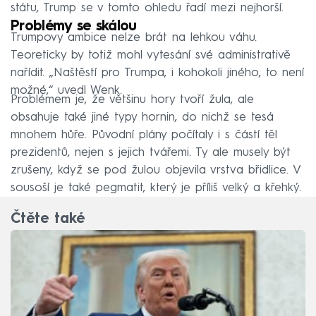
státu, Trump se v tomto ohledu řadí mezi nejhorší.
Problémy se skálou
Trumpovy ambice nelze brát na lehkou váhu.
Teoreticky by totiž mohl vytesání své administrativě
nařídit. „Naštěstí pro Trumpa, i kohokoli jiného, to není
možné,“ uvedl Wenk.
Problémem je, že většinu hory tvoří žula, ale
obsahuje také jiné typy hornin, do nichž se tesá
mnohem hůře. Původní plány počítaly i s částí těl
prezidentů, nejen s jejich tvářemi. Ty ale musely být
zrušeny, když se pod žulou objevila vrstva břidlice. V
sousoší je také pegmatit, který je příliš velký a křehký.
Čtěte také