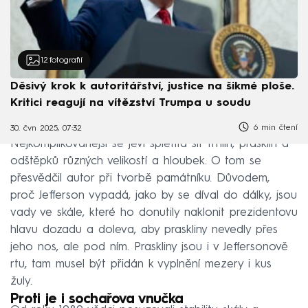
12
fotografií
Děsivý krok k autoritářství, justice na šikmé ploše.
Kritici reagují na vítězství Trumpa u soudu
6 min čtení
30. čvn 2025, 07:32
Nejkomplikovanější se jeví spletitá síť trhlin, prasklin a
odštěpků různých velikostí a hloubek. O tom se
přesvědčil autor při tvorbě památníku. Důvodem,
proč Jefferson vypadá, jako by se díval do dálky, jsou
vady ve skále, které ho donutily naklonit prezidentovu
hlavu dozadu a doleva, aby praskliny nevedly přes
jeho nos, ale pod ním. Praskliny jsou i v Jeffersonově
rtu, tam musel být přidán k vyplnění mezery i kus
žuly.
Proti je i sochařova vnučka