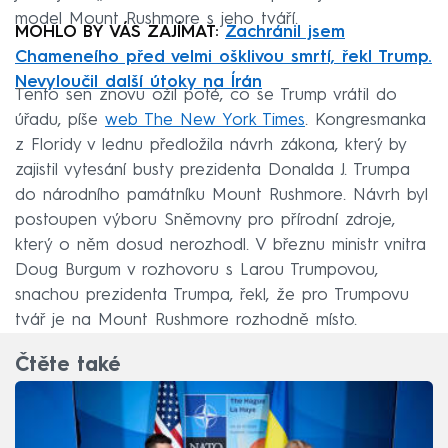
model Mount Rushmore s jeho tváří.
MOHLO BY VÁS ZAJÍMAT:
Zachránil jsem
Chameneího před velmi ošklivou smrtí, řekl Trump.
Nevyloučil další útoky na Írán
Tento sen znovu ožil poté, co se Trump vrátil do
úřadu, píše
web The New York Times
. Kongresmanka
z Floridy v lednu předložila návrh zákona, který by
zajistil vytesání busty prezidenta Donalda J. Trumpa
do národního památníku Mount Rushmore. Návrh byl
postoupen výboru Sněmovny pro přírodní zdroje,
který o něm dosud nerozhodl. V březnu ministr vnitra
Doug Burgum v rozhovoru s Larou Trumpovou,
snachou prezidenta Trumpa, řekl, že pro Trumpovu
tvář je na Mount Rushmore rozhodně místo.
Čtěte také