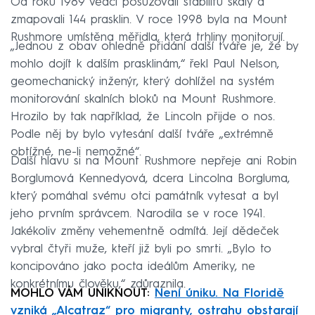
Od roku 1989 vědci posuzovali stabilitu skály a
zmapovali 144 prasklin. V roce 1998 byla na Mount
Rushmore umístěna měřidla, která trhliny monitorují.
„Jednou z obav ohledně přidání další tváře je, že by
mohlo dojít k dalším prasklinám,“ řekl Paul Nelson,
geomechanický inženýr, který dohlížel na systém
monitorování skalních bloků na Mount Rushmore.
Hrozilo by tak například, že Lincoln přijde o nos.
Podle něj by bylo vytesání další tváře „extrémně
obtížné, ne-li nemožné“.
Další hlavu si na Mount Rushmore nepřeje ani Robin
Borglumová Kennedyová, dcera Lincolna Borgluma,
který pomáhal svému otci památník vytesat a byl
jeho prvním správcem. Narodila se v roce 1941.
Jakékoliv změny vehementně odmítá. Její dědeček
vybral čtyři muže, kteří již byli po smrti. „Bylo to
koncipováno jako pocta ideálům Ameriky, ne
konkrétnímu člověku,“ zdůraznila.
MOHLO VÁM UNIKNOUT:
Není úniku. Na Floridě
vzniká „Alcatraz“ pro migranty, ostrahu obstarají