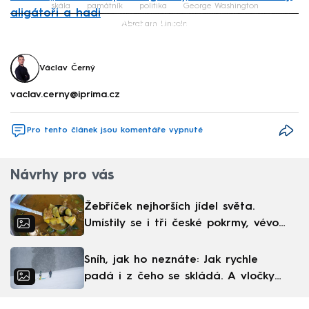
skála
památník
politika
George Washington
aligátoři a hadi
Failed to fetch
Abraham Lincoln
Václav Černý
vaclav.cerny@iprima.cz
Pro tento článek jsou komentáře vypnuté
Návrhy pro vás
Žebříček nejhorších jídel světa.
Umístily se i tři české pokrmy, vévodí
skandinávská kuchyně
Sníh, jak ho neznáte: Jak rychle
padá i z čeho se skládá. A vločky
nejsou bílé