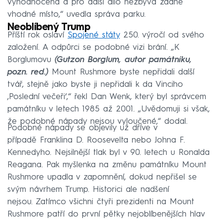
vyhodnocena a pro další dílo nezbývá žádné
vhodné místo,“ uvedla správa parku.
Neoblíbený Trump
Příští rok oslaví
Spojené státy
250. výročí od svého
založení. A odpůrci se podobné vizi brání. „K
Borglumovu
(Gutzon Borglum, autor památníku,
pozn. red.)
Mount Rushmore byste nepřidali další
tvář, stejně jako byste ji nepřidali k da Vinciho
‚Poslední večeři‘,“ řekl Dan Wenk, který byl správcem
památníku v letech 1985 až 2001. „Uvědomuji si však,
že podobné nápady nejsou vyloučené,“ dodal.
Podobné nápady se objevily už dříve v
případě Franklina D. Roosevelta nebo Johna F.
Kennedyho. Nejsilnější tlak byl v 90. letech u Ronalda
Reagana. Pak myšlenka na změnu památníku Mount
Rushmore upadla v zapomnění, dokud nepřišel se
svým návrhem Trump. Historici ale nadšení
nejsou. Zatímco všichni čtyři prezidenti na Mount
Rushmore patří do první pětky nejoblíbenějších hlav