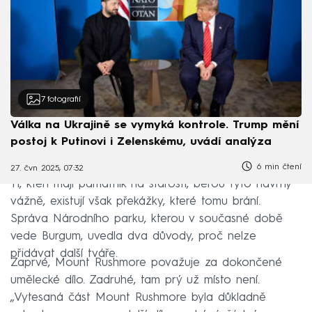
7
fotografií
Válka na Ukrajině se vymyká kontrole. Trump mění
postoj k Putinovi i Zelenskému, uvádí analýza
6 min čtení
27. čvn 2025, 07:32
Ti, kteří mají památník na starosti, berou tyto návrhy
vážně, existují však překážky, které tomu brání.
Správa Národního parku, kterou v současné době
vede Burgum, uvedla dva důvody, proč nelze
přidávat další tváře.
Zaprvé, Mount Rushmore považuje za dokončené
umělecké dílo. Zadruhé, tam prý už místo není.
„Vytesaná část Mount Rushmore byla důkladně