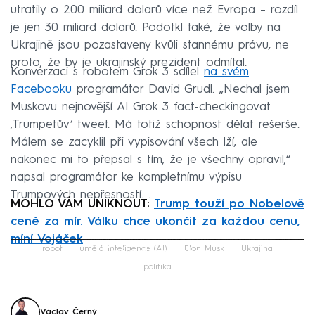
utratily o 200 miliard dolarů více než Evropa – rozdíl
je jen 30 miliard dolarů. Podotkl také, že volby na
Ukrajině jsou pozastaveny kvůli stannému právu, ne
proto, že by je ukrajinský prezident odmítal.
Konverzaci s robotem Grok 3 sdílel
na svém
Facebooku
programátor David Grudl. „Nechal jsem
Muskovu nejnovější AI Grok 3 fact-checkingovat
‚Trumpetův‘ tweet. Má totiž schopnost dělat rešerše.
Málem se zacyklil při vypisování všech lží, ale
nakonec mi to přepsal s tím, že je všechny opravil,“
napsal programátor ke kompletnímu výpisu
Trumpových nepřesností. .
MOHLO VÁM UNIKNOUT:
Trump touží po Nobelově
ceně za mír. Válku chce ukončit za každou cenu,
míní Vojáček
Failed to fetch
robot
umělá inteligence (AI)
Elon Musk
Ukrajina
politika
Václav Černý