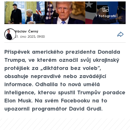
7 fotografií
Václav Černý
21. úno 2025, 09:00
Příspěvek amerického prezidenta Donalda
Trumpa, ve kterém označil svůj ukrajinský
protějšek za „diktátora bez voleb“,
obsahuje nepravdivé nebo zavádějící
informace. Odhalila to nová umělá
inteligence, kterou spustil Trumpův poradce
Elon Musk. Na svém Facebooku na to
upozornil programátor David Grudl.