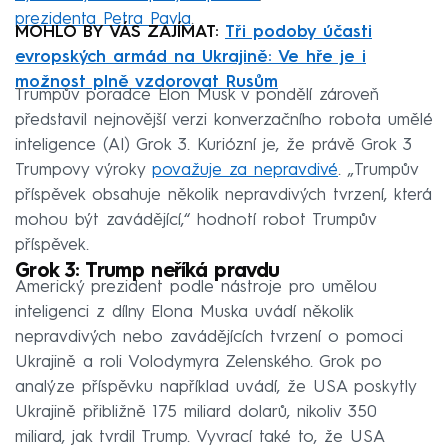
prezidenta Petra Pavla
.
MOHLO BY VÁS ZAJÍMAT:
Tři podoby účasti
evropských armád na Ukrajině: Ve hře je i
možnost plně vzdorovat Rusům
Trumpův poradce Elon Musk v pondělí zároveň
představil nejnovější verzi konverzačního robota umělé
inteligence (AI) Grok 3. Kuriózní je, že právě Grok 3
Trumpovy výroky
považuje za nepravdivé
. „Trumpův
příspěvek obsahuje několik nepravdivých tvrzení, která
mohou být zavádějící,“ hodnotí robot Trumpův
příspěvek.
Grok 3: Trump neříká pravdu
Americký prezident podle nástroje pro umělou
inteligenci z dílny Elona Muska uvádí několik
nepravdivých nebo zavádějících tvrzení o pomoci
Ukrajině a roli Volodymyra Zelenského. Grok po
analýze příspěvku například uvádí, že USA poskytly
Ukrajině přibližně 175 miliard dolarů, nikoliv 350
miliard, jak tvrdil Trump. Vyvrací také to, že USA