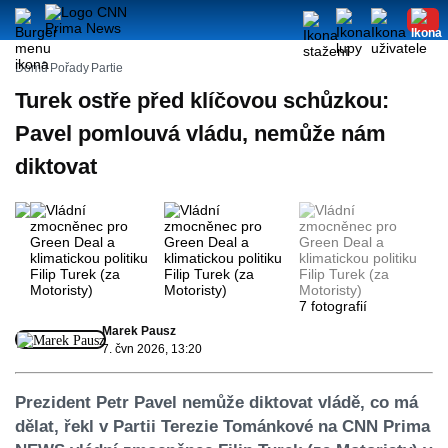
Domů
Pořady
Partie
Turek ostře před klíčovou schůzkou:
Pavel pomlouvá vládu, nemůže nám
diktovat
7 fotografií
Marek Pausz
7. čvn 2026, 13:20
Prezident Petr Pavel nemůže diktovat vládě, co má
dělat, řekl v Partii Terezie Tománkové na CNN Prima