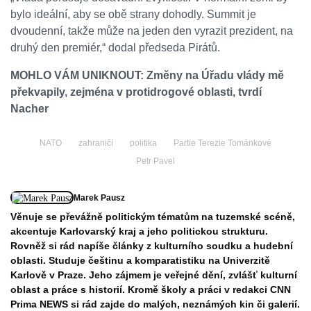
bylo ideální, aby se obě strany dohodly. Summit je
dvoudenní, takže může na jeden den vyrazit prezident, na
druhý den premiér,“ dodal předseda Pirátů.
MOHLO VÁM UNIKNOUT:
Změny na Úřadu vlády mě
překvapily, zejména v protidrogové oblasti, tvrdí
Nacher
NATO
zahraničí
politika
Partie Terezie Tománkové
Petr Pavel
Marek Pausz
Věnuje se převážně politickým tématům na tuzemské scéně,
akcentuje Karlovarský kraj a jeho politickou strukturu.
Rovněž si rád napíše články z kulturního soudku a hudební
oblasti. Studuje češtinu a komparatistiku na Univerzitě
Karlově v Praze. Jeho zájmem je veřejné dění, zvlášť kulturní
oblast a práce s historií. Kromě školy a práci v redakci CNN
Prima NEWS si rád zajde do malých, neznámých kin či galerií.