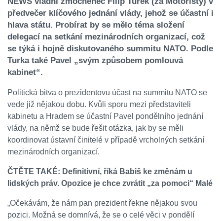
NEWS vládní zmocněnec Filip Turek (za Motoristy) v
předvečer klíčového jednání vlády, jehož se účastní i
hlava státu. Probírat by se mělo téma složení
delegací na setkání mezinárodních organizací, což
se týká i hojně diskutovaného summitu NATO. Podle
Turka také Pavel „svým způsobem pomlouvá
kabinet“.
Politická bitva o prezidentovu účast na summitu NATO se
vede již nějakou dobu. Kvůli sporu mezi představiteli
kabinetu a Hradem se účastní Pavel pondělního jednání
vlády, na němž se bude řešit otázka, jak by se měli
koordinovat ústavní činitelé
v případě vrcholných setkání
mezinárodních organizací.
ČTĚTE TAKÉ:
Definitivní, říká Babiš ke změnám u
lidských práv. Opozice je chce zvrátit „za pomoci“ Malé
„Očekávám, že nám pan prezident řekne nějakou svou
pozici. Možná se domnívá, že se o celé věci v pondělí