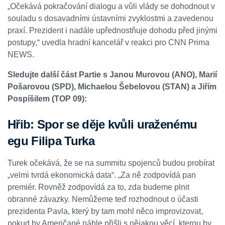
„Očekává pokračování dialogu a vůli vlády se dohodnout v
souladu s dosavadními ústavními zvyklostmi a zavedenou
praxí. Prezident i nadále upřednostňuje dohodu před jinými
postupy,“ uvedla
hradní kancelář v reakci pro CNN Prima
NEWS
.
Sledujte další část Partie s Janou Murovou (ANO), Marií
Pošarovou (SPD), Michaelou Šebelovou (STAN) a Jiřím
Pospíšilem (TOP 09):
Hřib: Spor se děje kvůli uraženému
egu Filipa Turka
Turek očekává, že se na summitu spojenců budou probírat
„velmi tvrdá ekonomická data“. „Za ně zodpovídá pan
premiér. Rovněž zodpovídá za to, zda budeme plnit
obranné závazky. Nemůžeme teď rozhodnout o účasti
prezidenta Pavla, který by tam mohl něco improvizovat,
pokud by Američané náhle přišli s nějakou věcí, kterou by