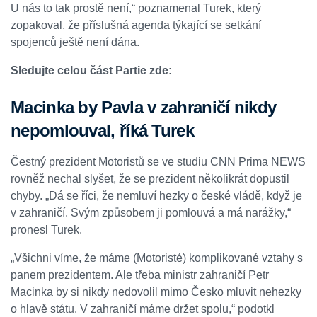
U nás to tak prostě není,“ poznamenal Turek, který
zopakoval, že příslušná agenda týkající se setkání
spojenců ještě není dána.
Sledujte celou část Partie zde:
Macinka by Pavla v zahraničí nikdy
nepomlouval, říká Turek
Čestný prezident Motoristů se ve studiu CNN Prima NEWS
rovněž nechal slyšet, že se prezident několikrát dopustil
chyby. „Dá se říci, že nemluví hezky o české vládě, když je
v zahraničí. Svým způsobem ji pomlouvá a má narážky,“
pronesl Turek.
„Všichni víme, že máme (Motoristé) komplikované vztahy s
panem prezidentem. Ale třeba ministr zahraničí Petr
Macinka by si nikdy nedovolil mimo Česko mluvit nehezky
o hlavě státu. V zahraničí máme držet spolu,“ podotkl