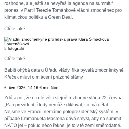
rozhodne, ale ještě se nevyřešila agenda na summit,“
pronesl v Partii Terezie Tománkové vládní zmocněnec pro
klimatickou politiku a Green Deal.
Čtěte také
8
fotografií
Čtěte také
Babiš ohýbá data u Úřadu vlády, říká bývalá zmocněnkyně.
Křeček mluví o mlácení prázdné slámy
6. čvn 2026, 14:16
6 min čtení
Zdůraznil, že o celé věci stejně rozhodne vláda 22. června.
„Pan prezident jí tedy nemůže diktovat, co má dělat.
Nejsme ve Francii, nemáme poloprezidentský systém. V
případě Emmanuela Macrona dává smysl, aby na summit
NATO jel – pokud něco řekne, je to v té zemi směrodatné.