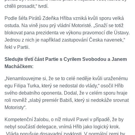
chtěli prosadit,“ tvrdí.
Podle šéfa Pirátů Zdeňka Hřiba vzniká kvůli sporu velká
ostuda. Na vině jsou prý vládní Motoristé. „Snaží se totiž
blokovat pana prezidenta ve výkonu pravomocí dle Ústavy.
Jednou z nich je například zastupování Česka navenek,“
řekl v Partii.
Sledujte třetí část Partie s Cyrilem Svobodou a Janem
Macháčkem:
„Nenamlouvejme si, že se to celé neděje kvůli uraženému
egu Filipa Turka, který se nedostal do vlády,“ osočil Hřib
svého debatního oponenta. Dodal, že v celém sporu hraje
roli rovněž „slabý premiér Babiš, který si nedokáže srovnat
Motoristy“.
Kompetenční žalobu, o níž mluvil Pavel v případě, že by
nebyl součástí delegace, vnímá Hřib jako logický krok.
„Vláda porušuje dosavadní zvyklosti. V normální zemi by