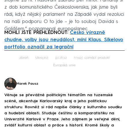
stojíme za ní. Hlasování zabralo pět minut. Pamatuji si
z dob komunistického Československa, jak jsme byli
rádi, když nějaký parlament na Západě vydal rezoluci
na naši podporu. O to jde – je to souboj Davida s
Goliášem,“ poznamenal europoslanec.
MOHLI JSTE PŘEHLÉDNOUT:
Česko výrazně
chudne, volby jsou neudálost, míní Klaus. Síkelovo
portfolio označil za legrační
Failed to fetch
zbraň
Ukrajina
politika
hrubý domácí produkt
Evropská unie
Marek Pausz
Věnuje se převážně politickým tématům na tuzemské
scéně, akcentuje Karlovarský kraj a jeho politickou
strukturu. Rovněž si rád napíše články z kulturního soudku
a hudební oblasti. Studuje češtinu a komparatistiku na
Univerzitě Karlově v Praze. Jeho zájmem je veřejné dění,
zvlášť kulturní oblast a práce s historií. Kromě školy a