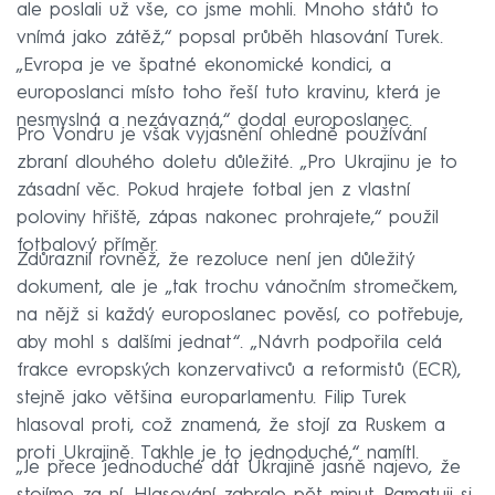
ale poslali už vše, co jsme mohli. Mnoho států to
vnímá jako zátěž,“ popsal průběh hlasování Turek.
„Evropa je ve špatné ekonomické kondici, a
europoslanci místo toho řeší tuto kravinu, která je
nesmyslná a nezávazná,“ dodal europoslanec.
Pro Vondru je však vyjasnění ohledně používání
zbraní dlouhého doletu důležité. „Pro Ukrajinu je to
zásadní věc. Pokud hrajete fotbal jen z vlastní
poloviny hřiště, zápas nakonec prohrajete,“ použil
fotbalový příměr.
Zdůraznil rovněž, že rezoluce není jen důležitý
dokument, ale je „tak trochu vánočním stromečkem,
na nějž si každý europoslanec pověsí, co potřebuje,
aby mohl s dalšími jednat“. „Návrh podpořila celá
frakce evropských konzervativců a reformistů (ECR),
stejně jako většina europarlamentu. Filip Turek
hlasoval proti, což znamená, že stojí za Ruskem a
proti Ukrajině. Takhle je to jednoduché,“ namítl.
„Je přece jednoduché dát Ukrajině jasně najevo, že