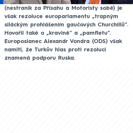
zbraněmi. Podle europoslance Filipa Turka
(nestraník za Přísahu a Motoristy sobě) je
však rezoluce europarlamentu „trapným
siláckým prohlášením gaučových Churchillů“.
Hovořil také o „kravině“ a „pamfletu“.
Europoslanec Alexandr Vondra (ODS) však
namítl, že Turkův hlas proti rezoluci
znamená podporu Ruska.