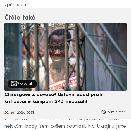
způsobem“.
Čtěte také
9
fotografií
Chirurgové z dovozu? Ústavní soud proti
kritizované kampani SPD nezasáhl
6 min čtení
20. zář 2024, 09:38
Zopakoval, že o podporu Ukrajiny podle něj nešlo. „S
nějakými body jsem ovšem souhlasil. Na Ukrajinu jsme