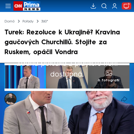
Domů
Pořady
360°
Turek: Rezoluce k Ukrajině? Kravina
gaučových Churchillů. Stojíte za
Ruskem, opáčil Vondra
Žádná položka z playlistu není
dostupná.
6 fotografií
Marek Pausz
22. zář 2024, 10:36
Europoslanci podpořili návrh, který umožní
Ukrajině útočit na ruské území západními