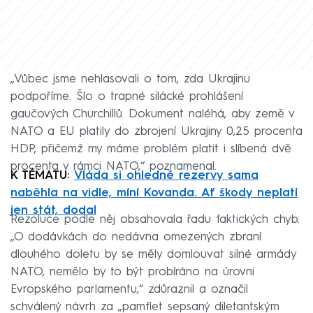
„Vůbec jsme nehlasovali o tom, zda Ukrajinu
podpoříme. Šlo o trapné silácké prohlášení
gaučových Churchillů. Dokument naléhá, aby země v
NATO a EU platily do zbrojení Ukrajiny 0,25 procenta
HDP, přičemž my máme problém platit i slíbená dvě
procenta v rámci NATO,“ poznamenal.
K TÉMATU:
Vláda si ohledně rezervy sama
naběhla na vidle, míní Kovanda. Ať škody neplatí
jen stát, dodal
Rezoluce podle něj obsahovala řadu faktických chyb.
„O dodávkách do nedávna omezených zbraní
dlouhého doletu by se měly domlouvat silné armády
NATO, nemělo by to být probíráno na úrovni
Evropského parlamentu,“ zdůraznil a označil
schválený návrh za „pamflet sepsaný diletantským