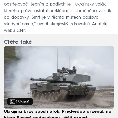
odstřelovači. Jedním z padlých je i ukrajinský voják,
kterého právě ostatní překládají z obrněného vozidla
do dodávky. Smrt je v těchto místech doslova
všudypřítomná,“ uvedl ukrajinský zdravotník Anatolij
webu CNN.
Čtěte také
8
fotografií
Ukrajinci brzy spustí útok. Předvedou arzenál, na
který Rusové nedosáhnou, věští expert