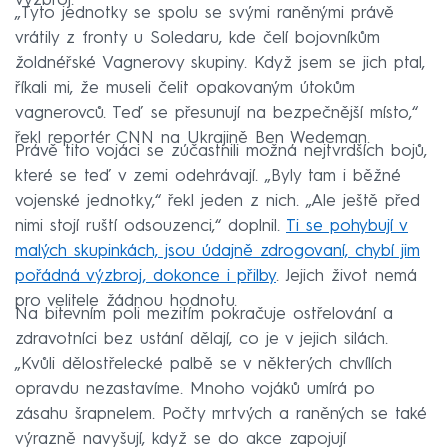
výzbroj.
„Tyto jednotky se spolu se svými raněnými právě
vrátily z fronty u Soledaru, kde čelí bojovníkům
žoldnéřské Vagnerovy skupiny. Když jsem se jich ptal,
říkali mi, že museli čelit opakovaným útokům
vagnerovců. Teď se přesunují na bezpečnější místo,“
řekl reportér CNN na Ukrajině Ben Wedeman.
Právě tito vojáci se zúčastnili možná nejtvrdších bojů,
které se teď v zemi odehrávají. „Byly tam i běžné
vojenské jednotky,“ řekl jeden z nich. „Ale ještě před
nimi stojí ruští odsouzenci,“ doplnil.
Ti se pohybují v
malých skupinkách, jsou údajně zdrogovaní, chybí jim
pořádná výzbroj, dokonce i přilby
. Jejich život nemá
pro velitele žádnou hodnotu.
Na bitevním poli mezitím pokračuje ostřelování a
zdravotníci bez ustání dělají, co je v jejich silách.
„Kvůli dělostřelecké palbě se v některých chvílích
opravdu nezastavíme. Mnoho vojáků umírá po
zásahu šrapnelem. Počty mrtvých a raněných se také
výrazně navyšují, když se do akce zapojují