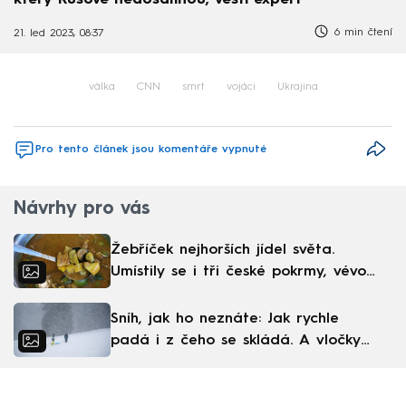
6 min čtení
21. led 2023, 08:37
válka
CNN
smrt
vojáci
Ukrajina
Pro tento článek jsou komentáře vypnuté
Návrhy pro vás
Žebříček nejhorších jídel světa.
Umístily se i tři české pokrmy, vévodí
skandinávská kuchyně
Sníh, jak ho neznáte: Jak rychle
padá i z čeho se skládá. A vločky
nejsou bílé