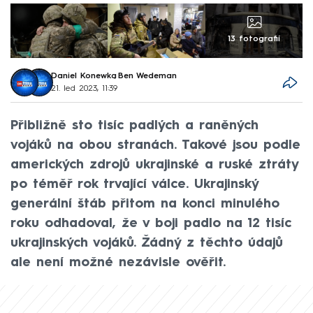
13 fotografií
Daniel Konewka
,
Ben Wedeman
21. led 2023, 11:39
Přibližně sto tisíc padlých a raněných
vojáků na obou stranách. Takové jsou podle
amerických zdrojů ukrajinské a ruské ztráty
po téměř rok trvající válce. Ukrajinský
generální štáb přitom na konci minulého
roku odhadoval, že v boji padlo na 12 tisíc
ukrajinských vojáků. Žádný z těchto údajů
ale není možné nezávisle ověřit.