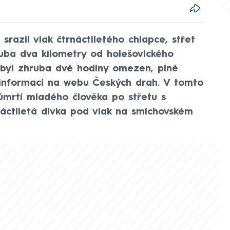
razil vlak čtrnáctiletého chlapce, střet
ruba dva kilometry od holešovického
ě byl zhruba dvě hodiny omezen, plně
z informací na webu Českých drah. V tomto
 úmrtí mladého člověka po střetu s
náctiletá dívka pod vlak na smíchovském