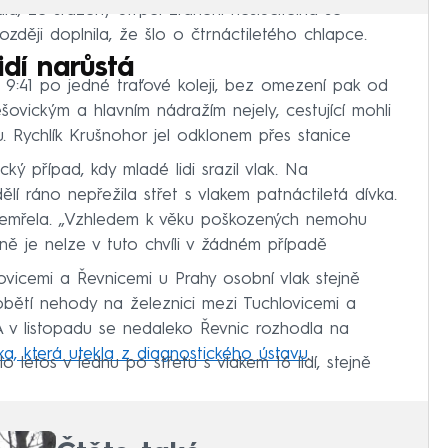
a, že sražený utrpěl zranění neslučitelná se
ozději doplnila, že šlo o čtrnáctiletého chlapce.
idí narůstá
 9:41 po jedné traťové koleji, bez omezení pak od
ešovickým a hlavním nádražím nejely, cestující mohli
Rychlík Krušnohor jel odklonem přes stanice
ký případ, kdy mladé lidi srazil vlak. Na
í ráno nepřežila střet s vlakem patnáctiletá dívka.
zemřela. „Vzhledem k věku poškozených nemohu
ně je nelze v tuto chvíli v žádném případě
ovicemi a Řevnicemi u Prahy osobní vlak stejně
obětí nehody na železnici mezi Tuchlovicemi a
 v listopadu se nedaleko Řevnic rozhodla na
vka, která utekla z diagnostického ústavu
.
 letos v lednu po střetu s vlakem 16 lidí, stejně