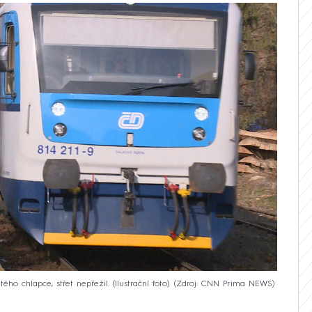
ého chlapce, střet nepřežil. (Ilustrační foto)
Zdroj: CNN Prima NEWS