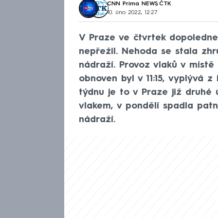
CNN Prima NEWS
,
ČTK
10. úno 2022, 12:27
V Praze ve čtvrtek dopoledne s
nepřežil. Nehoda se stala zh
nádraží. Provoz vlaků v míst
obnoven byl v 11:15, vyplývá 
týdnu je to v Praze již druhé
vlakem, v pondělí spadla pat
nádraží.