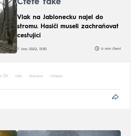
Čtěte také
Vlak na Jablonecku najel do
stromu. Hasiči museli zachraňovat
cestující
6 min čtení
7. úno 2022, 15:50
ie ČR
vlak
doprava
chlapec