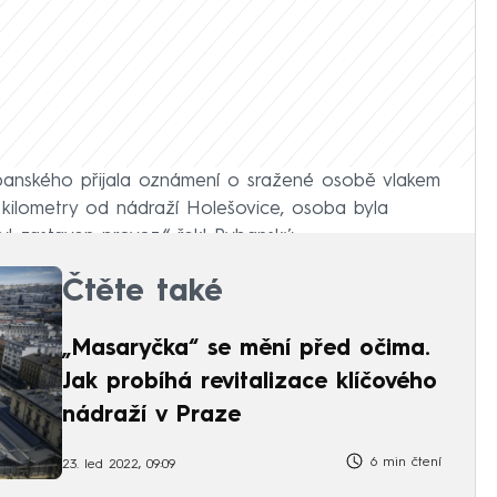
ybanského přijala oznámení o sražené osobě vlakem
 kilometry od nádraží Holešovice, osoba byla
l zastaven provoz,“ řekl Rybanský.
Čtěte také
„Masaryčka“ se mění před očima.
Jak probíhá revitalizace klíčového
nádraží v Praze
6 min čtení
23. led 2022, 09:09