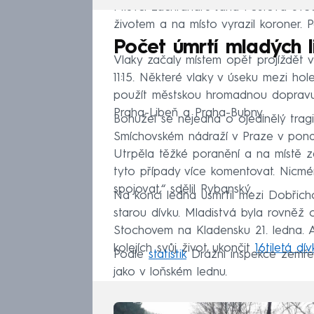
Mluvčí záchranářů Jana Poštová uvedl
životem a na místo vyrazil koroner. P
Počet úmrtí mladých l
Vlaky začaly místem opět projíždět v
11:15. Některé vlaky v úseku mezi hol
použít městskou hromadnou dopravu. 
Praha-Libeň a Praha-Bubny.
Bohužel se nejedná o ojedinělý tragic
Smíchovském nádraží v Praze v ponděl
Utrpěla těžké poranění a na místě 
tyto případy více komentovat. Nicmé
spojovat,“ sdělil Rybanský.
Na konci ledna usmrtil mezi Dobřich
starou dívku. Mladistvá byla rovněž 
Stochovem na Kladensku 21. ledna. A
kolejích svůj život ukončit
16tiletá dí
Podle
statistik
Drážní inspekce zemřelo
jako v loňském lednu.