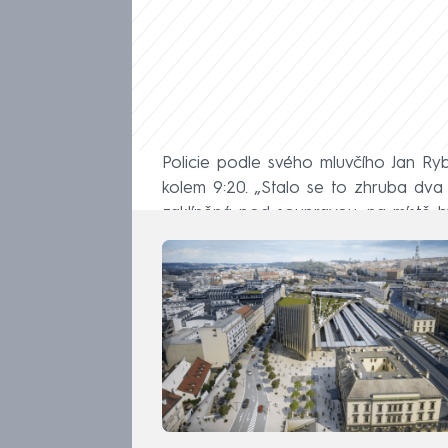
Policie podle svého mluvčího Jan R
kolem 9:20. „Stalo se to zhruba dva
zaklíněná pod soupravou, na místě by