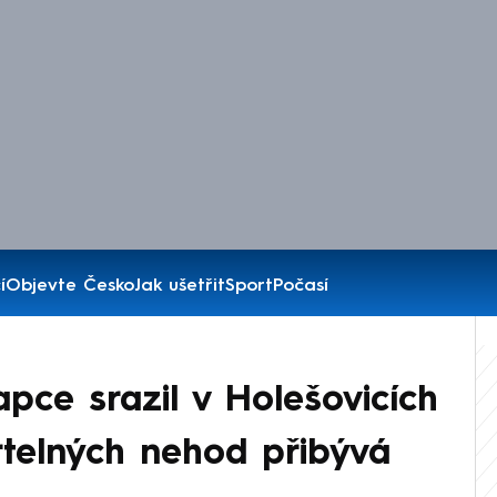
í
Objevte Česko
Jak ušetřit
Sport
Počasí
apce srazil v Holešovicích
mrtelných nehod přibývá