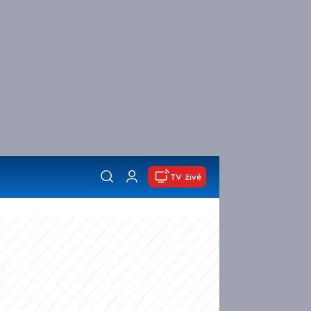
TV živě