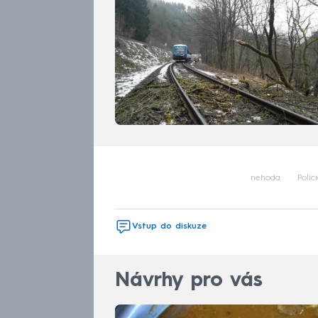
nehoda
Polic
Vstup do diskuze
Návrhy pro vás