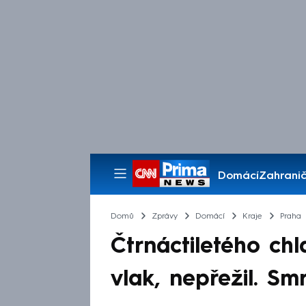
Domácí
Zahranič
Pořady
Domů
Zprávy
Domácí
Kraje
Praha
Čtrnáctiletého chl
vlak, nepřežil. S