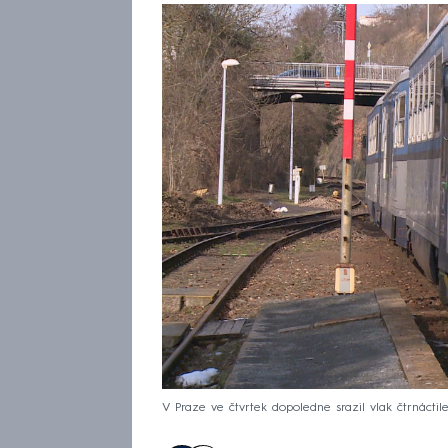
V Praze ve čtvrtek dopoledne srazil vlak čtrnáctilet