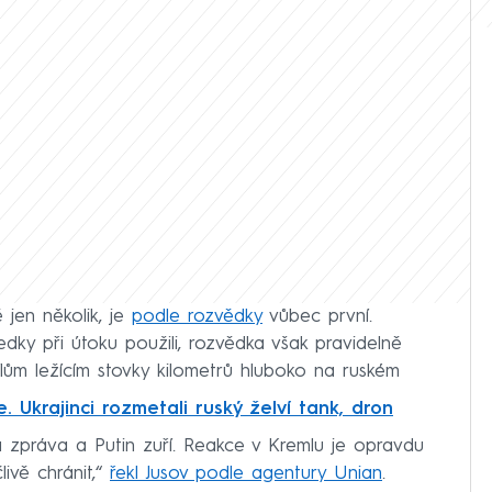
 jen několik, je
podle rozvědky
vůbec první.
ředky při útoku použili, rozvědka však pravidelně
ílům ležícím stovky kilometrů hluboko na ruském
. Ukrajinci rozmetali ruský želví tank, dron
á zpráva a Putin zuří. Reakce v Kremlu je opravdu
ivě chránit,“
řekl Jusov podle agentury Unian
.