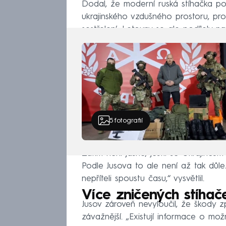
Dodal, že moderní ruská stíhačka po
ukrajinského vzdušného prostoru, pro
sestřelení. Letouny se ale podílely na
5
fotografií
Zatím není jasné, jestli se Ukrajincům
Podle Jusova to ale není až tak důle
nepříteli spoustu času,“ vysvětlil.
Více zničených stíhač
Jusov zároveň nevyloučil, že škody
závažnější. „Existují informace o m