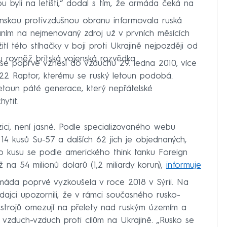
u byli na letišti,“ dodal s tím, že armáda čeká na
nskou protivzdušnou obranu informovala ruská
áním na nejmenovaný zdroj už v prvních měsících
í této stíhačky v boji proti Ukrajině nejpozději od
 rovněž britská vojenská rozvědka.
y se poprvé vznesl do vzduchu 29. ledna 2010, více
-22 Raptor, kterému se ruský letoun podobá.
letoun páté generace, který nepřátelské
ytit.
zici, není jasné. Podle specializovaného webu
 14 kusů Su-57 a dalších 62 jich je objednaných,
o kusu se podle amerického think tanku Foreign
 na 54 milionů dolarů (1,2 miliardy korun),
informuje
áda poprvé vyzkoušela v roce 2018 v Sýrii. Na
dajci upozornili, že v rámci současného rusko-
o strojů omezují na přelety nad ruským územím a
zduch-vzduch proti cílům na Ukrajině. „Rusko se