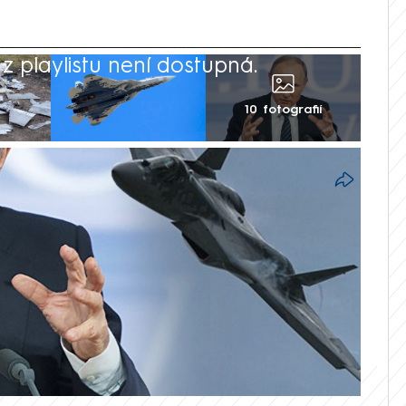
 playlistu není dostupná.
10 fotografií
 na svém webu oznámila, že v ruské
na letecké základně v Achtubinsku
 letoun používaný ruským letectvem. Podle
rozvědky HUR Andrije Jusova jde o velkou
imir Putin kvůli tomu prý zuří.