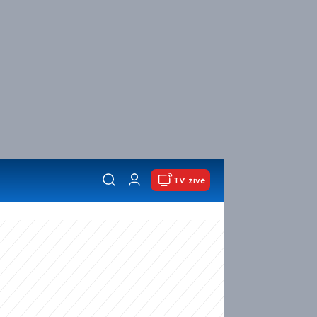
TV živě