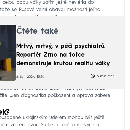
 celou dobu války zatím ještě nevlétla do
tože se Rusové velmi obávali možnosti jejího
 útocích proti cílům na Ukrajině.
Čtěte také
Mrtvý, mrtvý, v péči psychiatrů.
Reportér Zrno na fotce
demonstruje krutou realitu války
6 min čtení
8. čvn 2024, 15:54
 podařilo Su-57 zcela zničit, nebo jen poškodit.
žité. „Jen diagnostika poškození a oprava zabere
ek?
 způsobené ukrajinským úderem mohou být ještě
ožném zničení dvou Su-57 a také o mrtvých a