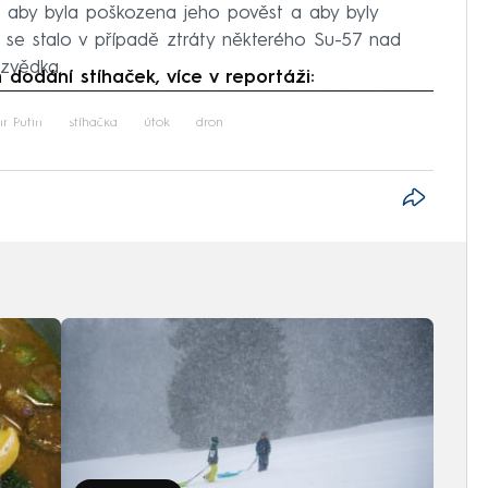
 aby byla poškozena jeho pověst a aby byly
y se stalo v případě ztráty některého Su-57 nad
ozvědka.
 dodání stíhaček, více v reportáži:
iled to fetch
r Putin
stíhačka
útok
dron