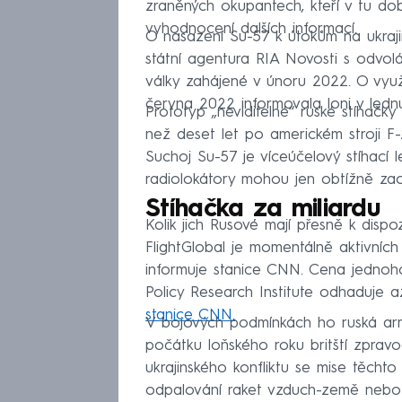
zraněných okupantech, kteří v tu dob
vyhodnocení dalších informací.
O nasazení Su-57 k útokům na ukraji
státní agentura RIA Novosti s odvol
války zahájené v únoru 2022. O využit
června 2022 informovala loni v lednu
Prototyp „neviditelné“ ruské stíhačk
než deset let po americkém stroji F
Suchoj Su-57 je víceúčelový stíhací 
radiolokátory mohou jen obtížně zach
Stíhačka za miliardu
Kolik jich Rusové mají přesně k dispo
FlightGlobal je momentálně aktivních
informuje stanice CNN. Cena jednoh
Policy Research Institute odhaduje až
stanice CNN.
V bojových podmínkách ho ruská arm
počátku loňského roku britští zpravo
ukrajinského konfliktu se mise těcht
odpalování raket vzduch-země nebo v