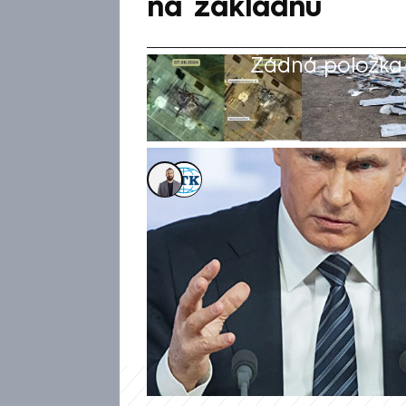
na základnu
Žádná položka z
Alexandr Božilov
,
ČTK
10. čvn 2024, 15:19
Ukrajinská rozvědka v neděli
Astrachanské oblasti zasáhla 
stíhačku Su-57, nejmodernější
mluvčího ukrajinské vojenské 
ránu pro Kreml. Prezident Vlad