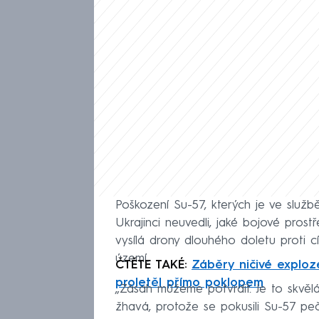
Poškození Su-57, kterých je ve službě
Ukrajinci neuvedli, jaké bojové prost
vysílá drony dlouhého doletu proti c
území.
ČTĚTE TAKÉ:
Záběry ničivé exploze
proletěl přímo poklopem
„Zásah můžeme potvrdit. Je to skvěl
žhavá, protože se pokusili Su-57 pečl