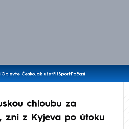
í
Objevte Česko
Jak ušetřit
Sport
Počasí
ruskou chloubu za
ří, zní z Kyjeva po útoku