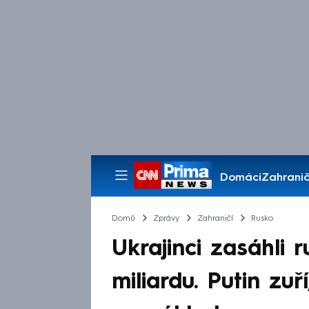
Domácí
Zahranič
Pořady
Domů
Zprávy
Zahraničí
Rusko
Ukrajinci zasáhli 
miliardu. Putin zu