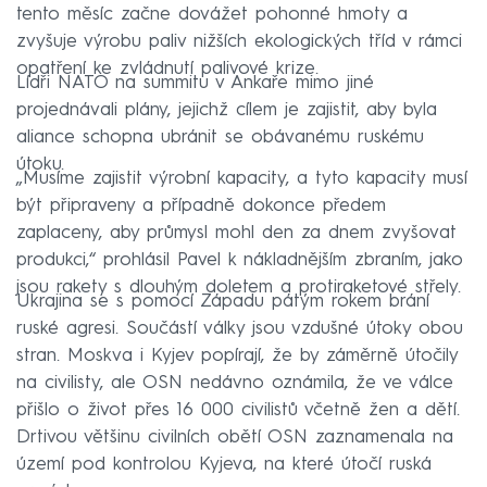
tento měsíc začne dovážet pohonné hmoty a
zvyšuje výrobu paliv nižších ekologických tříd v rámci
opatření ke zvládnutí palivové krize.
Lídři NATO na summitu v Ankaře mimo jiné
projednávali plány, jejichž cílem je zajistit, aby byla
aliance schopna ubránit se obávanému ruskému
útoku.
„Musíme zajistit výrobní kapacity, a tyto kapacity musí
být připraveny a případně dokonce předem
zaplaceny, aby průmysl mohl den za dnem zvyšovat
produkci,“ prohlásil Pavel k nákladnějším zbraním, jako
jsou rakety s dlouhým doletem a protiraketové střely.
Ukrajina se s pomocí Západu pátým rokem brání
ruské agresi. Součástí války jsou vzdušné útoky obou
stran. Moskva i Kyjev popírají, že by záměrně útočily
na civilisty, ale OSN nedávno oznámila, že ve válce
přišlo o život přes 16 000 civilistů včetně žen a dětí.
Drtivou většinu civilních obětí OSN zaznamenala na
území pod kontrolou Kyjeva, na které útočí ruská