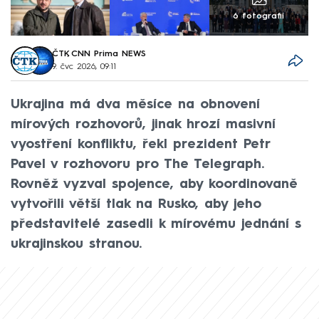
6 fotografií
ČTK
,
CNN Prima NEWS
9. čvc 2026, 09:11
Ukrajina má dva měsíce na obnovení
mírových rozhovorů, jinak hrozí masivní
vyostření konfliktu, řekl prezident Petr
Pavel v rozhovoru pro The Telegraph.
Rovněž vyzval spojence, aby koordinovaně
vytvořili větší tlak na Rusko, aby jeho
představitelé zasedli k mírovému jednání s
ukrajinskou stranou.