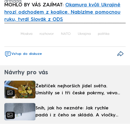
armáda.
MOHLO BY VÁS ZAJÍMAT:
Okamura kvůli Ukrajině
hrozí odchodem z koalice. Nabízíme pomocnou
ruku, tvrdí Slovák z ODS
Failed to fetch
Moskva
rozhovor
NATO
Ukrajina
politika
Vstup do diskuze
Návrhy pro vás
Žebříček nejhorších jídel světa.
Umístily se i tři české pokrmy, vévodí
skandinávská kuchyně
Sníh, jak ho neznáte: Jak rychle
padá i z čeho se skládá. A vločky
nejsou bílé