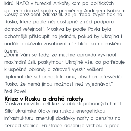
lídrů NATO v turecké Ankaře, kam po politických
sporech dorazil spolu s premiérem Andrejem Babišem.
Český prezident zdůraznil, že je třeba zvýšit tlak na
Rusko, které podle něj postupně ztrácí podporu
domácí veřejnosti. Moskva by podle Pavla byla
ochotnější přistoupit na jednání, pokud by Ukrajina i
nadále dokázala zasahovat cíle hluboko na ruském
území.
„Domnívám se tedy, že musíme opravdu vyvinout
maximální úsilí, poskytnout Ukrajině vše, co potřebuje
k úspěšné obraně, a zároveň využít veškeré
diplomatické schopnosti k tomu, abychom přesvědčili
Rusko, že nemá jinou možnost než vyjednávat,“
řekl Pavel.
Krize v Rusku a drahé rakety
Moskva mezitím čelí krizi v oblasti pohonných hmot.
Sílící ukrajinské útoky na ruskou energetickou
infrastrukturu zmenšují dodávky nafty a benzinu na
čerpací stanice. Frustrace dosahuje vrcholu a před