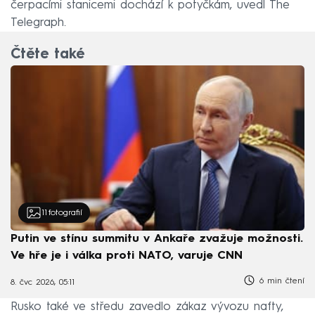
čerpacími stanicemi dochází k potyčkám, uvedl The
Telegraph.
Čtěte také
11
fotografií
Putin ve stínu summitu v Ankaře zvažuje možnosti.
Ve hře je i válka proti NATO, varuje CNN
6 min čtení
8. čvc 2026, 05:11
Rusko také ve středu zavedlo zákaz vývozu nafty,