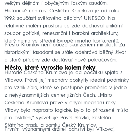
velkým dějinám i obyčejným lidským osudům.
Historické centrum Českého Krumlova je od roku
Failed to fetch
1992 součástí světového dědictví UNESCO. Na
relativně malém prostoru se zde dochoval unikátní
soubor gotické, renesanční i barokní architektury,
který nemá ve střední Evropě mnoho konkurentů.
Přesto Krumlov není pouze skanzenem minulosti. Za
historickými fasádami se stále odehrává běžný život
a staré příběhy zde dostávají nové pokračování.
Město, které vyrostlo kolem řeky
Historie Českého Krumlova je od počátku spjata s
Vltavou. Právě její meandry poskytly ideální podmínky
pro vznik sídla, které se postupně proměnilo v jedno
z nejvýznamnějších center jižních Čech. „Místo
Českého Krumlova právě v ohybí meandru řeky
Vltavy bylo naprosto logické, bylo to přirozené místo
pro osídlení,“ vysvětluje Pavel Slavko, kastelán
Státního hradu a zámku Český Krumlov.
Prvními významnými držiteli panství byli Vítkovci,