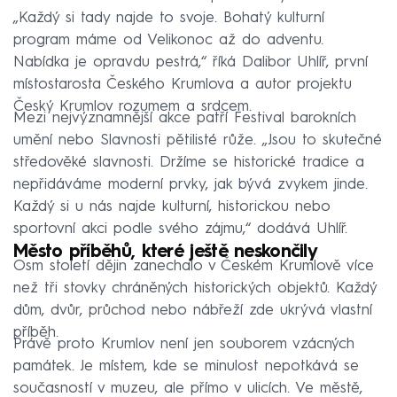
„Každý si tady najde to svoje. Bohatý kulturní
program máme od Velikonoc až do adventu.
Nabídka je opravdu pestrá,“ říká Dalibor Uhlíř, první
místostarosta Českého Krumlova a autor projektu
Český Krumlov rozumem a srdcem.
Mezi nejvýznamnější akce patří Festival barokních
umění nebo Slavnosti pětilisté růže. „Jsou to skutečné
středověké slavnosti. Držíme se historické tradice a
nepřidáváme moderní prvky, jak bývá zvykem jinde.
Každý si u nás najde kulturní, historickou nebo
sportovní akci podle svého zájmu,“ dodává Uhlíř.
Město příběhů, které ještě neskončily
Osm století dějin zanechalo v Českém Krumlově více
než tři stovky chráněných historických objektů. Každý
dům, dvůr, průchod nebo nábřeží zde ukrývá vlastní
příběh.
Právě proto Krumlov není jen souborem vzácných
památek. Je místem, kde se minulost nepotkává se
současností v muzeu, ale přímo v ulicích. Ve městě,