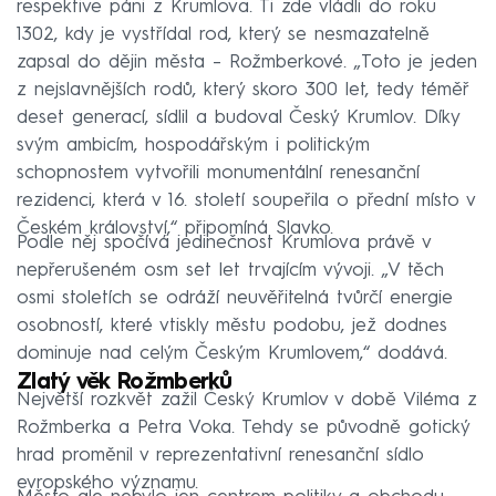
respektive páni z Krumlova. Ti zde vládli do roku
1302, kdy je vystřídal rod, který se nesmazatelně
zapsal do dějin města – Rožmberkové. „Toto je jeden
z nejslavnějších rodů, který skoro 300 let, tedy téměř
deset generací, sídlil a budoval Český Krumlov. Díky
svým ambicím, hospodářským i politickým
schopnostem vytvořili monumentální renesanční
rezidenci, která v 16. století soupeřila o přední místo v
Českém království,“ připomíná Slavko.
Podle něj spočívá jedinečnost Krumlova právě v
nepřerušeném osm set let trvajícím vývoji. „V těch
osmi stoletích se odráží neuvěřitelná tvůrčí energie
osobností, které vtiskly městu podobu, jež dodnes
dominuje nad celým Českým Krumlovem,“ dodává.
Zlatý věk Rožmberků
Největší rozkvět zažil Český Krumlov v době Viléma z
Rožmberka a Petra Voka. Tehdy se původně gotický
hrad proměnil v reprezentativní renesanční sídlo
evropského významu.