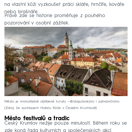
na vlastní kůži vyzkoušet práci skláře, hrnčíře, kováře
nebo brašnáře.
Právě zde se historie proměňuje z pouhého
pozorování v osobní zážitek.
Město je mimořádně oblíbené turisty —&nbsp;českými i zahraničními.
Zdroj: Se souhlasem Hotelu Růže v Českém Krumlově
Město festivalů a tradic
Český Krumlov nežije pouze minulostí. Během roku se
zde koná řada kulturních a společenských akcí.