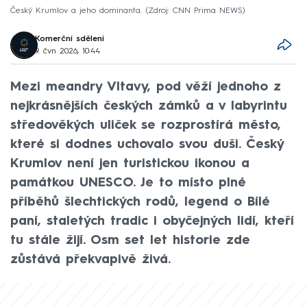
Český Krumlov a jeho dominanta.
Zdroj: CNN Prima NEWS
Komerční sdělení
9. čvn 2026, 10:44
Mezi meandry Vltavy, pod věží jednoho z
nejkrásnějších českých zámků a v labyrintu
středověkých uliček se rozprostírá město,
které si dodnes uchovalo svou duši. Český
Krumlov není jen turistickou ikonou a
památkou UNESCO. Je to místo plné
příběhů šlechtických rodů, legend o Bílé
paní, staletých tradic i obyčejných lidí, kteří
tu stále žijí. Osm set let historie zde
zůstává překvapivě živá.