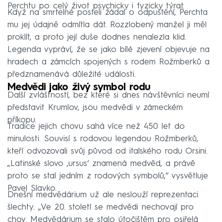
Perchtu po celý život psychicky i fyzicky týrat.
Když na smrtelné posteli žádal o odpuštění, Perchta
mu jej údajně odmítla dát. Rozzlobený manžel ji měl
proklít, a proto její duše dodnes nenalezla klid.
Legenda vypráví, že se jako bílé zjevení objevuje na
hradech a zámcích spojených s rodem Rožmberků a
předznamenává důležité události.
Medvědi jako živý symbol rodu
Další zvláštností, bez které si dnes návštěvníci neumí
představit Krumlov, jsou medvědi v zámeckém
příkopu.
Tradice jejich chovu sahá více než 450 let do
minulosti. Souvisí s rodovou legendou Rožmberků,
kteří odvozovali svůj původ od italského rodu Orsini.
„Latinské slovo ‚ursus‘ znamená medvěd, a právě
proto se stal jedním z rodových symbolů,“ vysvětluje
Pavel Slavko.
Dnešní medvědárium už ale neslouží reprezentaci
šlechty. „Ve 20. století se medvědi nechovají pro
chov. Medvědárium se stalo útočištěm pro osiřelá