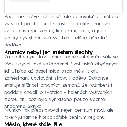
Podle něj právě historická role panovníků pomáhala
vytvářet pocit sounáležitosti a stability. „Panovníci
svou zemi reprezentují, lidé je mají rádi, a jejich
svátky bývají zároveň svátkem celého národa,“
dodává.
Krumlov nebyl jen městem šlechty
Za nádhernými fasádami a reprezentativními sály se
však skrýval také každodenní život tisíců obyčejných
lidí. „Tisíce až desetitisíce osob měly jistotu
zaměstnání, ubytování, stravy i oděvu. Dokonce
existuje stížnost drobných zemanů, že rožmberští
poddaní chodili o svátcích v halenách vyšívaných
zlatou nití, což bylo vyhrazeno pouze šlechtě,“
připomíná Slavko.
Krumlov tak představoval nejen centrum moci, ale
také významné hospodářské centrum regionu.
Město, které stále žije