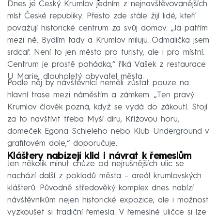
Dnes je Český Krumlov jedním z nejnavštěvovanějších
míst České republiky. Přesto zde stále žijí lidé, kteří
považují historické centrum za svůj domov. „Já patřím
mezi ně. Bydlím tady a Krumlov miluju. Odmalička jsem
srdcař. Není to jen město pro turisty, ale i pro místní.
Centrum je prostě pohádka,“ říká Vašek z restaurace
U Marie, dlouholetý obyvatel města.
Podle něj by návštěvníci neměli zůstat pouze na
hlavní trase mezi náměstím a zámkem. „Ten pravý
Krumlov člověk pozná, když se vydá do zákoutí. Stojí
za to navštívit třeba Myší díru, Křížovou horu,
domeček Egona Schieleho nebo Klub Underground v
grafitovém dole,“ doporučuje.
Kláštery nabízejí klid i návrat k řemeslům
Jen několik minut chůze od nejrušnějších ulic se
nachází další z pokladů města – areál krumlovských
klášterů. Původně středověký komplex dnes nabízí
návštěvníkům nejen historické expozice, ale i možnost
vyzkoušet si tradiční řemesla. V řemeslné uličce si lze