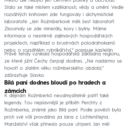
Město ale nebylo jen centrem politiky a obchodu.
Stalo se také místem vzdělanosti, vědy a umění. Vedle
rozsáhlých knihoven zde fungovaly i alchymistické
laboratoře. „Jen Rožmberkové měli šest laboratoří.
Zkoumaly se zde minerály, kovy i byliny. Máme
informace o nesmírně zajímavých hospodářských
projektech, například o brusírnách polodrahokamů
nebo o rozsáhlém rybníkářství,“ popisuje kastelán.
Právě tehdy vznikala hospodářská základna regionu,
ze které jižní Čechy čerpají dodnes. „Ne nadarmo se
hovoří o zlatém věku rožmberského období,“
zdůrazňuje Slavko.
Bílá paní dodnes bloudí po hradech a
zámcích
K dějinám Rožmberků neodmyslitelně patří také
legendy. Tou nejslavnější je příběh Perchty z
Rožmberka, známé jako Bílá paní. Podle pověsti byla
proti své vůli provdána za Jana z Lichtenštejna.
Manželství však přineslo pouze utrpení. Jan měl