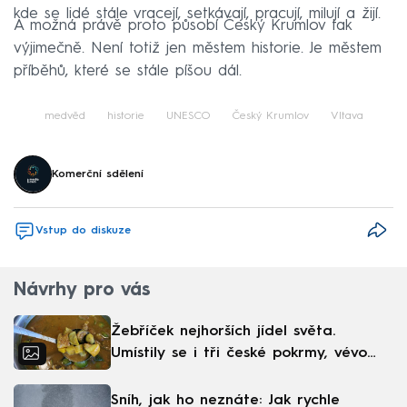
kde se lidé stále vracejí, setkávají, pracují, milují a žijí.
A možná právě proto působí Český Krumlov tak
výjimečně. Není totiž jen městem historie. Je městem
příběhů, které se stále píšou dál.
medvěd
historie
UNESCO
Český Krumlov
Vltava
Komerční sdělení
Vstup do diskuze
Návrhy pro vás
Žebříček nejhorších jídel světa.
Umístily se i tři české pokrmy, vévodí
skandinávská kuchyně
Sníh, jak ho neznáte: Jak rychle