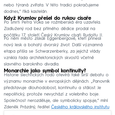
nebo týraná zvířata. V této tradici pokračujeme
dodnes,“ říká kastelán.
Když Krumlov přešel do rukou císaře
Po smrti Petra Voka se rožmberská éra uzavřela.
Zadlužený rod bez přímého dědice prodal na
počátku 17. století Český Krumlov císaři Rudolfu II.
Po něm město získali Eggenbergové, kteří přinesli
nový lesk a bohatý dvorský život. Další významná
etapa přišla se Schwarzenberky, za jejichž vlády
vznikla řada architektonických skvostů včetně
slavného barokního divadla.
Monarchie jako symbol kontinuity?
Historie šlechtických rodů otevírá také širší debatu o
významu monarchie v evropských dějinách. „Panovník
představuje dlouhodobost, kontinuitu a stálost. Je
nepolitický, protože nevychází z volebního boje.
Společnost nerozděluje, ale symbolicky spojuje,“ míní
Zdeněk Prázdný, ředitel
Českého královského institutu
.