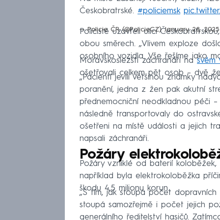
Českobratrské.
#policiemsk
pic.twitt
— Policie ČR (@PolicieCZ)
January 28, 2025
Policisté uzavřeli ulici Českobratrsko
obou směrech. „Vlivem exploze doš
osobního vozidla. Vše řešíme jako m
Moravskoslezští záchranáři na
svém
ošetřovali celkem pět osob – dvě žen
„Pacienti jevili většinou známky nadý
poranění, jedna z žen pak akutní st
přednemocniční neodkladnou péči – p
následně transportovaly do ostravsk
ošetřeni na místě události a jejich t
napsali záchranáři.
Požáry elektrokoloběže
Požáry vzniklé od baterií koloběžek, k
například byla elektrokoloběžka pří
škodu 4,5 milionu korun.
„S tím, jak stoupá počet dopravníc
stoupá samozřejmě i počet jejich po
generálního ředitelství hasičů. Zatím