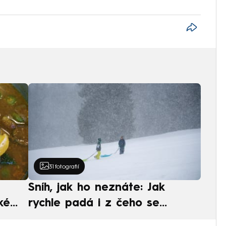
31
fotografií
Sníh, jak ho neznáte: Jak
ké
rychle padá i z čeho se
ská
skládá. A vločky nejsou bílé