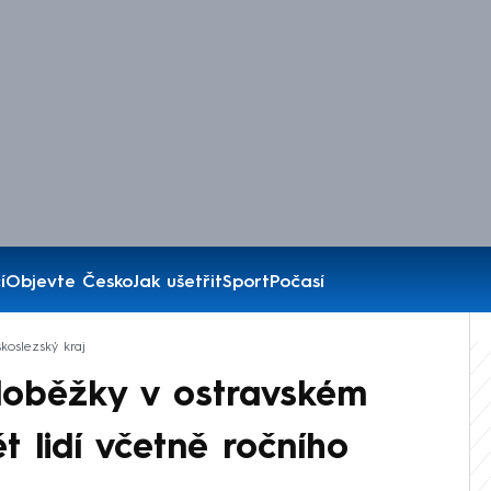
í
Objevte Česko
Jak ušetřit
Sport
Počasí
koslezský kraj
loběžky v ostravském
ět lidí včetně ročního