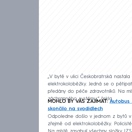
„V bytě v ulici Českobratrská nastal
elektrokoloběžky. Jedná se o pětipatr
předány do péče zdravotníků. Na mís
záchranného systému,“ řekla.
MOHLO BY VÁS ZAJÍMAT:
Autobus 
skončilo na svodidlech
Odpoledne došlo v jednom z bytů v 
zřejmě od elektrokoloběžky. Policisté
Na místě zasahují všechny složky IZS.