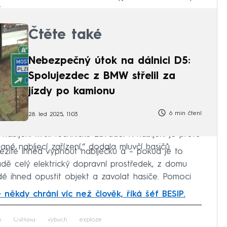
.
Čtěte také
Nebezpečný útok na dálnici D5:
Spolujezdec z BMW střelil za
jízdy po kamionu
6 min čtení
28. led 2025, 11:03
nabíjení kvůli technické závadě. K nabíjení je proto
né nabíjecí zařízení,“ dodala mluvčí hasičů.
ležité ihned vypnout nabíječku a – pokud je to
adě celý elektrický dopravní prostředek, z domu
dé ihned opustit objekt a zavolat hasiče. Pomoci
 někdy chrání víc než člověk, říká šéf BESIP.
iled to fetch
i
Ostrava
výbuch
exploze