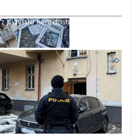
 playlistu není dostupná.
49
dpoledne pravděpodobně explodovala
Na místě pak začalo hořet. Zranili se čtyři
du informovala mluvčí moravskoslezských
aké záchranáři na svém webu.