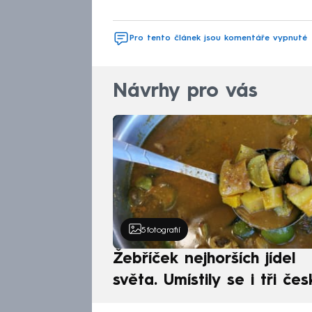
Pro tento článek jsou komentáře vypnuté
Návrhy pro vás
5
fotografií
Žebříček nejhorších jídel
světa. Umístily se i tři čes
pokrmy, vévodí skandináv