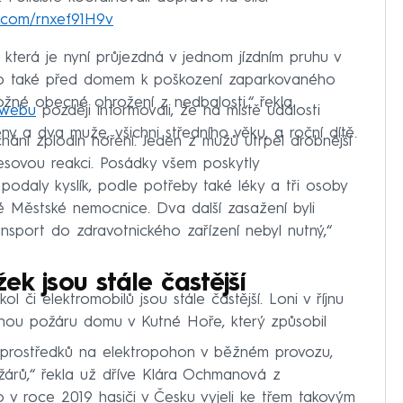
er.com/rnxef91H9v
u, která je nyní průjezdná v jednom jízdním pruhu v
lo také před domem k poškození zaparkovaného
ožné obecné ohrožení z nedbalosti,“ řekla.
 webu
později informovali, že na místě události
y a dva muže, všichni středního věku, a roční dítě.
chání zplodin hoření. Jeden z mužů utrpěl drobnější
resovou reakci. Posádky všem poskytly
odaly kyslík, podle potřeby také léky a tři osoby
é Městské nemocnice. Dva další zasažení byli
ransport do zdravotnického zařízení nebyl nutný,“
k jsou stále častější
ol či elektromobilů jsou stále častější. Loni v říjnu
činou požáru domu v Kutné Hoře, který způsobil
h prostředků na elektropohon v běžném provozu,
žárů,“ řekla už dříve Klára Ochmanová z
co v roce 2019 hasiči v Česku vyjeli ke třem takovým