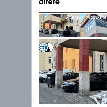
dítěte
Žádná položka z
ČTK
,
Václav Černý
Akt. 28. led 2025, 15:27
• 28. led 2025, 14:
V ostravském bytě v úterý o
baterie elektrické koloběžky. 
dospělí a roční dítě. O přípa
policistů Eva Michalíková a t