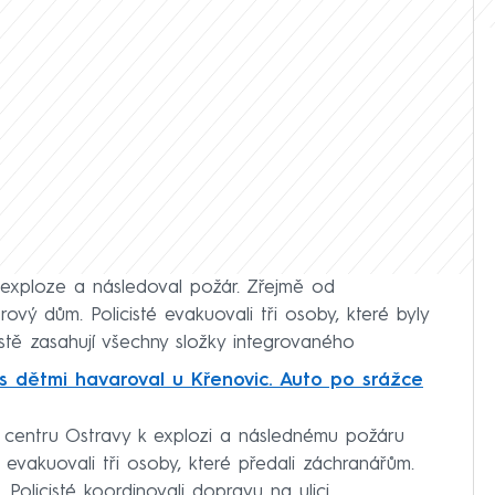
a exploze a následoval požár. Zřejmě od
ový dům. Policisté evakuovali tři osoby, které byly
tě zasahují všechny složky integrovaného
s dětmi havaroval u Křenovic. Auto po srážce
centru Ostravy k explozi a následnému požáru
 evakuovali tři osoby, které předali záchranářům.
 Policisté koordinovali dopravu na ulici