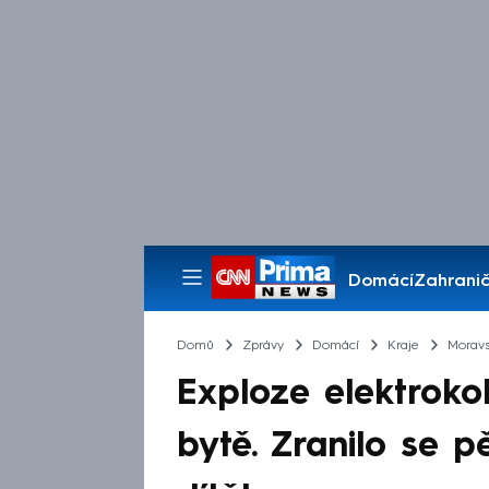
Domácí
Zahranič
Pořady
Domů
Zprávy
Domácí
Kraje
Moravs
Exploze elektroko
bytě. Zranilo se p