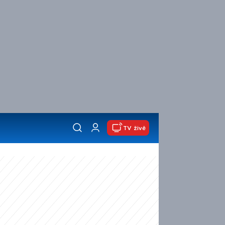
TV živě