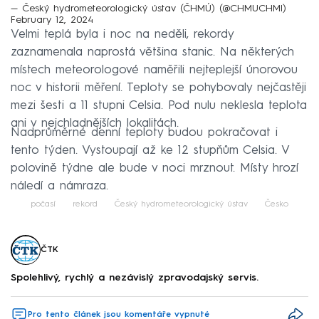
— Český hydrometeorologický ústav (ČHMÚ) (@CHMUCHMI)
February 12, 2024
Velmi teplá byla i noc na neděli, rekordy
zaznamenala naprostá většina stanic. Na některých
místech meteorologové naměřili nejteplejší únorovou
noc v historii měření. Teploty se pohybovaly nejčastěji
mezi šesti a 11 stupni Celsia. Pod nulu neklesla teplota
ani v nejchladnějších lokalitách.
Nadprůměrné denní teploty budou pokračovat i
tento týden. Vystoupají až ke 12 stupňům Celsia. V
polovině týdne ale bude v noci mrznout. Místy hrozí
náledí a námraza.
počasí
rekord
Český hydrometeorologický ústav
Česko
ČTK
Spolehlivý, rychlý a nezávislý zpravodajský servis.
Pro tento článek jsou komentáře vypnuté