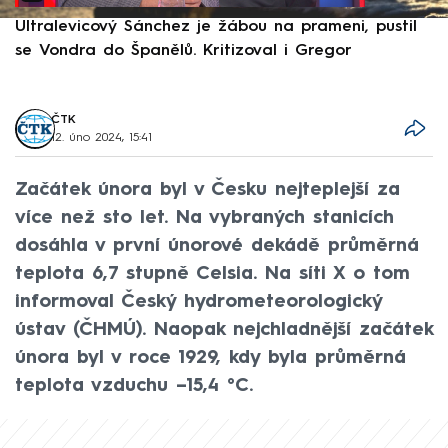
Ultralevicový Sánchez je žábou na prameni, pustil
P
se Vondra do Španělů. Kritizoval i Gregor
F
ČTK
12. úno 2024, 15:41
Začátek února byl v Česku nejteplejší za
více než sto let. Na vybraných stanicích
dosáhla v první únorové dekádě průměrná
teplota 6,7 stupně Celsia. Na síti X o tom
informoval Český hydrometeorologický
ústav (ČHMÚ). Naopak nejchladnější začátek
února byl v roce 1929, kdy byla průměrná
teplota vzduchu –15,4 °C.