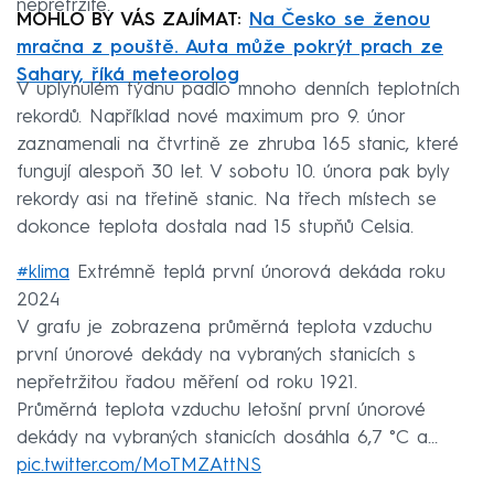
nepřetržitě.
MOHLO BY VÁS ZAJÍMAT:
Na Česko se ženou
mračna z pouště. Auta může pokrýt prach ze
Sahary, říká meteorolog
V uplynulém týdnu padlo mnoho denních teplotních
rekordů. Například nové maximum pro 9. únor
zaznamenali na čtvrtině ze zhruba 165 stanic, které
fungují alespoň 30 let. V sobotu 10. února pak byly
rekordy asi na třetině stanic. Na třech místech se
dokonce teplota dostala nad 15 stupňů Celsia.
#klima
Extrémně teplá první únorová dekáda roku
2024
V grafu je zobrazena průměrná teplota vzduchu
první únorové dekády na vybraných stanicích s
nepřetržitou řadou měření od roku 1921.
Průměrná teplota vzduchu letošní první únorové
dekády na vybraných stanicích dosáhla 6,7 °C a…
pic.twitter.com/MoTMZAttNS