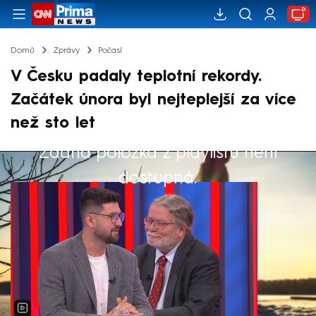
Domů
Zprávy
Počasí
V Česku padaly teplotní rekordy.
Začátek února byl nejteplejší za více
než sto let
Žádná položka z playlistu není
Výběr redakce
dostupná.