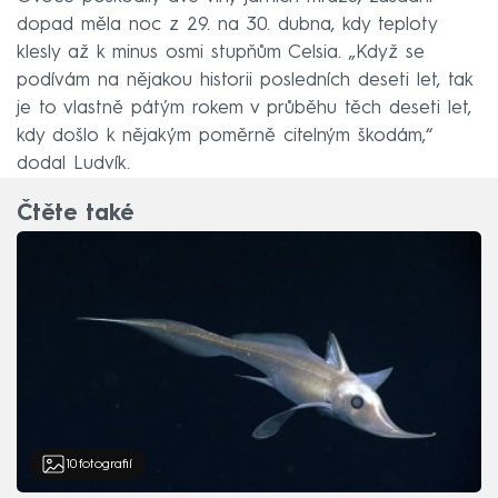
dopad měla noc z 29. na 30. dubna, kdy teploty
klesly až k minus osmi stupňům Celsia. „Když se
podívám na nějakou historii posledních deseti let, tak
je to vlastně pátým rokem v průběhu těch deseti let,
kdy došlo k nějakým poměrně citelným škodám,“
dodal Ludvík.
Čtěte také
10
fotografií