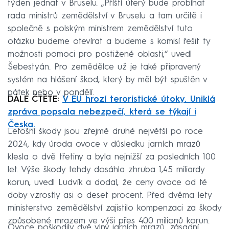
týden jednat v Bruselu. „Příští úterý bude probíhat
rada ministrů zemědělství v Bruselu a tam určitě i
společně s polským ministrem zemědělství tuto
otázku budeme otevírat a budeme s komisí řešit ty
možnosti pomoci pro postižené oblasti,“ uvedl
Šebestyán. Pro zemědělce už je také připravený
systém na hlášení škod, který by měl být spuštěn v
pátek nebo v pondělí.
DÁLE ČTĚTE:
V EU hrozí teroristické útoky. Uniklá
zpráva popsala nebezpečí, která se týkají i
Česka.
Letošní škody jsou zřejmě druhé největší po roce
2024, kdy úroda ovoce v důsledku jarních mrazů
klesla o dvě třetiny a byla nejnižší za posledních 100
let. Výše škody tehdy dosáhla zhruba 1,45 miliardy
korun, uvedl Ludvík a dodal, že ceny ovoce od té
doby vzrostly asi o deset procent. Před dvěma lety
ministerstvo zemědělství zajistilo kompenzaci za škody
způsobené mrazem ve výši přes 400 milionů korun.
Ovoce poškodily dvě vlny jarních mrazů, zásadní