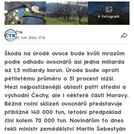
6 fotografií
ČTK
20. kvě 2026, 17:16
Škoda na úrodě ovoce bude kvůli mrazům
podle odhadu ovocnářů asi jedna miliarda
až 1,5 miliardy korun. Úroda bude oproti
pětiletému průměru o 51 procent nižší.
Mezi nejpostiženější oblasti patří střední a
východní Čechy, ale i některé části Moravy.
Běžná roční sklizeň ovocnářů představuje
přibližně 140 000 tun, letošní předpoklad
činí kolem 70 000 tun. Novinářům to dnes
řekli ministr zemědělství Martin Šebestyán