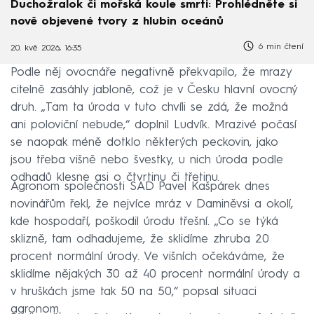
Duchožralok či mořská koule smrti: Prohlédněte si
nově objevené tvory z hlubin oceánů
6 min čtení
20. kvě 2026, 16:35
Podle něj ovocnáře negativně překvapilo, že mrazy
citelně zasáhly jabloně, což je v Česku hlavní ovocný
druh. „Tam ta úroda v tuto chvíli se zdá, že možná
ani poloviční nebude,“ doplnil Ludvík. Mrazivé počasí
se naopak méně dotklo některých peckovin, jako
jsou třeba višně nebo švestky, u nich úroda podle
odhadů klesne asi o čtvrtinu či třetinu.
Agronom společnosti SAD Pavel Kašpárek dnes
novinářům řekl, že nejvíce mráz v Daminěvsi a okolí,
kde hospodaří, poškodil úrodu třešní. „Co se týká
sklizně, tam odhadujeme, že sklidíme zhruba 20
procent normální úrody. Ve višních očekáváme, že
sklidíme nějakých 30 až 40 procent normální úrody a
v hruškách jsme tak 50 na 50,“ popsal situaci
agronom.