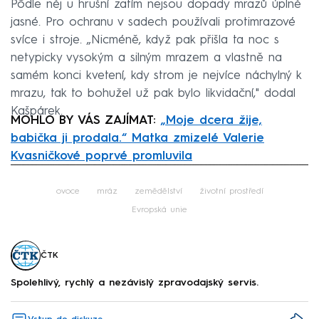
Podle něj u hrušní zatím nejsou dopady mrazů úplně
jasné. Pro ochranu v sadech používali protimrazové
svíce i stroje. „Nicméně, když pak přišla ta noc s
netypicky vysokým a silným mrazem a vlastně na
samém konci kvetení, kdy strom je nejvíce náchylný k
mrazu, tak to bohužel už pak bylo likvidační," dodal
Kašpárek.
MOHLO BY VÁS ZAJÍMAT:
„Moje dcera žije,
babička ji prodala.“ Matka zmizelé Valerie
Kvasničkové poprvé promluvila
Failed to fetch
ovoce
mráz
zemědělství
životní prostředí
Evropská unie
ČTK
Spolehlivý, rychlý a nezávislý zpravodajský servis.