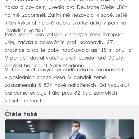
nakazila covidem, uvedla pro Deutsche Welle: „Bůh
na mě zapomněl. Zatím mě nezavolal k sobě. Ještě
mám vykonat nějaké dobré skutky, ačkoliv jsem na
invalidním vozíku.“
Itálie, stejně jako většina členských zemí Evropské
unie, začala s očkováním proti koronaviru 27.
prosince a od té doby naočkovala asi 1,15 milionu lidí.
V pondělí dostal vakcínu proti covidu také 90letý
přeživší holocaust Sami Modiano.
V Itálii počet nových případů nákazy koronavirem
v posledních dnech klesá. V pondělí země
zaznamenala 8 824 nově nakažených. Od vypuknutí
pandemie eviduje Itálie přes 82 tisíc zemřelých
s touto nemocí.
Čtěte také