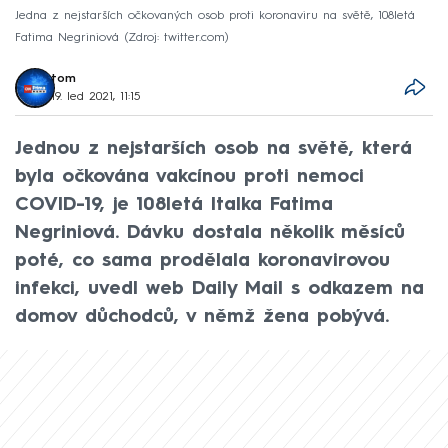
Jedna z nejstarších očkovaných osob proti koronaviru na světě, 108letá
Fatima Negriniová
Zdroj: twitter.com
tom
19. led 2021, 11:15
Jednou z nejstarších osob na světě, která
byla očkována vakcínou proti nemoci
COVID-19, je 108letá Italka Fatima
Negriniová. Dávku dostala několik měsíců
poté, co sama prodělala koronavirovou
infekci, uvedl web Daily Mail s odkazem na
domov důchodců, v němž žena pobývá.