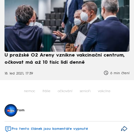
U pražské O2 Areny vznikne vakcinační centrum,
očkovat má až 10 tisíc lidí denně
6 min čtení
18. led 2021, 17:39
nemoc
Itálie
očkování
senioři
vakcína
tom
Pro tento článek jsou komentáře vypnuté