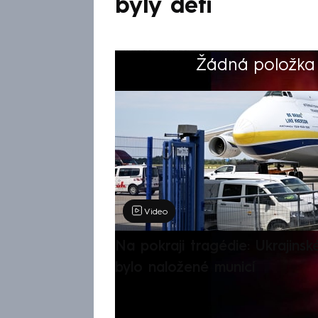
byly děti
Žádná položka z
Výběr redakce
Video
Na pokraji tragédie: Ukrajinsk
bylo naložené municí