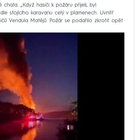
chata. „Když hasiči k požáru přijeli, byl
le stojícího karavanu celý v plamenech. Uvnitř
sičů Vendula Matějů. Požár se podařilo zkrotit opět