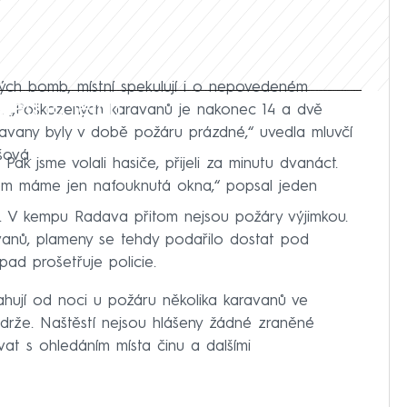
ých bomb, místní spekulují i o nepovedeném
iled to fetch
ie. „Poškozených karavanů je nakonec 14 a dvě
ravany byly v době požáru prázdné,“ uvedla mluvčí
šová.
 Pak jsme volali hasiče, přijeli za minutu dvanáct.
ěm máme jen nafouknutá okna,“ popsal jeden
li. V kempu Radava přitom nejsou požáry výjimkou.
vanů, plameny se tehdy podařilo dostat pod
pad prošetřuje policie.
asahují od noci u požáru několika karavanů ve
rže. Naštěstí nejsou hlášeny žádné zraněné
 s ohledáním místa činu a dalšími