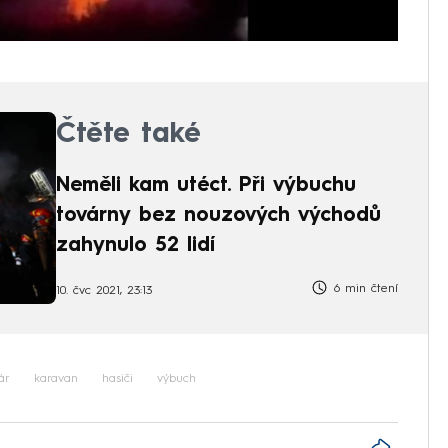
Čtěte také
Neměli kam utéct. Při výbuchu
továrny bez nouzových východů
zahynulo 52 lidí
6 min čtení
10. čvc 2021, 23:13
ár
karavan
hasiči
výbuch