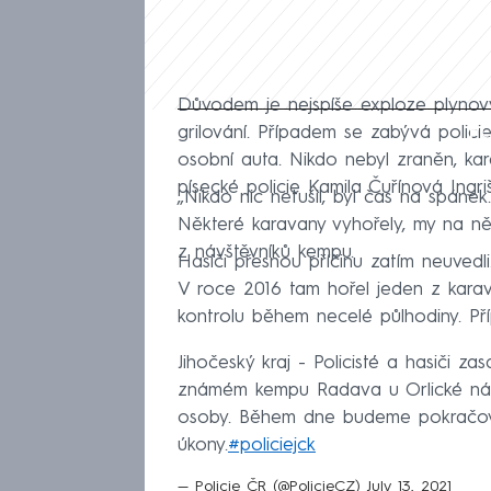
Důvodem je nejspíše exploze plynov
Fa
grilování. Případem se zabývá polic
osobní auta. Nikdo nebyl zraněn, ka
písecké policie Kamila Čuřínová Ingri
„Nikdo nic netušil, byl čas na spánek.
Některé karavany vyhořely, my na n
z návštěvníků kempu.
Hasiči přesnou příčinu zatím neuved
V roce 2016 tam hořel jeden z kara
kontrolu během necelé půlhodiny. Pří
Jihočeský kraj - Policisté a hasiči z
známém kempu Radava u Orlické nád
osoby. Během dne budeme pokračovat
úkony.
#policiejck
— Policie ČR (@PolicieCZ)
July 13, 2021