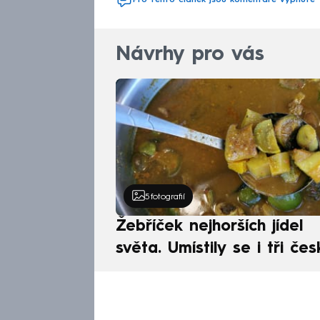
Návrhy pro vás
5
fotografií
Žebříček nejhorších jídel
světa. Umístily se i tři čes
pokrmy, vévodí skandináv
kuchyně