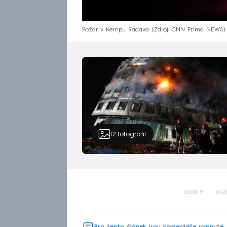
Požár v Kempu Radava
Zdroj: CNN Prima NEWS
12
fotografií
policie
pož
Pro tento článek jsou komentáře vypnuté