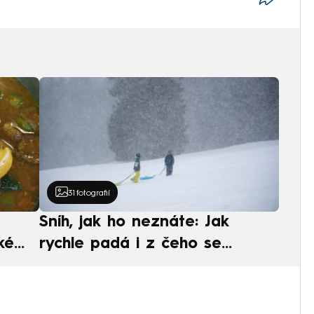
31
fotografií
Sníh, jak ho neznáte: Jak
ké
rychle padá i z čeho se
ská
skládá. A vločky nejsou bílé