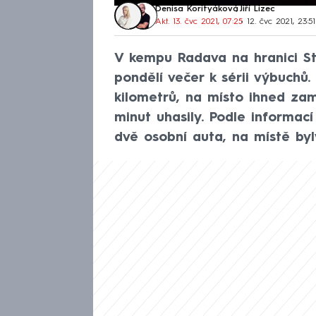
Denisa Korityáková
,
Jiří Lizec
Akt. 13. čvc 2021, 07:25
• 12. čvc 2021, 23:51
V kempu Radava na hranici St
pondělí večer k sérii výbuchů. 
kilometrů, na místo ihned zam
minut uhasily. Podle informa
dvě osobní auta, na místě byly