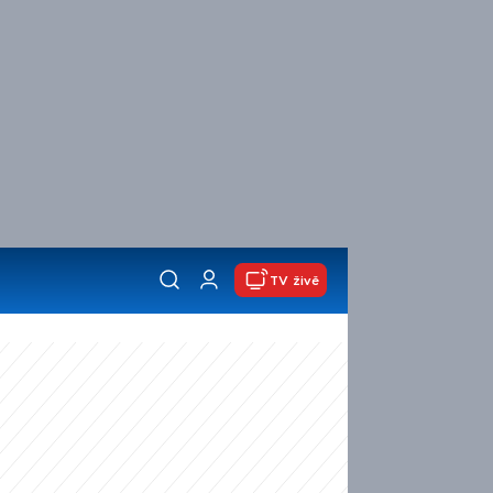
TV živě