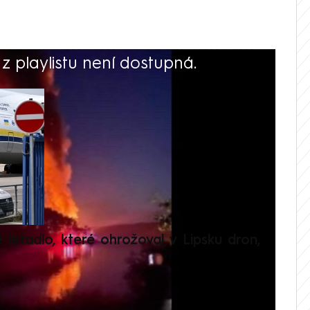
 playlistu není dostupná.
V
é letadlo, které ohrožoval v Lipsku dron,
Přilá
polit