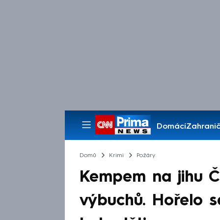
Domácí
Zahranič
Pořady
Domů
Krimi
Požáry
Kempem na jihu Če
výbuchů. Hořelo 