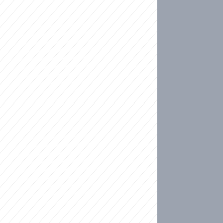
ideo
kat migranty do Česka? Sami by odešli, tvrdí exp
ické sebevraždě