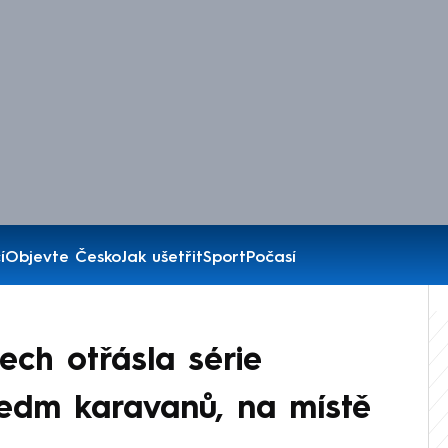
í
Objevte Česko
Jak ušetřit
Sport
Počasí
ch otřásla série
sedm karavanů, na místě