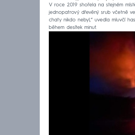
V roce 2019 shořela na stejném místě 
jednopatrový dřevěný srub včetně ved
chaty nikdo nebyl,“ uvedla mluvčí ha
během desítek minut.