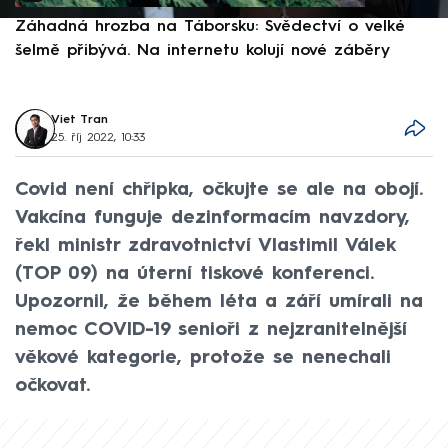
Záhadná hrozba na Táborsku: Svědectví o velké
S
šelmě přibývá. Na internetu kolují nové záběry
d
Viet Tran
25. říj 2022, 10:33
Covid není chřipka, očkujte se ale na obojí.
Vakcína funguje dezinformacím navzdory,
řekl ministr zdravotnictví Vlastimil Válek
(TOP 09) na úterní tiskové konferenci.
Upozornil, že během léta a září umírali na
nemoc COVID-19 senioři z nejzranitelnější
věkové kategorie, protože se nenechali
očkovat.