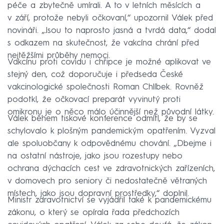
péče a zbytečně umírali. A to v letních měsících a
v září, protože nebyli očkovaní,“ upozornil Válek před
novináři. „Jsou to naprosto jasná a tvrdá data,“ dodal
s odkazem na skutečnost, že vakcína chrání před
nejtěžšími průběhy nemoci.
Vakcínu proti covidu i chřipce je možné aplikovat ve
stejný den, což doporučuje i předseda České
vakcinologické společnosti Roman Chlíbek. Rovněž
podotkl, že očkovací preparát vyvinutý proti
omikronu je o něco málo účinnější než původní látky.
Válek během tiskové konference odmítl, že by se
schylovalo k plošným pandemickým opatřením. Vyzval
ale spoluobčany k odpovědnému chování. „Dbejme i
na ostatní nástroje, jako jsou rozestupy nebo
ochrana dýchacích cest ve zdravotnických zařízeních,
v domovech pro seniory či nedostatečně větraných
místech, jako jsou dopravní prostředky,“ doplnil.
Ministr zdravotnictví se vyjádřil také k pandemickému
zákonu, o který se opírala řada předchozích