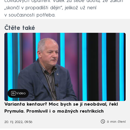
covidových opatření. Válek za sebe doufá, že zákon
„skončí v propadlišti dějin“, jelikož už není
v současnosti potřeba.
Čtěte také
Video
Varianta kentaur? Moc bych se jí neobával, řekl
Prymula. Promluvil i o možných restrikcích
6 min čtení
20. říj 2022, 09:36