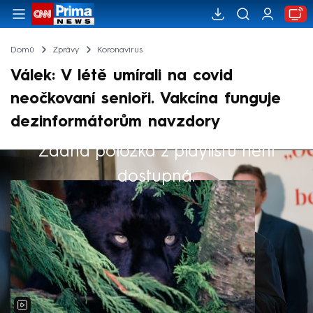
Domů
Zprávy
Koronavirus
Válek: V létě umírali na covid
neočkovaní senioři. Vakcína funguje
dezinformátorům navzdory
Žádná položka z playlistu není
Výběr redakce
dostupná.