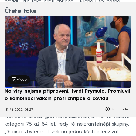
covidu, ale také proti chřipce – klidně i současně.
Čtěte také
Video
Na viry nejsme připraveni, tvrdí Prymula. Promluvil
o kombinaci vakcín proti chřipce a covidu
6 min čtení
13. říj 2022, 08:27
Následně ukázal graf hospitalizovaných lidí ve věkové
kategorii 75 až 84 let, tedy té nejzranitelnější skupiny.
„Senioři zbytečně leželi na jednotkách intenzivní