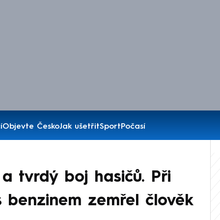
í
Objevte Česko
Jak ušetřit
Sport
Počasí
a tvrdý boj hasičů. Při
s benzinem zemřel člověk