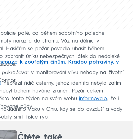
í policie poté, co během sobotního poledne
moty narazila do stromu. Vůz na dálnici v
l. Hasičům se požár povedlo uhasit během
ilo zabránit úniku nebezpečných látek do nedaleké
couze k zoufalým činům. Kradou potraviny, v
lizace.
iled to fetch
pokračovat v monitorování vlivu nehody na životní
Connor.
N
nepřežil řidič cisterny, jehož identita nebyla zatím
 nebyl během havárie zraněn. Požár celkem
 Město tento týden na svém webu
informovalo
, že i
inované půdy.
nákladního vlaku v Ohiu, kdy se do ovzduší a vody
bily smrt tisíce ryb.
Čtěte také