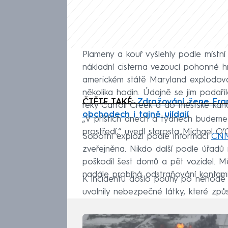
Plameny a kouř vyšlehly podle místn
nákladní cisterna vezoucí pohonné h
americkém státě Maryland explodova
několika hodin. Údajně se jim podař
ČTĚTE TAKÉ:
Zdražování žene Fran
řeky Carroll Creek a do městské kana
Fa
obchodech i tajně ujídají
„V příštích dnech a týdnech budeme 
prostředí,“ uvedl starosta Michael O’
Sobotní explozi podle informací
CN
zveřejněna. Nikdo další podle úřadů
poškodil šest domů a pět vozidel.
nadále probíhá odstraňování kontam
K incidentu došlo pouhý po nehodě 
uvolnily nebezpečné látky, které způso