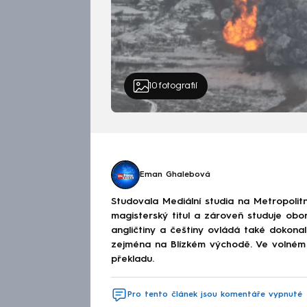
10
fotografií
CNN
havá
Eman Ghalebová
Studovala Mediální studia na Metropolit
magisterský titul a zároveň studuje ob
angličtiny a češtiny ovládá také dokonal
zejména na Blízkém východě. Ve volném 
překladu.
Pro tento článek jsou komentáře vypnuté