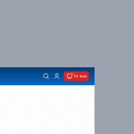
TV živě