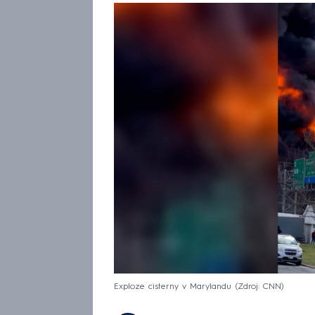
Exploze cisterny v Marylandu
Zdroj: CNN