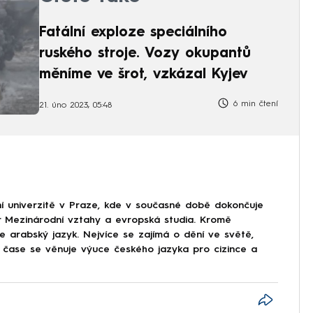
Fatální exploze speciálního
ruského stroje. Vozy okupantů
měníme ve šrot, vzkázal Kyjev
6 min čtení
21. úno 2023, 05:48
rie
Ohio
cisterna
tanker
ní univerzitě v Praze, kde v současné době dokončuje
or Mezinárodní vztahy a evropská studia. Kromě
e arabský jazyk. Nejvíce se zajímá o dění ve světě,
čase se věnuje výuce českého jazyka pro cizince a