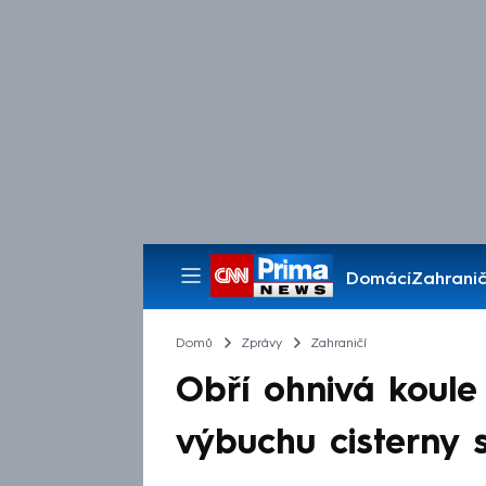
Domácí
Zahranič
Pořady
Domů
Zprávy
Zahraničí
Obří ohnivá koule 
výbuchu cisterny 