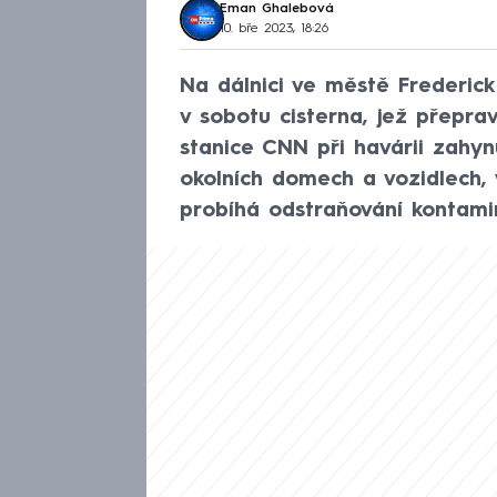
Eman Ghalebová
10. bře 2023, 18:26
Na dálnici ve městě Frederic
v sobotu cisterna, jež přepra
stanice CNN při havárii zahyn
okolních domech a vozidlech, 
probíhá odstraňování kontami