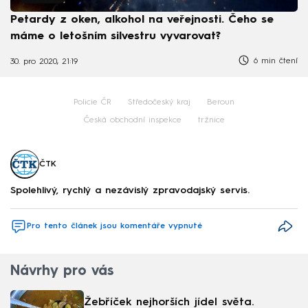
Petardy z oken, alkohol na veřejnosti. Čeho se
máme o letošním silvestru vyvarovat?
6 min čtení
30. pro 2020, 21:19
Policie ČR
Středočeský kraj
Beroun
Česká obchodní inspekce
tržnice
ČTK
Spolehlivý, rychlý a nezávislý zpravodajský servis.
Pro tento článek jsou komentáře vypnuté
Návrhy pro vás
Žebříček nejhorších jídel světa.