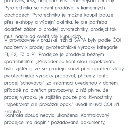
potraviny, léky, drogerie. Povolené nejsou ani trhy.
Pyrotechnika se nesmí prodávat v kamenných
obchodech. Pyrotechniku je možné koupit pouze
přes e-shopy a výdejní okénka. Je ale potřeba
dodržet zákon o prodeji pyrotechniky, prodejci tak
musí například ověřit věk kupujících.
V provozovně v pražské tržnici SAPA byly podle ČOI
nabízeny k prodeji pyrotechnické výrobky kategorie
F1, F2, F3 a P1. Prodejce je prodával běžným
spotřebitelům. „Provedenou kontrolou inspektorátu
bylo zjištěno, že se prodejci snaží přes opatření vlády
pyrotechnické výrobky prodávat, přičemž tento
prodej 'schovávají' za informaci uvedenou v daném
případě na dveřích provozovny, z níž plyne, že
prodej výrobku je zajištěn pouze pro živnostníky.
Inspektorát ale prokázal opak,“ uvedl mluvčí ČOI Jiří
Fröhlich
Kontrola dosud nebyla ukončena. Kontrolovaný
prodejce má doplnit požadované dokumenty,