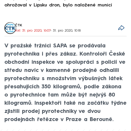
ohrožoval v Lipsku dron, bylo naložené municí
e
ČTK
Akt. 31. pro 2020, 16:07
• 31. pro 2020, 10:18
V pražské tržnici SAPA se prodávala
pyrotechnika i přes zákaz. Kontroloři České
obchodní inspekce ve spolupráci s policií ve
středu navíc v kamenné prodejně odhalili
pyrotechniku s množstvím výbušných látek
přesahujících 350 kilogramů, podle zákona
o pyrotechnice tam může být nejvýš 80
kilogramů. Inspektoři také na začátku týdne
zjistili prodej pyrotechniky ve dvou
prodejnách řetězce v Praze a Berouně.