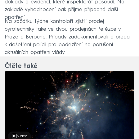
doklady a evidencí, které inspektorát posoudí. Na
základě vyhodnocení pak přijme případná další
opatření.
Na začátku týdne kontroloři zjistili prodej
pyrotechniky také ve dvou prodejnách řetězce v
Praze a Berouně. Případy zadokumentovali a předali
k došetření policii pro podezření na porušení
aktuálních opatření vlády.
Čtěte také
Video