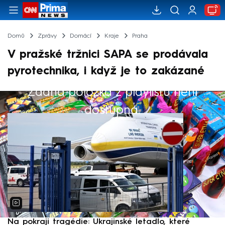
Domů
Zprávy
Domácí
Kraje
Praha
V pražské tržnici SAPA se prodávala
pyrotechnika, i když je to zakázané
Žádná položka z playlistu není
Výběr redakce
dostupná.
Na pokraji tragédie: Ukrajinské letadlo, které
P