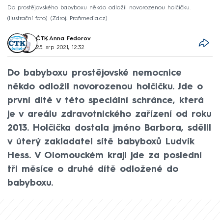
Do prostějovského babyboxu někdo odložil novorozenou holčičku.
(Ilustrační foto)
Zdroj: Profimedia.cz
ČTK
,
Anna Fedorov
25. srp 2021, 12:32
Do babyboxu prostějovské nemocnice
někdo odložil novorozenou holčičku. Jde o
první dítě v této speciální schránce, která
je v areálu zdravotnického zařízení od roku
2013. Holčička dostala jméno Barbora, sdělil
v úterý zakladatel sítě babyboxů Ludvík
Hess. V Olomouckém kraji jde za poslední
tři měsíce o druhé dítě odložené do
babyboxu.