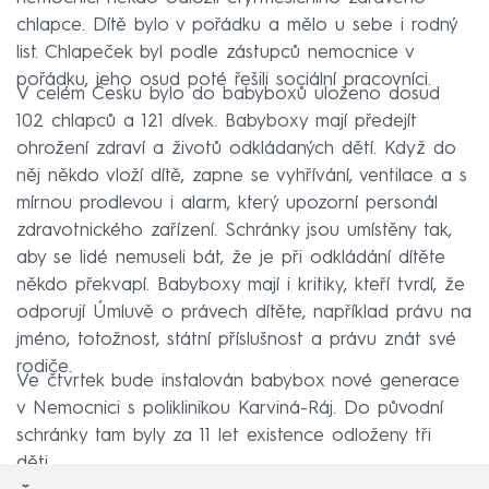
chlapce. Dítě bylo v pořádku a mělo u sebe i rodný
list. Chlapeček byl podle zástupců nemocnice v
pořádku, jeho osud poté řešili sociální pracovníci.
V celém Česku bylo do babyboxů uloženo dosud
102 chlapců a 121 dívek. Babyboxy mají předejít
ohrožení zdraví a životů odkládaných dětí. Když do
něj někdo vloží dítě, zapne se vyhřívání, ventilace a s
mírnou prodlevou i alarm, který upozorní personál
zdravotnického zařízení. Schránky jsou umístěny tak,
aby se lidé nemuseli bát, že je při odkládání dítěte
někdo překvapí. Babyboxy mají i kritiky, kteří tvrdí, že
odporují Úmluvě o právech dítěte, například právu na
jméno, totožnost, státní příslušnost a právu znát své
rodiče.
Ve čtvrtek bude instalován babybox nové generace
v Nemocnici s poliklinikou Karviná-Ráj. Do původní
schránky tam byly za 11 let existence odloženy tři
děti.