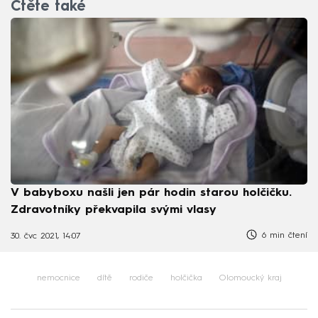
Čtěte také
V babyboxu našli jen pár hodin starou holčičku.
Zdravotníky překvapila svými vlasy
6 min čtení
30. čvc 2021, 14:07
nemocnice
dítě
rodiče
holčička
Olomoucký kraj