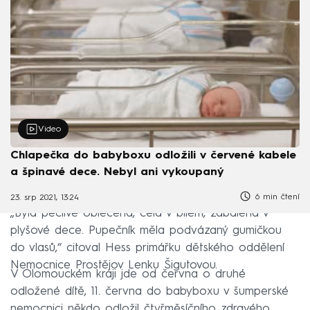
Video
Chlapečka do babyboxu odložili v červené kabele
a špinavé dece. Nebyl ani vykoupaný
6 min čtení
23. srp 2021, 13:24
„Byla pečlivě oblečená, celá v bílém, zabalená v
plyšové dece. Pupečník měla podvázaný gumičkou
do vlasů,“ citoval Hess primářku dětského oddělení
Nemocnice Prostějov Lenku Šigutovou.
V Olomouckém kraji jde od června o druhé
odložené dítě, 11. června do babyboxu v šumperské
nemocnici někdo odložil čtyřměsíčního zdravého