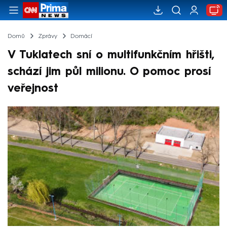
Domů
Zprávy
Domácí
V Tuklatech sní o multifunkčním hřišti,
schází jim půl milionu. O pomoc prosí
veřejnost