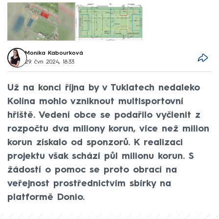
Monika Kabourková
29. čvn 2024, 18:33
Už na konci října by v Tuklatech nedaleko
Kolína mohlo vzniknout multisportovní
hřiště. Vedení obce se podařilo vyčlenit z
rozpočtu dva miliony korun, více než milion
korun získalo od sponzorů. K realizaci
projektu však schází půl milionu korun. S
žádostí o pomoc se proto obrací na
veřejnost prostřednictvím sbírky na
platformě Donio.