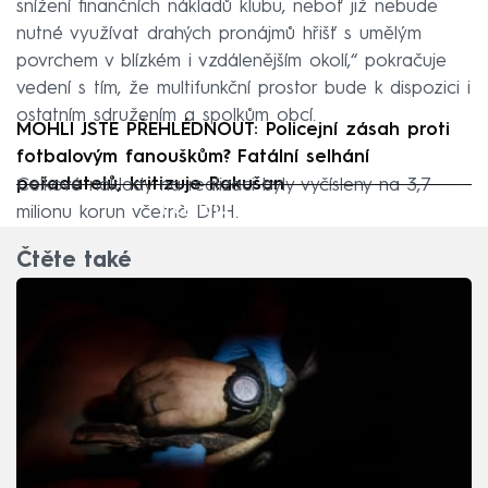
snížení finančních nákladů klubu, neboť již nebude
nutné využívat drahých pronájmů hřišť s umělým
povrchem v blízkém i vzdálenějším okolí,“ pokračuje
vedení s tím, že multifunkční prostor bude k dispozici i
ostatním sdružením a spolkům obcí.
MOHLI JSTE PŘEHLÉDNOUT: Policejní zásah proti
fotbalovým fanouškům? Fatální selhání
pořadatelů, kritizuje Rakušan
Celkové náklady na realizaci byly vyčísleny na 3,7
Failed to fetch
milionu korun včetně DPH.
Čtěte také