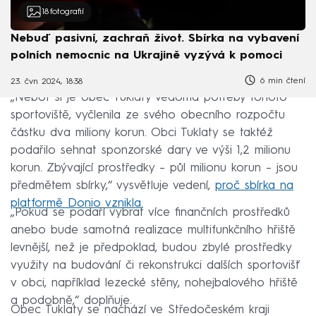
18
fotografií
Nebuď pasivní, zachraň život. Sbírka na vybavení
polních nemocnic na Ukrajině vyzývá k pomoci
6 min čtení
23. čvn 2024, 18:38
„Neboť si je obec Tuklaty vědoma potřeby tohoto
sportoviště, vyčlenila ze svého obecního rozpočtu
částku dva miliony korun. Obci Tuklaty se taktéž
podařilo sehnat sponzorské dary ve výši 1,2 milionu
korun. Zbývající prostředky – půl milionu korun – jsou
předmětem sbírky,“ vysvětluje vedení,
proč sbírka na
platformě Donio vznikla.
„Pokud se podaří vybrat více finančních prostředků
anebo bude samotná realizace multifunkčního hřiště
levnější, než je předpoklad, budou zbylé prostředky
využity na budování či rekonstrukci dalších sportovišť
v obci, například lezecké stěny, nohejbalového hřiště
a podobně,“ doplňuje.
Obec Tuklaty se nachází ve Středočeském kraji