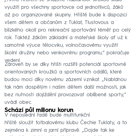
využití pro všechny sportovce od jednotlivců, žáků
až po organizované skupiny. Hřiště bude k dispozici
všem dětem a občanům z Tuklat, Tlustovous a
blízkého okolí pro rekreační sportování téměř po celý
rok. Taktéž žákům základní a mateřské školy ať už k
samotné výuce tělocviku, volnočasovému využití
školní družiny nebo venkovnímu programu,“ pokračuje
vedení.
Zároveň by se díky hřišti rozšířil potenciál sportovně
orientovaných kroužků a sportovních oddílů, které
budou moci díky novému zázemí vznikat. „Nabídnou
tak nám dospělým i našim dětem další možnosti, jak
bez nutnosti dojíždění provozovat oblíbené sporty,“
uvádí obec.
Schází půl milionu korun
V neposlední řadě bude multifunkční
hřiště sloužit fotbalovému klubu Čechie Tuklaty, a to
zejména k zimní a jarní přípravě. „Dojde tak ke