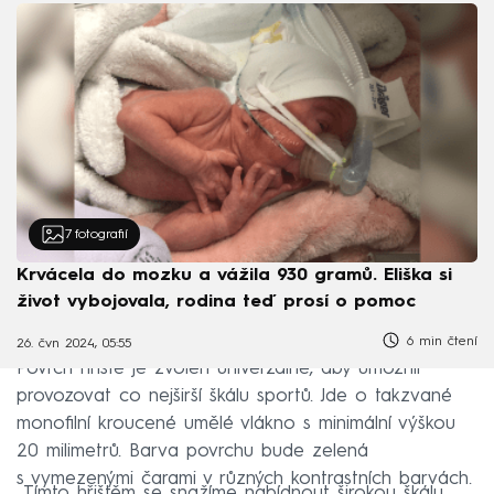
7
fotografií
Krvácela do mozku a vážila 930 gramů. Eliška si
život vybojovala, rodina teď prosí o pomoc
6 min čtení
26. čvn 2024, 05:55
Povrch hřiště je zvolen univerzálně, aby umožnil
provozovat co nejširší škálu sportů. Jde o takzvané
monofilní kroucené umělé vlákno s minimální výškou
20 milimetrů. Barva povrchu bude zelená
s vymezenými čarami v různých kontrastních barvách.
„Tímto hřištěm se snažíme nabídnout širokou škálu