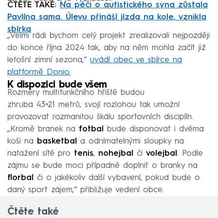
ČTĚTE TAKÉ:
Na péči o autistického syna zůstala
Pavlína sama. Úlevu přináší jízda na kole, vznikla
sbírka
„Velmi rádi bychom celý projekt zrealizovali nejpozději
do konce října 2024 tak, aby na něm mohla začít již
letošní zimní sezona,“
uvádí obec ve sbírce na
platformě Donio.
K dispozici bude všem
Rozměry multifunkčního hřiště budou
zhruba 43×21 metrů, svojí rozlohou tak umožní
provozovat rozmanitou škálu sportovních disciplín.
„Kromě branek na
fotbal
bude disponovat i dvěma
koši na
basketbal
a odnímatelnými sloupky na
natažení sítě pro
tenis
,
nohejbal
či
volejbal
. Podle
zájmu se bude moci případně doplnit o branky na
florbal
či o jakékoliv další vybavení, pokud bude o
daný sport zájem,“ přibližuje vedení obce.
Čtěte také