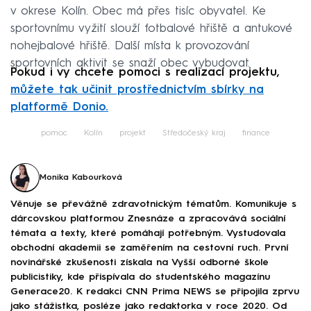
v okrese Kolín. Obec má přes tisíc obyvatel. Ke
sportovnímu vyžití slouží fotbalové hřiště a antukové
nohejbalové hřiště. Další místa k provozování
sportovních aktivit se snaží obec vybudovat.
Pokud i vy chcete pomoci s realizací projektu,
můžete tak učinit prostřednictvím sbírky na
platformě Donio.
pomoc
Kolín
projekt
Středočeský kraj
finance
Monika Kabourková
Věnuje se převážně zdravotnickým tématům. Komunikuje s
dárcovskou platformou Znesnáze a zpracovává sociální
témata a texty, které pomáhají potřebným. Vystudovala
obchodní akademii se zaměřením na cestovní ruch. První
novinářské zkušenosti získala na Vyšší odborné škole
publicistiky, kde přispívala do studentského magazínu
Generace20. K redakci CNN Prima NEWS se připojila zprvu
jako stážistka, posléze jako redaktorka v roce 2020. Od