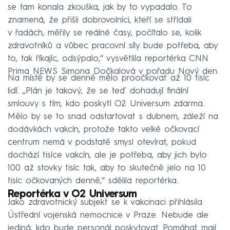
se tam konala zkouška, jak by to vypadalo. To
znamená, že přišli dobrovolníci, kteří se střídali
v řadách, měřily se reálné časy, počítalo se, kolik
zdravotníků a vůbec pracovní síly bude potřeba, aby
to, tak říkajíc, odsýpalo,“ vysvětlila reportérka CNN
Prima NEWS Simona Dočkalová v pořadu Nový den.
Na místě by se denně mělo proočkovat až 10 tisíc
lidí. „Plán je takový, že se teď dohadují finální
smlouvy s tím, kdo poskytl O2 Universum zdarma.
Mělo by se to snad odstartovat s dubnem, záleží na
dodávkách vakcín, protože takto velké očkovací
centrum nemá v podstatě smysl otevírat, pokud
dochází tisíce vakcín, ale je potřeba, aby jich bylo
100 až stovky tisíc tak, aby to skutečně jelo na 10
tisíc očkovaných denně,“ sdělila reportérka.
Reportérka v O2 Universum
Jako zdravotnický subjekt se k vakcinaci přihlásila
Ústřední vojenská nemocnice v Praze. Nebude ale
jediná, kdo bude personál poskytovat. Pomáhat mají