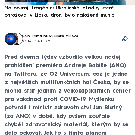
Na pokraji tragédie: Ukrajinské letadlo, které
P
ohrožoval v Lipsku dron, bylo naložené municí
e
CNN Prima NEWS
,
Eliška Míková
27. led 2021, 12:21
Před dvěma týdny vzbudilo velkou naději
prohlášení premiéra Andreje Babiše (ANO)
na Twitteru, že O2 Universum, což je jedna
z největších multifunkčních hal Česka, by se
mohla stát jedním z velkokapacitních center
pro vakcinaci proti COVID-19. Myšlenku
potvrdil i ministr zdravotnictví Jan Blatný
(za ANO) v době, kdy ovšem zoufale
chyběl zdravotnický materiál, kterým by se
dalo očkovat. Jak to s tímto plánem