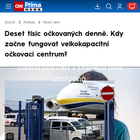
Domů
Pořady
Nový den
Deset tisíc očkovaných denně. Kdy
začne fungovat velkokapacitní
očkovací centrum?
Žádná položka z playlistu není
Výběr redakce
dostupná.