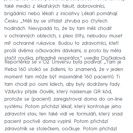
také medici z lékařských fakult, dobrovolníci,
brigádníci nebo lékaři z iniciativy Lékaři pomáhají
Česku. „Měli by se střídat zhruba po čtyřech
hodinách. Nevypadá to, že by tam měli chodit
v ochranných oblecích, s plexi štíty, nebudou muset
mít ochranné rukavice. Budou to zdravotníci, kteří
prošli dvěma očkovacími dávkami, a proto by měla
stačit rouška, případně respirátor,“ uvedla Dočkalová.
Reportérka se v O2 Universu byla podívat. „Tam je
třeba 160 stolků se židlemi, to znamená, že v jeden
moment tam může být maximálně 160 pacientů. Ti
tam chodí po osmi lidech, aby byly dodrženy řady.
Vždycky přijde člověk, který naskenuje QR kód,
protože se (pacient) zaregistroval doma do on-line
systému. Potom přichází lékař, který kontroluje jeho
zdravotní stav, ten také vidí ve formuláři, který snad
pacient poctivě doma vyplnil. Potom přichází
zdravotník se stolečkem, oočkuje. Potom přichází