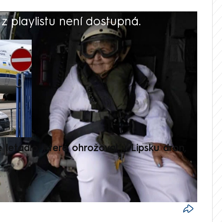
 playlistu není dostupná.
V
é letadlo, které ohrožoval v Lipsku dron,
Přilá
polit