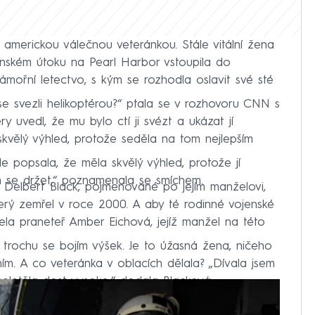
 americkou válečnou veteránkou. Stále vitální žena
onském útoku na Pearl Harbor vstoupila do
mořní letectvo, s kým se rozhodla oslavit své sté
y se svezli helikoptérou?“ ptala se v rozhovoru CNN s
ry uvedl, že mu bylo ctí ji svézt a ukázat jí
skvělý výhled, protože seděla na tom nejlepším
ále popsala, že měla skvělý výhled, protože jí
m se držet,“ poznamenala se smíchem.
 Delbert Black, pojmenované po jejím manželovi,
rý zemřel v roce 2000. A aby té rodinné vojenské
ela praneteř Amber Eichová, jejíž manžel na této
 trochu se bojím výšek. Je to úžasná žena, ničeho
ím. A co veteránka v oblacích dělala? „Dívala jsem
neletěla dost vysoko,“ dodala Blacková.