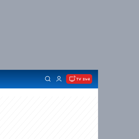
TV živě