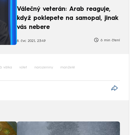
Válečný veterán: Arab reaguje,
když poklepete na samopal, jinak
vás nebere
6 min čtení
8. čvc 2021, 23:49
á válka
výlet
narozeniny
manželé