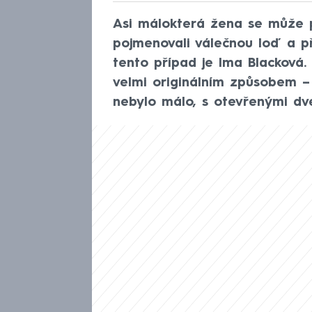
Asi málokterá žena se může p
pojmenovali válečnou loď a př
tento případ je Ima Blacková.
velmi originálním způsobem –
nebylo málo, s otevřenými dv