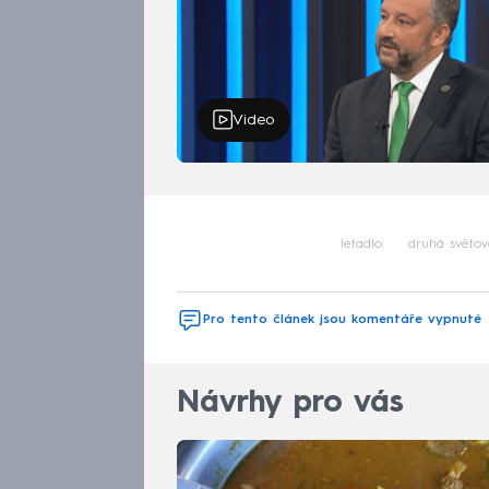
Video
letadlo
druhá světov
Pro tento článek jsou komentáře vypnuté
Návrhy pro vás