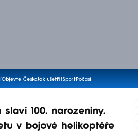
í
Objevte Česko
Jak ušetřit
Sport
Počasí
slaví 100. narozeniny.
etu v bojové helikoptéře