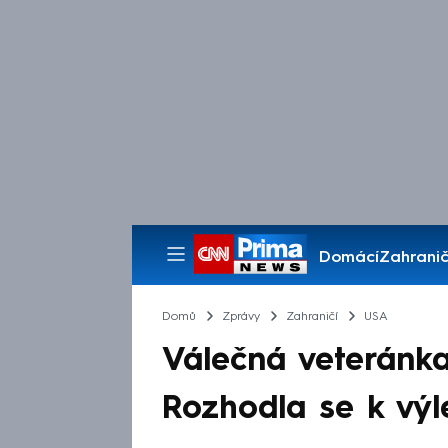
Domácí
Zahranič
Pořady
Domů
Zprávy
Zahraničí
USA
Válečná veteránka 
Rozhodla se k výl