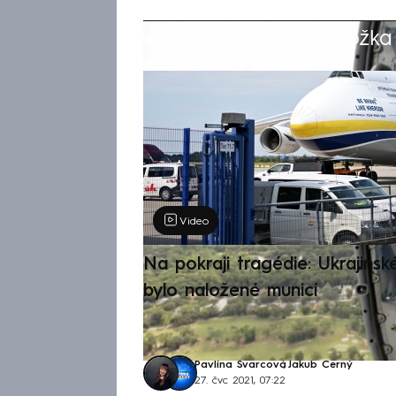
Žádná položka z
Výběr redakce
Video
Na pokraji tragédie: Ukrajinsk
bylo naložené municí
Pavlína Švarcová
,
Jakub Černý
27. čvc 2021, 07:22