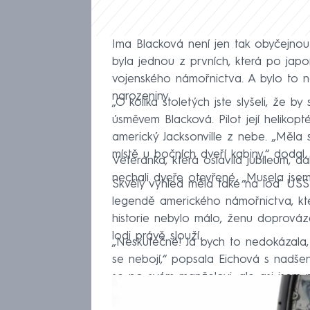
Ima Blacková není jen tak obyčejnou
byla jednou z prvních, která po jap
vojenského námořnictva. A bylo to ná
narozeniny.
„O kolika stoletých jste slyšeli, že b
úsměvem Blacková. Pilot její helikopté
americký Jacksonville z nebe. „Měla 
místě u bočních dveří kabiny,“ dodal.
Veteránka, která oslavila jubileum, d
nechali dveře otevřené. „Musela jse
Skvělý výhled měla také na loď USS
legendě amerického námořnictva, kte
historie nebylo málo, ženu doprováz
lodi právě slouží.
„Neskutečné! Já bych to nedokázala,
se nebojí,“ popsala Eichová s nadšen
se po svém manželovi, ale asi jsem 