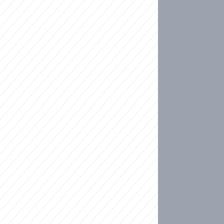
ideo
kat migranty do Česka? Sami by odešli, tvrdí exp
ické sebevraždě