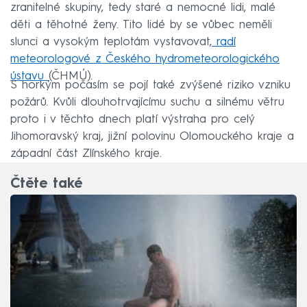
zranitelné skupiny, tedy staré a nemocné lidi, malé
děti a těhotné ženy. Tito lidé by se vůbec neměli
slunci a vysokým teplotám vystavovat,
radí
meteorologové z Českého hydrometeorologického
ústavu
(ČHMÚ).
S horkým počasím se pojí také zvýšené riziko vzniku
požárů. Kvůli dlouhotrvajícímu suchu a silnému větru
proto i v těchto dnech platí výstraha pro celý
Jihomoravský kraj, jižní polovinu Olomouckého kraje a
západní část Zlínského kraje.
Čtěte také