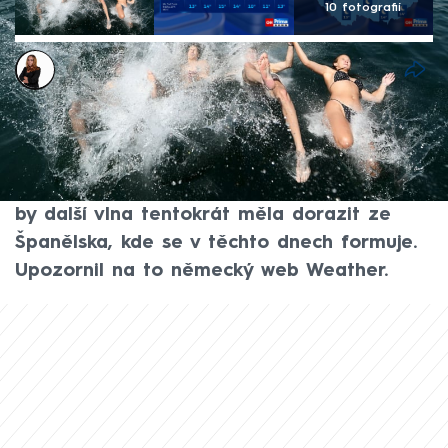
10 fotografií
Michaela Bartošová
3. čvc 2026, 11:56
Vedra znovu klepou na dveře. Podle
meteorologů by se mohla vrátit už v
průběhu příštího týdne. Do střední Evropy
by další vlna tentokrát měla dorazit ze
Španělska, kde se v těchto dnech formuje.
Upozornil na to německý web Weather.