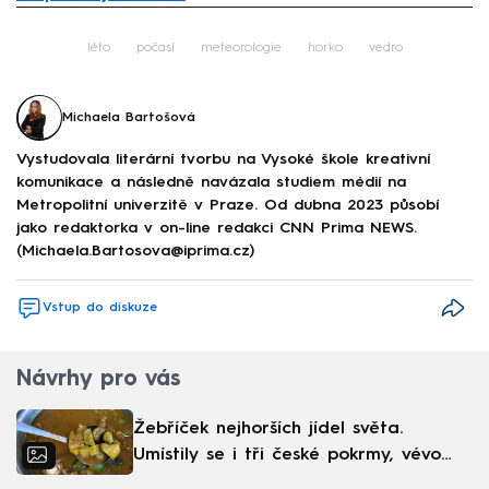
Failed to fetch
léto
počasí
meteorologie
horko
vedro
Michaela Bartošová
Vystudovala literární tvorbu na Vysoké škole kreativní
komunikace a následně navázala studiem médií na
Metropolitní univerzitě v Praze. Od dubna 2023 působí
jako redaktorka v on-line redakci CNN Prima NEWS.
(Michaela.Bartosova@iprima.cz)
Vstup do diskuze
Návrhy pro vás
Žebříček nejhorších jídel světa.
Umístily se i tři české pokrmy, vévodí
skandinávská kuchyně