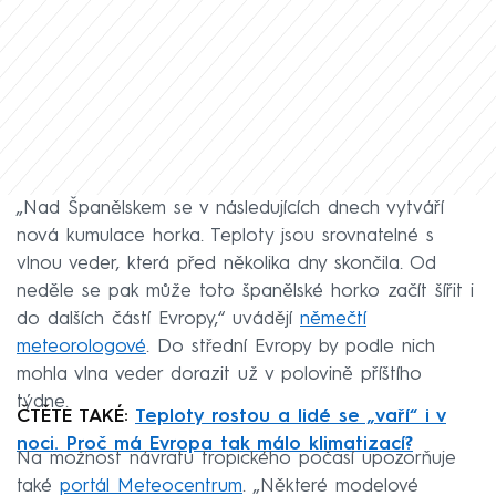
„Nad Španělskem se v následujících dnech vytváří
nová kumulace horka. Teploty jsou srovnatelné s
vlnou veder, která před několika dny skončila. Od
neděle se pak může toto španělské horko začít šířit i
do dalších částí Evropy,“ uvádějí
němečtí
meteorologové
. Do střední Evropy by podle nich
mohla vlna veder dorazit už v polovině příštího
týdne.
ČTĚTE TAKÉ:
Teploty rostou a lidé se „vaří“ i v
noci. Proč má Evropa tak málo klimatizací?
Na možnost návratu tropického počasí upozorňuje
také
portál Meteocentrum
. „Některé modelové