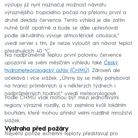
výstupy již nyní naznačují možnost návratu
výraznějšího tropického počasí na přelomu první a
druhé dekády července. Tento výhled je ale zatím
nutné brát opatrně a bude se dále upřesňovat
podle aktuálního vývoje atmosférické cirkulace,“
uvedl server s tím, že nelze vyloučit ani návrat teplot
přesahujících 40 °C.
Na nadprůměrně teplou první polovinu července
upozornil ve svém měsíčním výhledu také
Český
hydrometeorologický ústav (ČHMÚ)
. Zároveň ale
očekává i více srážek. „Úhrny by se měly pohybovat
na hranici průměrných a v některých týdnech i
nadprůměrných hodnot,“ uvedli meteorologové.
Podle ČHMÚ však mohou být mezi jednotlivými
regiony výrazné rozdíly, a to zejména kvůli lokálním
bouřkám, které mohou přinést velmi rozdílné množství
srážek.
Výstraha před požáry
Největší potíže extrémní teploty představují pro