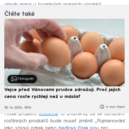
obsah masa u trvanlivých masných výrobků.
Čtěte také
11
fotografií
Vejce před Vánocemi prudce zdražují. Proč jejich
cena roste rychleji než u másla?
6 min čtení
30. lis 2024, 18:54
Podle projektu
Rostlinně
to znamená, že se označení
rostlinných produktů bude muset změnit. „Pojmenování
jako sójový párek nebo
bedlový řízek
jsou pro