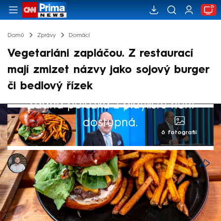
Domů
Zprávy
Domácí
Vegetariáni zapláčou. Z restaurací
mají zmizet názvy jako sojový burger
či bedlový řízek
Žádná položka z playlistu není
dostupná.
6 fotografií
Ladislav Šustr
11. pro 2024, 14:05
Ministerstvo zemědělství připravilo sérii
vyhlášek, které radikálně změní názvy jídel.