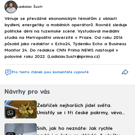
Ladislav Šustr
Věnuje se převážně ekonomickým tématům z oblasti
bydlení, energetiky a mobilních operátorů. Rovněž sleduje
politické dění na tuzemské scéně. Vystudoval mediální
studia na Metropolitní univerzitě v Praze. Od roku 2016
působil jako redaktor v Echo24, Týdeníku Echo a Business
Monitor 24. Do redakce CNN Prima NEWS nastoupil v
polovině roku 2022. (Ladislav.Sustr@iprima.cz)
Pro tento článek jsou komentáře vypnuté
Návrhy pro vás
Žebříček nejhorších jídel světa.
Umístily se i tři české pokrmy, vévodí
skandinávská kuchyně
Sníh, jak ho neznáte: Jak rychle