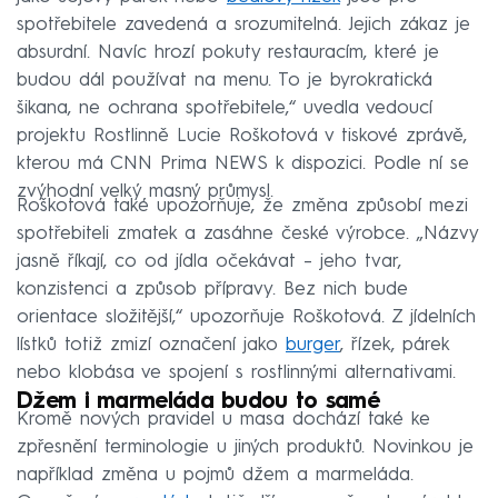
spotřebitele zavedená a srozumitelná. Jejich zákaz je
absurdní. Navíc hrozí pokuty restauracím, které je
budou dál používat na menu. To je byrokratická
šikana, ne ochrana spotřebitele,“ uvedla vedoucí
projektu Rostlinně Lucie Roškotová v tiskové zprávě,
kterou má CNN Prima NEWS k dispozici. Podle ní se
zvýhodní velký masný průmysl.
Roškotová také upozorňuje, že změna způsobí mezi
spotřebiteli zmatek a zasáhne české výrobce. „Názvy
jasně říkají, co od jídla očekávat – jeho tvar,
konzistenci a způsob přípravy. Bez nich bude
orientace složitější,“ upozorňuje Roškotová. Z jídelních
lístků totiž zmizí označení jako
burger
, řízek, párek
nebo klobása ve spojení s rostlinnými alternativami.
Džem i marmeláda budou to samé
Kromě nových pravidel u masa dochází také ke
zpřesnění terminologie u jiných produktů. Novinkou je
například změna u pojmů džem a marmeláda.