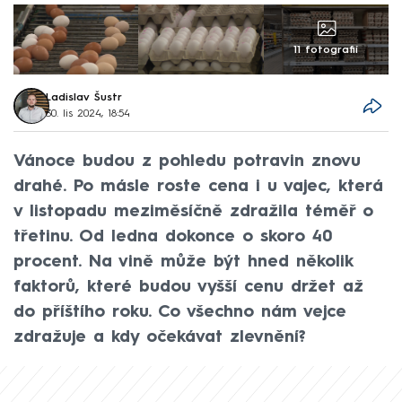
11 fotografií
Ladislav Šustr
30. lis 2024, 18:54
Vánoce budou z pohledu potravin znovu
drahé. Po másle roste cena i u vajec, která
v listopadu meziměsíčně zdražila téměř o
třetinu. Od ledna dokonce o skoro 40
procent. Na vině může být hned několik
faktorů, které budou vyšší cenu držet až
do příštího roku. Co všechno nám vejce
zdražuje a kdy očekávat zlevnění?