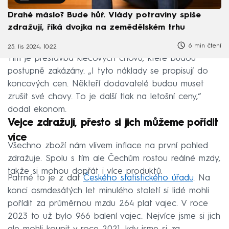
Drahé máslo? Bude hůř. Vlády potraviny spíše
zdražují, říká dvojka na zemědělském trhu
6 min čtení
25. lis 2024, 10:22
Tím je přestavba klecových chovů, které budou
postupně zakázány. „I tyto náklady se propisují do
koncových cen. Někteří dodavatelé budou muset
zrušit své chovy. To je další tlak na letošní ceny,“
dodal ekonom.
Vejce zdražují, přesto si jich můžeme pořídit
více
Všechno zboží nám vlivem inflace na první pohled
zdražuje. Spolu s tím ale Čechům rostou reálné mzdy,
takže si mohou dopřát i více produktů.
Patrné to je z dat
Českého statistického úřadu
. Na
konci osmdesátých let minulého století si lidé mohli
pořídit za průměrnou mzdu 264 plat vajec. V roce
2023 to už bylo 966 balení vajec. Nejvíce jsme si jich