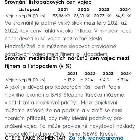
Srovnání listopadových cen vajec
Listopad
2021
2022
2023
2024
Vejce slepičí (10 ks)
33,86 Kč
58,55 Kč
50,73 Kč
64,81 Kč
Ve srovnání je patrný velký skok mezi lety 2021 až
2022, kdy ceny táhla vysoká inflace. V minulém roce
cena deseti kusů vajec meziročně klesla.
Meziměsíčně ale můžeme sledovat pravidelné
zdražování vajec mezi říjnem a listopadem.
Srovnání meziměsíčních nárůstů cen vajec mezi
říjnem a listopadem (v %)
2021
2022
2023
2024
Vejce slepičí (10 ks)
+ 13,2
+ 22,4
+ 4,9
+ 31,4
A jaký je důvod pro každoroční růst cen? Podle
hlavního ekonoma BHS Štěpána Křečka můžeme
vidět tržní a objektivní příčiny. „Mezi objektivní
můžeme zařadit, že na podzim a v zimě se musí
nosnicím přitápět, aby měly ideální podmínky pro
snášení vajec. To může pravidelně navyšovat náklady
chovatelů,“ řekl pro CNN Prima NEWS Křeček.
ČTĚTE TAKÉ KOMENTÁŘ:
Za rok jednobarevná