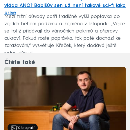
vláda ANO? Babišův sen už není takové sci-fi jako
dříve
Mezi tržní důvody patří tradičně vyšší poptávka po
vejcích během podzimu a zejména v listopadu. „Vejce
se totiž přidávají do vánočních pokrmů a přípravy
cukroví. Pokud roste poptávka, tak poté dochází ke
zdražování,“ vysvětluje Křeček, který dodává ještě
jeden důvod.
Čtěte také
10
fotografií