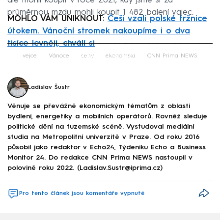
ale mohli koupit v roce 2021, kdy jsme si za
průměrnou mzdu mohli koupit 1 482 balení vajec.
MOHLO VÁM UNIKNOUT:
Češi vzali polské tržnice
útokem. Vánoční stromek nakoupíme i o dva
tisíce levněji, chválí si
Failed to fetch
vejce
Vánoce
ceny
ekonomika
CNN Prima NEWS
Ladislav Šustr
Věnuje se převážně ekonomickým tématům z oblasti
bydlení, energetiky a mobilních operátorů. Rovněž sleduje
politické dění na tuzemské scéně. Vystudoval mediální
studia na Metropolitní univerzitě v Praze. Od roku 2016
působil jako redaktor v Echo24, Týdeníku Echo a Business
Monitor 24. Do redakce CNN Prima NEWS nastoupil v
polovině roku 2022. (Ladislav.Sustr@iprima.cz)
Pro tento článek jsou komentáře vypnuté