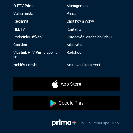
O FTV Prima
Management
Volná místa
Press
Reklama
Castingy a výzvy
HbbTV
Kontakty
Podmínky užívání
Zpracování osobních údajů
Cookies
Nápověda
Vlastník FTV Prima spol. s
Redakce
r.o.
Nahlásit chybu
Nastavení soukromí
App Store
Google Play
© FTV Prima spol. s r.o.