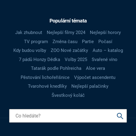
Populární témata
Jak zhubnout
Nejlepší filmy 2024
Nejlepší horory
TV program
Změna času
Partie
Počasí
Kdy budou volby
ZOO Nové začátky
Auto – katalog
7 pádů Honzy Dědka
Volby 2025
Svařené víno
Tatarák podle Pohlreicha
Aloe vera
Pěstování lichořeřišnice
Výpočet ascendentu
Tvarohové knedlíky
Nejlepší palačinky
Švestkový koláč