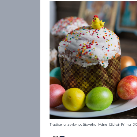
Tradice a zvyky pašijového týdne
Zdroj: Prima 