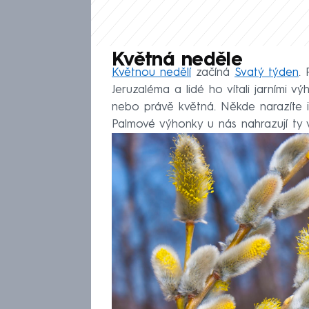
Květná neděle
Květnou nedělí
začíná
Svatý týden
. 
Jeruzaléma a lidé ho vítali jarními v
nebo právě květná. Někde narazíte 
Palmové výhonky u nás nahrazují ty v