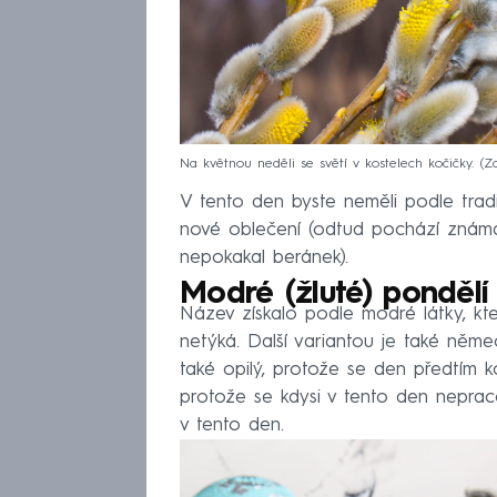
Na květnou neděli se světí v kostelech kočičky.
Z
V tento den byste neměli podle tradi
nové oblečení (odtud pochází známá
nepokakal beránek).
Modré (žluté) pondělí
Název získalo podle modré látky, kter
netýká. Další variantou je také něm
také opilý, protože se den předtím k
protože se kdysi v tento den nepraco
v tento den.