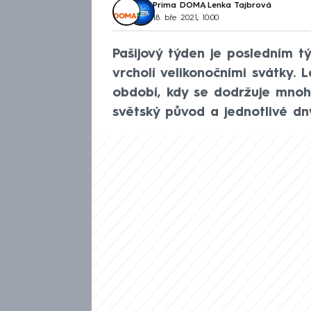
Prima DOMA
,
Lenka Tajbrová
18. bře 2021, 10:00
Pašijový týden je posledním t
vrcholí velikonočními svátky. 
období, kdy se dodržuje mnoho
světský původ a jednotlivé dn