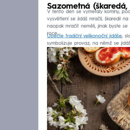
Sazometná (škaredá, 
V tento den se vymetaly komíny, pod
vysvětlení se Jidáš mračil, škaredil n
naopak mračit neměli, jinak byste se 
roce.
Upečte tradiční velikonoční jidáše
, s
symbolizuje provaz, na němž se jidáš 