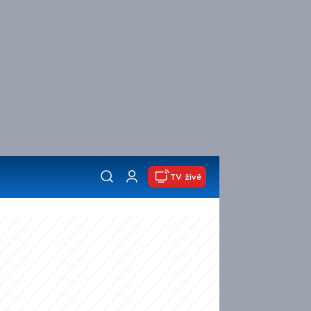
TV živě