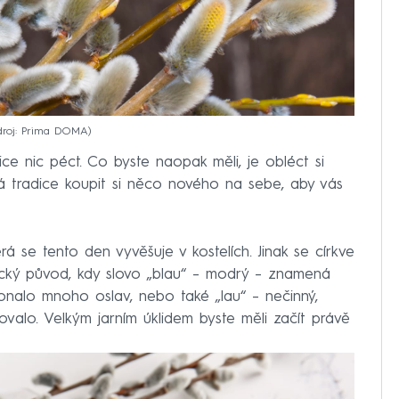
droj: Prima DOMA
ce nic péct. Co byste naopak měli, je obléct si
 tradice koupit si něco nového na sebe, aby vás
á se tento den vyvěšuje v kostelích. Jinak se církve
ecký původ, kdy slovo „blau“ – modrý – znamená
onalo mnoho oslav, nebo také „lau“ – nečinný,
valo. Velkým jarním úklidem byste měli začít právě