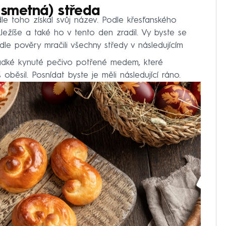
smetná) středa
le toho získal svůj název. Podle křesťanského
a Ježíše a také ho v tento den zradil. Vy byste se
dle pověry mračili všechny středy v následujícím
ladké kynuté pečivo potřené medem, které
oběsil. Posnídat byste je měli následující ráno.