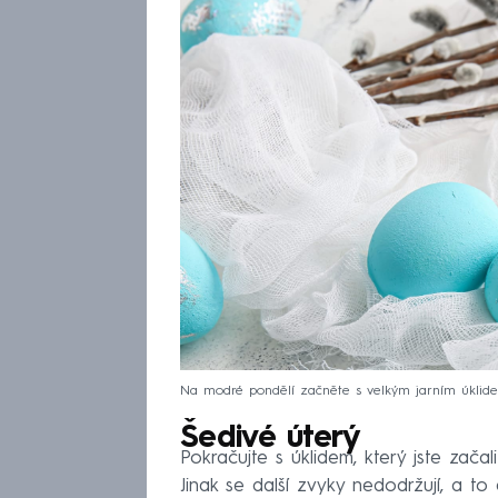
Na modré pondělí začněte s velkým jarním úklid
Šedivé úterý
Pokračujte s úklidem, který jste zača
Jinak se další zvyky nedodržují, a to a