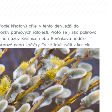
Podle křesťanů přijel v tento den Ježíš do
ýhonky palmových ratolestí. Proto se jí říká palmová
i na název Květnice nebo Beránková neděle.
rbové nebo kočičky. Ty se také světí v kostele.