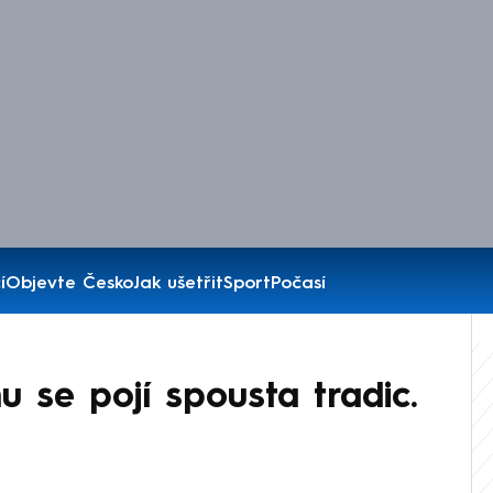
í
Objevte Česko
Jak ušetřit
Sport
Počasí
 se pojí spousta tradic.