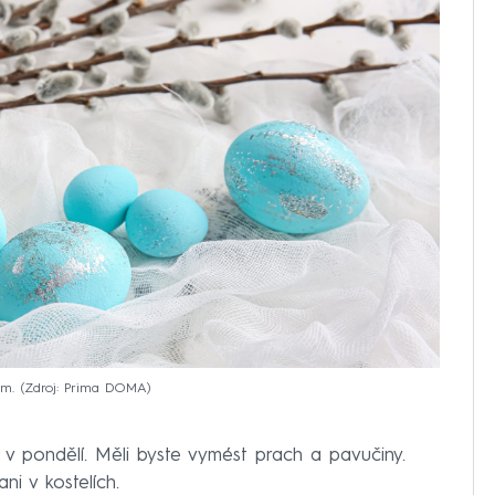
em.
Zdroj: Prima DOMA
li v pondělí. Měli byste vymést prach a pavučiny.
ni v kostelích.