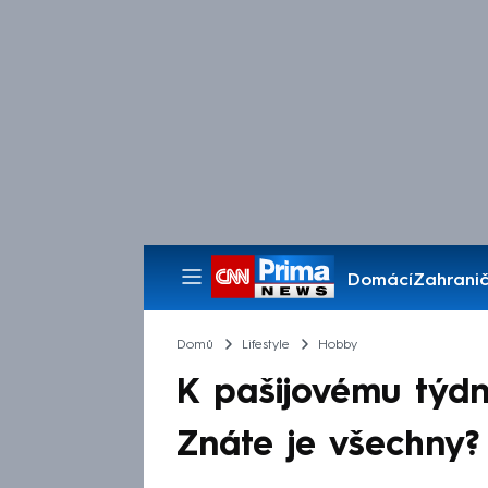
Domácí
Zahranič
Pořady
Domů
Lifestyle
Hobby
K pašijovému týdnu
Znáte je všechny?