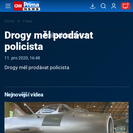
Domů
Videa
Drogy měl prodávat
Failed to fetch
policista
11. pro 2020, 16:48
Drogy měl prodávat policista
Nejnovější videa