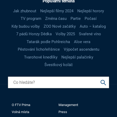
Populární témata
Jak zhubnout
Nejlepší filmy 2024
Nejlepší horory
TV program
Změna času
Partie
Počasí
Kdy budou volby
ZOO Nové začátky
Auto – katalog
7 pádů Honzy Dědka
Volby 2025
Svařené víno
Tatarák podle Pohlreicha
Aloe vera
Pěstování lichořeřišnice
Výpočet ascendentu
Tvarohové knedlíky
Nejlepší palačinky
Švestkový koláč
O FTV Prima
Management
Volná místa
Press