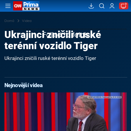
Domů
Videa
Ukrajinci zničili ruské
Failed to fetch
terénní vozidlo Tiger
Ukrajinci zničili ruské terénní vozidlo Tiger
Nejnovější videa