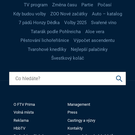
TV program
Změna času
Partie
Počasí
Kdy budou volby
ZOO Nové začátky
Auto – katalog
7 pádů Honzy Dědka
Volby 2025
Svařené víno
Tatarák podle Pohlreicha
Aloe vera
Pěstování lichořeřišnice
Výpočet ascendentu
Tvarohové knedlíky
Nejlepší palačinky
Švestkový koláč
O FTV Prima
Management
Volná místa
Press
Reklama
Castingy a výzvy
HbbTV
Kontakty