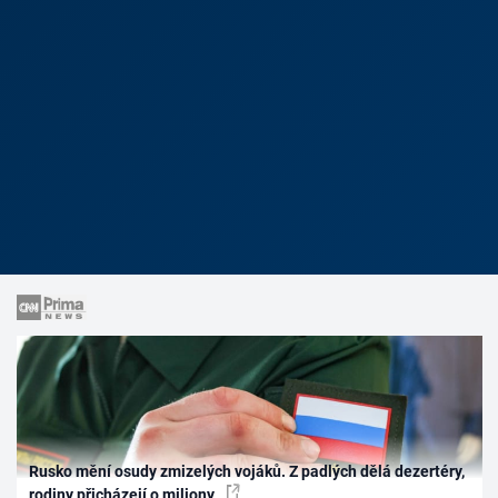
Rusko mění osudy zmizelých vojáků. Z padlých dělá dezertéry,
rodiny přicházejí o miliony