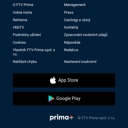
O FTV Prima
Management
Volná místa
Press
Reklama
Castingy a výzvy
HbbTV
Kontakty
Podmínky užívání
Zpracování osobních údajů
Cookies
Nápověda
Vlastník FTV Prima spol. s
Redakce
r.o.
Nahlásit chybu
Nastavení soukromí
App Store
Google Play
© FTV Prima spol. s r.o.