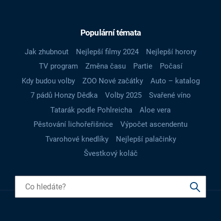
Populární témata
Jak zhubnout
Nejlepší filmy 2024
Nejlepší horory
TV program
Změna času
Partie
Počasí
Kdy budou volby
ZOO Nové začátky
Auto – katalog
7 pádů Honzy Dědka
Volby 2025
Svařené víno
Tatarák podle Pohlreicha
Aloe vera
Pěstování lichořeřišnice
Výpočet ascendentu
Tvarohové knedlíky
Nejlepší palačinky
Švestkový koláč