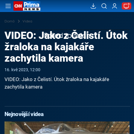
Domů
Videa
VIDEO: Jako z Čelistí. Útok
Failed to fetch
žraloka na kajakáře
zachytila kamera
16. kvě 2023, 12:00
VIDEO: Jako z Čelistí. Útok žraloka na kajakáře
zachytila kamera
Nejnovější videa