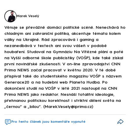
Marek Veselý
Věnuje se převážně domácí politické scéně. Nenechává ho
chladným ani zahraniční politika, akcentuje témata kolem
války na Ukrajině. Rád zpracovává i gaming a
nezanedbává v textech ani svou vášeň v podobě
houbaření. Studoval na Gymnáziu Na Vítězné pláni a poté
na Vyšší odborné škole publicistiky (VOŠP), kde také získal
první novinářské zkušenosti. V on-line zpravodajství CNN
Prima NEWS začal pracovat v květnu 2020. V té době
přispíval také do studentského magazínu VOŠP s názvem
Generace20 a na hudební web Planeta Hudba. Po
dokončení studií na VOŠP v létě 2021 nastoupil na CNN
Prima NEWS jako redaktor. Nesnáší totalitní ideologie,
přehnanou politickou korektnost i striktní dělení světa na
„černou“ a „bílou“. (Marek.Vesely@iprima.cz)
Pro tento článek jsou komentáře vypnuté