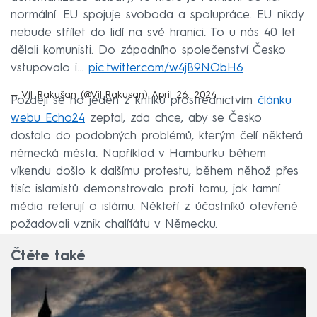
normální. EU spojuje svoboda a spolupráce. EU nikdy
nebude střílet do lidí na své hranici. To u nás 40 let
dělali komunisti. Do západního společenství Česko
vstupovalo i…
pic.twitter.com/w4jB9NObH6
— Vít Rakušan (@Vit_Rakusan)
April 26, 2024
Později se ho jeden z kritiků prostřednictvím
článku
webu Echo24
zeptal, zda chce, aby se Česko
dostalo do podobných problémů, kterým čelí některá
německá města. Například v Hamburku během
víkendu došlo k dalšímu protestu, během něhož přes
tisíc islamistů demonstrovalo proti tomu, jak tamní
média referují o islámu. Někteří z účastníků otevřeně
požadovali vznik chalífátu v Německu.
Čtěte také