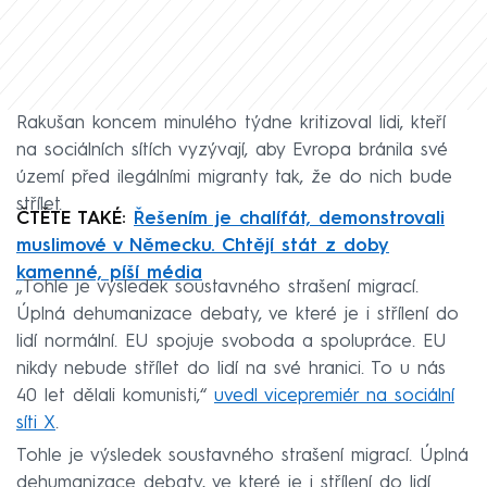
Rakušan koncem minulého týdne kritizoval lidi, kteří
na sociálních sítích vyzývají, aby Evropa bránila své
území před ilegálními migranty tak, že do nich bude
střílet.
ČTĚTE TAKÉ:
Řešením je chalífát, demonstrovali
muslimové v Německu. Chtějí stát z doby
kamenné, píší média
„Tohle je výsledek soustavného strašení migrací.
Úplná dehumanizace debaty, ve které je i střílení do
lidí normální. EU spojuje svoboda a spolupráce. EU
nikdy nebude střílet do lidí na své hranici. To u nás
40 let dělali komunisti,“
uvedl vicepremiér na sociální
síti X
.
Tohle je výsledek soustavného strašení migrací. Úplná
dehumanizace debaty, ve které je i střílení do lidí