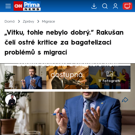
Domů
Zprávy
Migrace
„Vítku, tohle nebylo dobrý.“ Rakušan
čelí ostré kritice za bagatelizaci
problémů s migrací
Žádná položka z playlistu není
dostupná.
11 fotografií
Marek Veselý
29. dub 2024, 18:57
Ministr vnitra Vít Rakušan (STAN) čelí na
sociální síti X ostré kritice za svou reakci