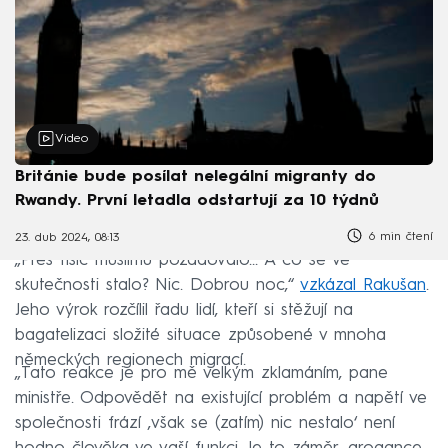
Video
Británie bude posílat nelegální migranty do
Rwandy. První letadla odstartují za 10 týdnů
6 min čtení
23. dub 2024, 08:13
„Přes tisíc muslimů požadovalo… A co se ve
skutečnosti stalo? Nic. Dobrou noc,“
vzkázal Rakušan
.
Jeho výrok rozčílil řadu lidí, kteří si stěžují na
bagatelizaci složité situace způsobené v mnoha
německých regionech migrací.
„Tato reakce je pro mě velkým zklamáním, pane
ministře. Odpovědět na existující problém a napětí ve
společnosti frází ‚však se (zatím) nic nestalo‘ není