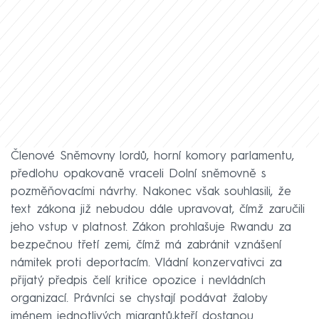
Členové Sněmovny lordů, horní komory parlamentu,
předlohu opakovaně vraceli Dolní sněmovně s
pozměňovacími návrhy. Nakonec však souhlasili, že
text zákona již nebudou dále upravovat, čímž zaručili
jeho vstup v platnost. Zákon prohlašuje Rwandu za
bezpečnou třetí zemi, čímž má zabránit vznášení
námitek proti deportacím. Vládní konzervativci za
přijatý předpis čelí kritice opozice i nevládních
organizací. Právníci se chystají podávat žaloby
jménem jednotlivých migrantů,kteří dostanou