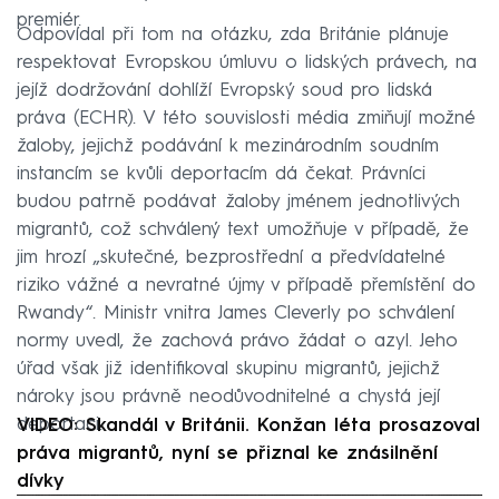
premiér.
Odpovídal při tom na otázku, zda Británie plánuje
respektovat Evropskou úmluvu o lidských právech, na
jejíž dodržování dohlíží Evropský soud pro lidská
práva (ECHR). V této souvislosti média zmiňují možné
žaloby, jejichž podávání k mezinárodním soudním
instancím se kvůli deportacím dá čekat. Právníci
budou patrně podávat žaloby jménem jednotlivých
migrantů, což schválený text umožňuje v případě, že
jim hrozí „skutečné, bezprostřední a předvídatelné
riziko vážné a nevratné újmy v případě přemístění do
Rwandy“. Ministr vnitra James Cleverly po schválení
normy uvedl, že zachová právo žádat o azyl. Jeho
úřad však již identifikoval skupinu migrantů, jejichž
nároky jsou právně neodůvodnitelné a chystá její
deportaci.
VIDEO: Skandál v Británii. Konžan léta prosazoval
práva migrantů, nyní se přiznal ke znásilnění
dívky