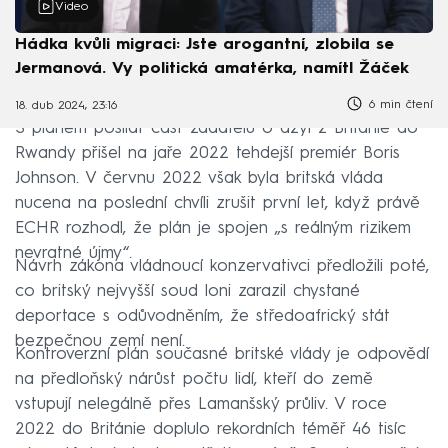
Video
Hádka kvůli migraci: Jste arogantní, zlobila se
Jermanová. Vy politická amatérka, namítl Žáček
6 min čtení
18. dub 2024, 23:16
S plánem posílat část žadatelů o azyl z Británie do
Rwandy přišel na jaře 2022 tehdejší premiér Boris
Johnson. V červnu 2022 však byla britská vláda
nucena na poslední chvíli zrušit první let, když právě
ECHR rozhodl, že plán je spojen „s reálným rizikem
nevratné újmy“.
Návrh zákona vládnoucí konzervativci předložili poté,
co britský nejvyšší soud loni zarazil chystané
deportace s odůvodněním, že středoafrický stát
bezpečnou zemí není.
Kontroverzní plán současné britské vlády je odpovědí
na předloňský nárůst počtu lidí, kteří do země
vstupují nelegálně přes Lamanšský průliv. V roce
2022 do Británie doplulo rekordních téměř 46 tisíc