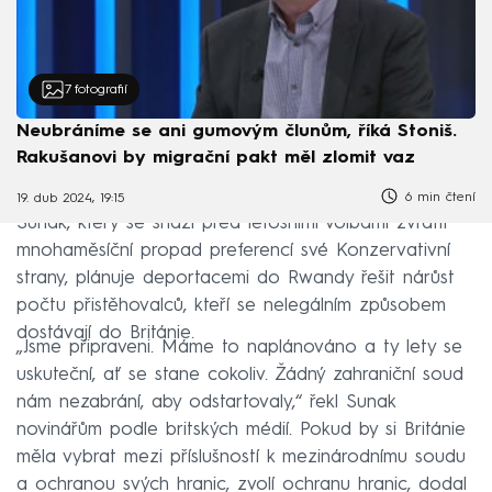
7
fotografií
Neubráníme se ani gumovým člunům, říká Stoniš.
Rakušanovi by migrační pakt měl zlomit vaz
6 min čtení
19. dub 2024, 19:15
Sunak, který se snaží před letošními volbami zvrátit
mnohaměsíční propad preferencí své Konzervativní
strany, plánuje deportacemi do Rwandy řešit nárůst
počtu přistěhovalců, kteří se nelegálním způsobem
dostávají do Británie.
„Jsme připraveni. Máme to naplánováno a ty lety se
uskuteční, ať se stane cokoliv. Žádný zahraniční soud
nám nezabrání, aby odstartovaly,“ řekl Sunak
novinářům podle britských médií. Pokud by si Británie
měla vybrat mezi příslušností k mezinárodnímu soudu
a ochranou svých hranic, zvolí ochranu hranic, dodal