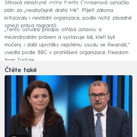
Stínová ministryně vnitra Yvette Cooperová označila
Failed to fetch
plán za „neobyčejně drahý trik“. Přijetí zákona
kritizovaly i nevládní organizace, podle nichž zásadně
omezí práva migrantů.
„Tento ostudný předpis otřásá ústavou a
mezinárodním právem a vystavuje lidi, kteří byli
mučeni, i další uprchlíky nejistému osudu ve Rwandě,“
uvedla podle BBC v prohlášení organizace Freedom
from Torture.
Čtěte také