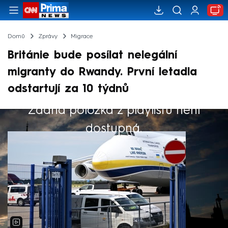
Domů
Zprávy
Migrace
Británie bude posílat nelegální
migranty do Rwandy. První letadla
odstartují za 10 týdnů
Žádná položka z playlistu není
Výběr redakce
dostupná.