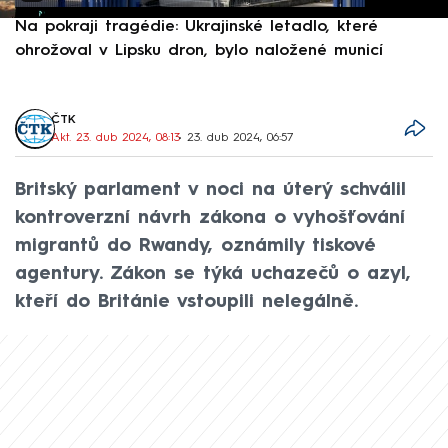
Na pokraji tragédie: Ukrajinské letadlo, které
P
ohrožoval v Lipsku dron, bylo naložené municí
e
ČTK
Akt. 23. dub 2024, 08:13
• 23. dub 2024, 06:57
Britský parlament v noci na úterý schválil
kontroverzní návrh zákona o vyhošťování
migrantů do Rwandy, oznámily tiskové
agentury. Zákon se týká uchazečů o azyl,
kteří do Británie vstoupili nelegálně.