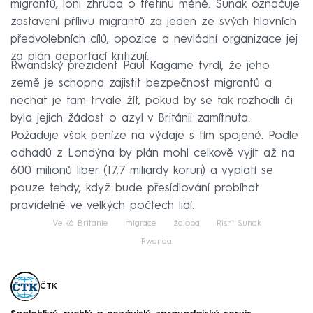
migrantů, loni zhruba o třetinu méně. Sunak označuje
zastavení přílivu migrantů za jeden ze svých hlavních
předvolebních cílů, opozice a nevládní organizace jej
za plán deportací kritizují.
Rwandský prezident Paul Kagame tvrdí, že jeho
země je schopna zajistit bezpečnost migrantů a
nechat je tam trvale žít, pokud by se tak rozhodli či
byla jejich žádost o azyl v Británii zamítnuta.
Požaduje však peníze na výdaje s tím spojené. Podle
odhadů z Londýna by plán mohl celkově vyjít až na
600 milionů liber (17,7 miliardy korun) a vyplatí se
pouze tehdy, když bude přesídlování probíhat
pravidelně ve velkých počtech lidí.
Velká Británie
migrace
žaloba
Rishi Sunak
Rwanda
ČTK