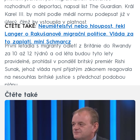
rozhodnutí o deportaci, napsal list The Guardian. Král
Karel III. by mohl podle médií normu podepsat již v
úterý, čímž by vstoupila v platnost.
ČTĚTE TAKÉ:
Neumětelství nebo hloupost, řekl
Langer o Rakušanově migrační politice. Vláda za
to zaplatí, míní Schmarcz
První letadla s migranty odletí z Británie do Rwandy
za 10 až 12 týdnů a od léta budou tyto lety
pravidelné, prohlásil v pondělí britský premiér Rishi
Sunak, jehož vláda nyní přijatým zákonem reagovala
na nesouhlas britské justice s předchozí podobou
plánu.
Čtěte také