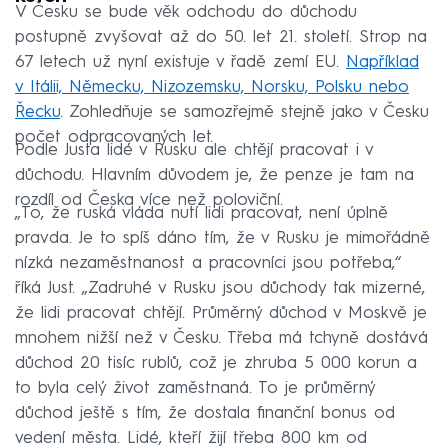
V Česku se bude věk odchodu do důchodu
postupně zvyšovat až do 50. let 21. století. Strop na
67 letech už nyní existuje v řadě zemí EU.
Například
v Itálii, Německu, Nizozemsku, Norsku, Polsku nebo
Řecku
. Zohledňuje se samozřejmě stejně jako v Česku
počet odpracovaných let.
Podle Justa lidé v Rusku ale chtějí pracovat i v
důchodu. Hlavním důvodem je, že penze je tam na
rozdíl od Česka více než poloviční.
„To, že ruská vláda nutí lidi pracovat, není úplně
pravda. Je to spíš dáno tím, že v Rusku je mimořádně
nízká nezaměstnanost a pracovníci jsou potřeba,“
říká Just. „Zadruhé v Rusku jsou důchody tak mizerné,
že lidi pracovat chtějí. Průměrný důchod v Moskvě je
mnohem nižší než v Česku. Třeba má tchyně dostává
důchod 20 tisíc rublů, což je zhruba 5 000 korun a
to byla celý život zaměstnaná. To je průměrný
důchod ještě s tím, že dostala finanční bonus od
vedení města. Lidé, kteří žijí třeba 800 km od