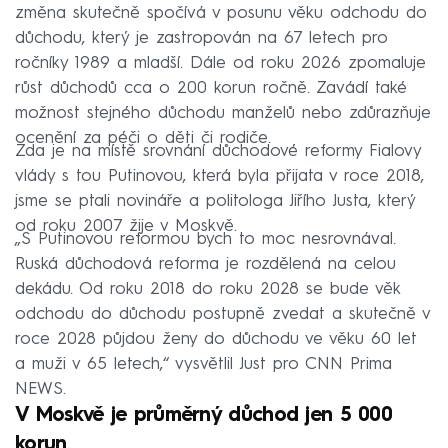
změna skutečně spočívá v posunu věku odchodu do
důchodu, který je zastropován na 67 letech pro
ročníky 1989 a mladší. Dále od roku 2026 zpomaluje
růst důchodů cca o 200 korun ročně. Zavádí také
možnost stejného důchodu manželů nebo zdůrazňuje
ocenění za péči o děti či rodiče.
Zda je na místě srovnání důchodové reformy Fialovy
vlády s tou Putinovou, která byla přijata v roce 2018,
jsme se ptali novináře a politologa Jiřího Justa, který
od roku 2007 žije v Moskvě.
„S Putinovou reformou bych to moc nesrovnával.
Ruská důchodová reforma je rozdělená na celou
dekádu. Od roku 2018 do roku 2028 se bude věk
odchodu do důchodu postupně zvedat a skutečně v
roce 2028 půjdou ženy do důchodu ve věku 60 let
a muži v 65 letech,“ vysvětlil Just pro CNN Prima
NEWS.
V Moskvě je průměrný důchod jen 5 000
korun