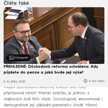
Čtěte také
11
fotografií
PŘEHLEDNĚ: Důchodová reforma schválena. Kdy
půjdete do penze a jaká bude její výše?
6 min čtení
8. lis 2024, 12:53
Vládní důchodová reforma, kterou dva roky
připravoval ministr Marian Jurečka, je jednou z
vlajkových lodí této vlády. Sociologové, ekonomové i
demografové její základní parametry chválí. Hlavní