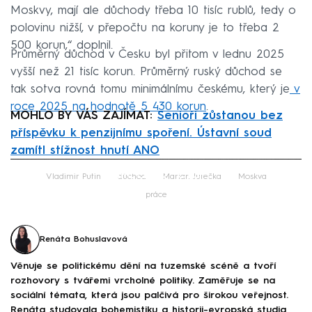
Moskvy, mají ale důchody třeba 10 tisíc rublů, tedy o
polovinu nižší, v přepočtu na koruny je to třeba 2
500 korun,“ doplnil.
Průměrný důchod v Česku byl přitom v lednu 2025
vyšší než 21 tisíc korun. Průměrný ruský důchod se
tak sotva rovná tomu minimálnímu českému, který je
v
roce 2025 na hodnotě 5 430 korun
.
MOHLO BY VÁS ZAJÍMAT:
Senioři zůstanou bez
příspěvku k penzijnímu spoření. Ústavní soud
zamítl stížnost hnutí ANO
Failed to fetch
Vladimir Putin
důchod
Marian Jurečka
Moskva
práce
Renáta Bohuslavová
Věnuje se politickému dění na tuzemské scéně a tvoří
rozhovory s tvářemi vrcholné politiky. Zaměřuje se na
sociální témata, která jsou palčivá pro širokou veřejnost.
Renáta studovala bohemistiku a historii-evropská studia