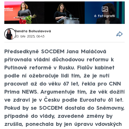
6 fotografií
Renáta Bohuslavová
20. bře 2025, 06:45
Předsedkyně SOCDEM Jana Maláčová
přirovnala vládní důchodovou reformu k
Putinově reformě v Rusku. Fialův kabinet
podle ní ožebračuje lidi tím, že je nutí
pracovat až do věku 67 let, řekla pro CNN
Prima NEWS. Argumentuje tím, že věk dožití
ve zdraví je v Česku podle Eurostatu 61 let.
Pokud by se SOCDEM dostala do Sněmovny,
případně do vlády, zavedené změny by
zrušila, ponechala by jen úpravu vdovských