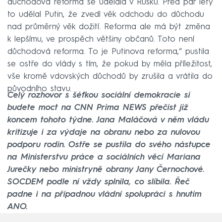
důchodová reforma se udělala v Rusku. Před pár lety
to udělal Putin, že zvedl věk odchodu do důchodu
nad průměrný věk dožití. Reforma ale má být změna
k lepšímu, ve prospěch většiny občanů. Toto není
důchodová reforma. To je Putinova reforma,“ pustila
se ostře do vlády s tím, že pokud by měla příležitost,
vše kromě vdovských důchodů by zrušila a vrátila do
původního stavu.
Celý rozhovor s šéfkou sociální demokracie si
budete moct na CNN Prima NEWS přečíst již
koncem tohoto týdne. Jana Maláčová v něm vládu
kritizuje i za výdaje na obranu nebo za nulovou
podporu rodin. Ostře se pustila do svého nástupce
na Ministerstvu práce a sociálních věcí Mariana
Jurečky nebo ministryně obrany Jany Černochové.
SOCDEM podle ní vždy splnila, co slíbila. Řeč
padne i na případnou vládní spolupráci s hnutím
ANO.