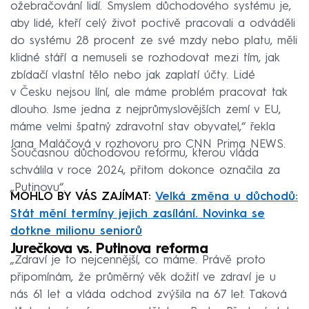
ožebračování lidí. Smyslem důchodového systému je,
aby lidé, kteří celý život poctivě pracovali a odváděli
do systému 28 procent ze své mzdy nebo platu, měli
klidné stáří a nemuseli se rozhodovat mezi tím, jak
zbídačí vlastní tělo nebo jak zaplatí účty. Lidé
v Česku nejsou líní, ale máme problém pracovat tak
dlouho. Jsme jedna z nejprůmyslovějších zemí v EU,
máme velmi špatný zdravotní stav obyvatel,“ řekla
Jana Maláčová v rozhovoru pro CNN Prima NEWS.
Současnou důchodovou reformu, kterou vláda
schválila v roce 2024, přitom dokonce označila za
„Putinovu“.
MOHLO BY VÁS ZAJÍMAT:
Velká změna u důchodů:
Stát mění termíny jejich zasílání. Novinka se
dotkne milionu seniorů
Jurečkova vs. Putinova reforma
„Zdraví je to nejcennější, co máme. Právě proto
připomínám, že průměrný věk dožití ve zdraví je u
nás 61 let a vláda odchod zvýšila na 67 let. Taková