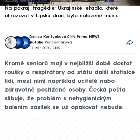
Na pokraji tragédie: Ukrajinské letadlo, které
P
ohrožoval v Lipsku dron, bylo naložené municí
e
Denisa Korityáková
,
CNN Prima NEWS
,
Natálie Pančochářová
21. zář 2020, 21:18
Kromě seniorů mají v nejbližší době dostat
roušky a respirátory od státu další statisíce
lidí, mezi nimi například učitelé nabo
zdravotně postižené osoby. Česká pošta
slibuje, že problém s nehygienickým
balením zásilek se už opakovat nebude.