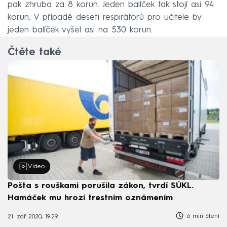
pak zhruba za 8 korun. Jeden balíček tak stojí asi 94
korun. V případě deseti respirátorů pro učitele by
jeden balíček vyšel asi na 530 korun.
Čtěte také
Video
Pošta s rouškami porušila zákon, tvrdí SÚKL.
Hamáček mu hrozí trestním oznámením
6 min čtení
21. zář 2020, 19:29