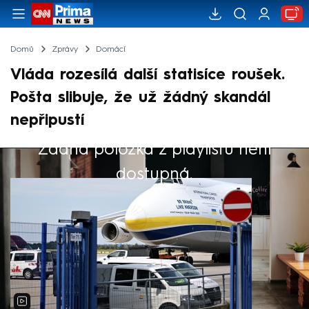
Domů
Zprávy
Domácí
Vláda rozesílá další statisíce roušek.
Pošta slibuje, že už žádný skandál
nepřipustí
Žádná položka z playlistu není
Výběr redakce
dostupná.