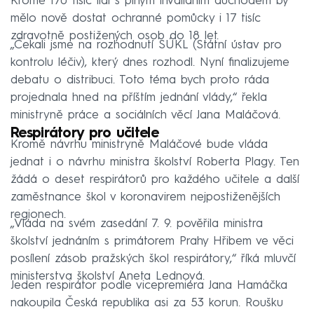
Kromě 170 tisíc lidí s plným invalidním důchodem by
mělo nově dostat ochranné pomůcky i 17 tisíc
zdravotně postižených osob do 18 let.
„Čekali jsme na rozhodnutí SÚKL (Státní ústav pro
kontrolu léčiv), který dnes rozhodl. Nyní finalizujeme
debatu o distribuci. Toto téma bych proto ráda
projednala hned na příštím jednání vlády,“ řekla
ministryně práce a sociálních věcí Jana Maláčová.
Respirátory pro učitele
Kromě návrhu ministryně Maláčové bude vláda
jednat i o návrhu ministra školství Roberta Plagy. Ten
žádá o deset respirátorů pro každého učitele a další
zaměstnance škol v koronavirem nejpostiženějších
regionech.
„Vláda na svém zasedání 7. 9. pověřila ministra
školství jednáním s primátorem Prahy Hřibem ve věci
posílení zásob pražských škol respirátory,“ říká mluvčí
ministerstva školství Aneta Lednová.
Jeden respirátor podle vicepremiéra Jana Hamáčka
nakoupila Česká republika asi za 53 korun. Roušku