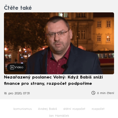
Čtěte také
Video
Nezařazený poslanec Volný: Když Babiš sníží
finance pro strany, rozpočet podpoříme
6 min čtení
18. pro 2020, 07:31
komunismus
Andrej Babiš
státní rozpočet
rozpočet
Jan Hamáček