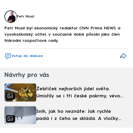
Petr Musil
Petr Musil byl ekonomický redaktor CNN Prima NEWS a
vysokoškolský učitel, v současné době působí jako člen
Národní rozpočtové rady.
Vstup do diskuze
Návrhy pro vás
Žebříček nejhorších jídel světa.
Umístily se i tři české pokrmy, vévodí
skandinávská kuchyně
Sníh, jak ho neznáte: Jak rychle
padá i z čeho se skládá. A vločky
nejsou bílé