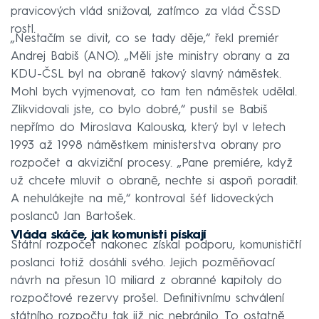
pravicových vlád snižoval, zatímco za vlád ČSSD
rostl.
„Nestačím se divit, co se tady děje,“ řekl premiér
Andrej Babiš (ANO). „Měli jste ministry obrany a za
KDU-ČSL byl na obraně takový slavný náměstek.
Mohl bych vyjmenovat, co tam ten náměstek udělal.
Zlikvidovali jste, co bylo dobré,“ pustil se Babiš
nepřímo do Miroslava Kalouska, který byl v letech
1993 až 1998 náměstkem ministerstva obrany pro
rozpočet a akviziční procesy. „Pane premiére, když
už chcete mluvit o obraně, nechte si aspoň poradit.
A nehulákejte na mě,“ kontroval šéf lidoveckých
poslanců Jan Bartošek.
Vláda skáče, jak komunisti pískají
Státní rozpočet nakonec získal podporu, komunističtí
poslanci totiž dosáhli svého. Jejich pozměňovací
návrh na přesun 10 miliard z obranné kapitoly do
rozpočtové rezervy prošel. Definitivnímu schválení
státního rozpočtu tak již nic nebránilo. To ostatně