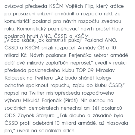
avizoval předseda KSČM Vojtěch Filip, který krátce
po prosazení snížení armádního rozpočtu řekl, že
komunističtí poslanci pro návrh rozpočtu zvednou
ruku. Komunistický pozměňovací návrh prošel hlasy
poslanců hnutí ANO, ČSSD a KSČM.
„Vláda skáče, jak komunisti pískají: Poslanci ANO,
ČSSD a KSČM snížili rozpočet Armády ČR o 10
miliard Kč. Návrh poslance Ferjenčíka sebrat armádě
další dvě miliardy zaplaťbůh neprošel,“ uvedl v reakci
předseda poslaneckého klubu TOP 09 Miroslav
Kalousek na Twitteru. „Až budu shánět kolegy
ochotné spolknout ropuchu, zajdu do klubu ČSSD,“
napsal na Twitter místopředseda rozpočtového
výboru Mikuláš Ferjenčík (Piráti). Nit suchou na
sociálních demokratech nenechal ani šéf poslanců
ODS Zbyněk Stanjura. „Tak dlouho a zásadně byla
ČSSD proti odebrání 10 miliard armádě, až hlasovala
pro,“ uvedl na sociálních sítích.