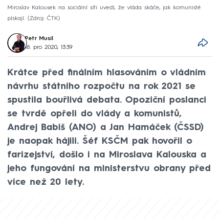
Miroslav Kalousek na sociální síti uvedl, že vláda skáče, jak komunisté
pískají.
Zdroj: ČTK
Petr Musil
18. pro 2020, 13:39
Krátce před finálním hlasováním o vládním
návrhu státního rozpočtu na rok 2021 se
spustila bouřlivá debata. Opoziční poslanci
se tvrdě opřeli do vlády a komunistů,
Andrej Babiš (ANO) a Jan Hamáček (ČSSD)
je naopak hájili. Šéf KSČM pak hovořil o
farizejství, došlo i na Miroslava Kalouska a
jeho fungování na ministerstvu obrany před
více než 20 lety.