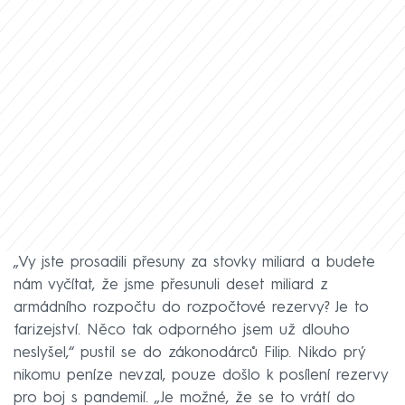
„Vy jste prosadili přesuny za stovky miliard a budete
nám vyčítat, že jsme přesunuli deset miliard z
armádního rozpočtu do rozpočtové rezervy? Je to
farizejství. Něco tak odporného jsem už dlouho
neslyšel,“ pustil se do zákonodárců Filip. Nikdo prý
nikomu peníze nevzal, pouze došlo k posílení rezervy
pro boj s pandemií. „Je možné, že se to vrátí do