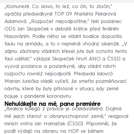
„Komunisté. Co slovo, to lež, co čin, to zločin,“
opáčila předsedkyně TOP 09 Markéta Pekarová
Adamová. „Rozpočet nepodpoříme,“ řekl poslanec
ODS Jan Skopeček v debatě krátce před finálním
hlasováním. Podle něho se vládní koalice dopustila
faulu na armádu, a to v nejméně vhodný okamžik. „V
zájmu záchrany vládních křesel jste byli ochotni tento
faul udělat,“ vzkázal Skopeček hnutí ANO a ČSSD a
vyzval poslance a poslankyně, aby vládní návrh
rozpočtu rovněž nepodpořili. Předseda lidovců
Marian Jurečka vládě vyčetl, že smetla pozměňovací
návrhy, které by byly přínosné v situaci, kdy země
bojuje s pandemií koronaviru.
Nehulákejte na mě, pane premiére
„Reakce kolegů z pravice je očekávatelná. Dojímá
mě jejich starost o obranyschopnost země,“ reagoval
ministr vnitra Jan Hamáček (ČSSD). Připomněl, že
podíl výdajů na obranu na HDP se během