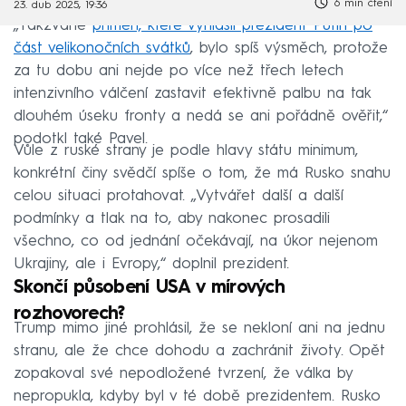
6 min čtení
23. dub 2025, 19:36
„Takzvané
příměří, které vyhlásil prezident Putin po
část velikonočních svátků
, bylo spíš výsměch, protože
za tu dobu ani nejde po více než třech letech
intenzivního válčení zastavit efektivně palbu na tak
dlouhém úseku fronty a nedá se ani pořádně ověřit,“
podotkl také Pavel.
Vůle z ruské strany je podle hlavy státu minimum,
konkrétní činy svědčí spíše o tom, že má Rusko snahu
celou situaci protahovat. „Vytvářet další a další
podmínky a tlak na to, aby nakonec prosadili
všechno, co od jednání očekávají, na úkor nejenom
Ukrajiny, ale i Evropy,“ doplnil prezident.
Skončí působení USA v mírových
rozhovorech?
Trump mimo jiné prohlásil, že se nekloní ani na jednu
stranu, ale že chce dohodu a zachránit životy. Opět
zopakoval své nepodložené tvrzení, že válka by
nepropukla, kdyby byl v té době prezidentem. Rusko