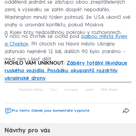
oddělená jednání se zástupci obou znepřátelených
zemí, k výsledku se zatím dospět nepodařilo.
Washington minulý týden pohrozil, že USA ukončí své
snahy o urovnání konfliktu, pokud Moskva
a Kyjev brzy nedosáhnou pokroku v rozhovorech.
V noci na čtvrtek se ocitla pod
palbou města Kyjev
a Charkov
. Při útocích na hlavní město Ukrajiny
zahynulo nejméně 12 lidí, dalších 90 bylo zraněno –
mezi nimi i šest dětí.
MOHLO VÁM UNIKNOUT:
Záběry totální likvidace
ruského vozidla. Posádku okupantů rozdrtily
ukrajinské drony
Failed to fetch
Vladimir Putin
útok
Ukrajina
nálet
Petr Pavel
Pro tento článek jsou komentáře vypnuté
Návrhy pro vás