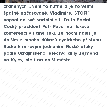
vyžádaly nejméně 12 mrtvých a 90
zraněných. „Není to nutné a je to velmi
špatně načasované. Vladimire, STOP!“
napsal na své sociální síti Truth Social.
Český prezident Petr Pavel na tiskové
konferenci v Jičíně řekl, že noční nálet je
dalším z mnoha důkazů cynického přístupu
Ruska k mírovým jednáním. Ruské útoky
podle ukrajinského letectva cílily zejména
na Kyjev, ale i na další města.