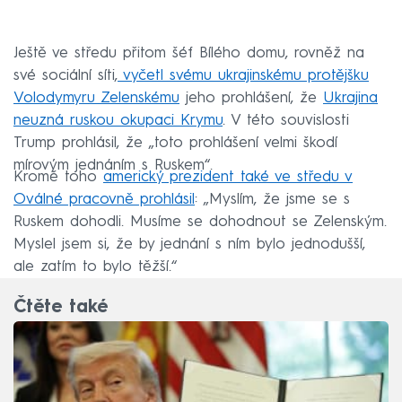
Ještě ve středu přitom šéf Bílého domu, rovněž na
své sociální síti,
vyčetl svému ukrajinskému protějšku
Volodymyru Zelenskému
jeho prohlášení, že
Ukrajina
neuzná ruskou okupaci Krymu
. V této souvislosti
Trump prohlásil, že „toto prohlášení velmi škodí
mírovým jednáním s Ruskem“.
Kromě toho
americký prezident také ve středu v
Oválné pracovně prohlásil
: „Myslím, že jsme se s
Ruskem dohodli. Musíme se dohodnout se Zelenským.
Myslel jsem si, že by jednání s ním bylo jednodušší,
ale zatím to bylo těžší.“
Čtěte také