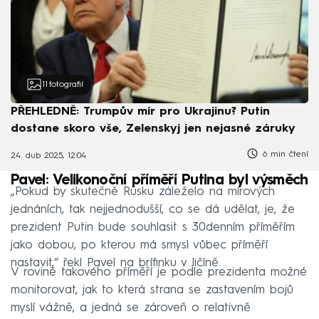
11
fotografií
PŘEHLEDNĚ: Trumpův mír pro Ukrajinu? Putin
dostane skoro vše, Zelenskyj jen nejasné záruky
6 min čtení
24. dub 2025, 12:04
Pavel: Velikonoční příměří Putina byl výsměch
„Pokud by skutečně Rusku záleželo na mírových
jednáních, tak nejjednodušší, co se dá udělat, je, že
prezident Putin bude souhlasit s 30denním příměřím
jako dobou, po kterou má smysl vůbec příměří
nastavit,“ řekl Pavel na brífinku v Jičíně.
V rovině takového příměří je podle prezidenta možné
monitorovat, jak to která strana se zastavením bojů
myslí vážně, a jedná se zároveň o relativně