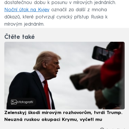
dostatečnou dobu k posunu v mírových jednáních.
Noční útok na Kyjev
označil za další z mnoha
důkazů, které potvrzují cynický přístup Ruska k
mírovým jednáním.
Čtěte také
6
fotografií
Zelenskyj škodí mírovým rozhovorům, tvrdí Trump.
Neuzná ruskou okupaci Krymu, vyčetl mu