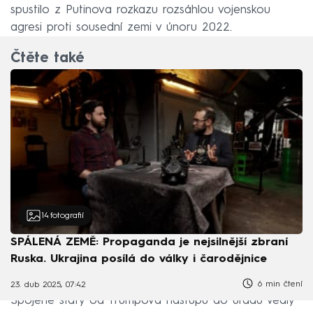
spustilo z Putinova rozkazu rozsáhlou vojenskou
agresi proti sousední zemi v únoru 2022.
Čtěte také
14
fotografií
SPÁLENÁ ZEMĚ: Propaganda je nejsilnější zbraní
Ruska. Ukrajina posílá do války i čarodějnice
6 min čtení
23. dub 2025, 07:42
Spojené státy od Trumpova nástupu do úřadu vedly