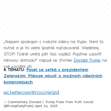
„Nejsem spokojen s ruskými údery na Kyjev. Není to
nutné a je to velmi špatně načasované. Vladimire,
STOP! Týdně umírá pět tisíc vojáků. Pojďme uzavřít
mírovou dohodu!“ napsal ve čtvrtek
Donald Trump
na
své sociální síti.
K TÉMATU:
Pavel se setká s prezidentem
Zelenským. Plánuje mluvit o možných válečných
kompromisech
pic.twitter.com/8VUcUHeQn3
— Commentary Donald J. Trump Posts From Truth Social
(@TrumpDailyPosts)
April 24, 2025