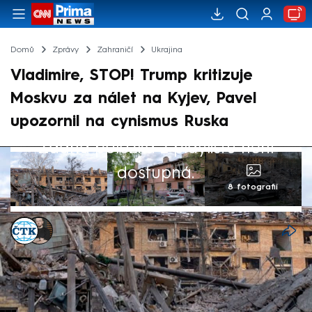
Domů
Zprávy
Zahraničí
Ukrajina
Vladimire, STOP! Trump kritizuje
Moskvu za nálet na Kyjev, Pavel
upozornil na cynismus Ruska
Žádná položka z playlistu není
dostupná.
8 fotografií
ČTK
,
Marek Pausz
24. dub 2025, 16:57
Americký prezident Donald Trump odsoudil
noční ruské útoky na Kyjev, které si