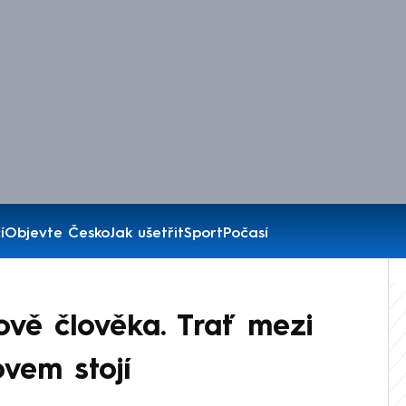
í
Objevte Česko
Jak ušetřit
Sport
Počasí
ově člověka. Trať mezi
vem stojí