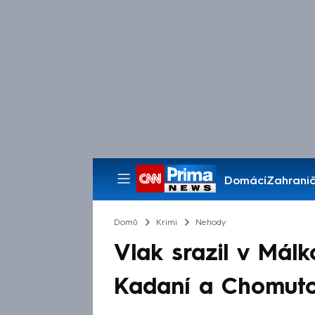
Domácí
Zahranič
Pořady
Domů
Krimi
Nehody
Vlak srazil v Málk
Kadaní a Chomuto