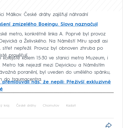
ci Málkov. České dráhy zajišťují náhradní
lášení zmizelého Boeingu. Slova naznačují
ské metro, konkrétně linka A. Poprvé byl provoz
Dejvická a Želivského. Na Náměstí Míru spadl asi
, střet nepřežil. Provoz byl obnoven zhruba po
sté prověřují.
kolejiště kolem 15:30 ve stanici metra Muzeum, i
A. Metro tak nejezdí mezi Dejvickou a Náměstím
závažná poranění, byl uveden do umělého spánku,
en do traumacentra.
 přemlouvali nás, že nepili: Přeživší exkluzivně
vé
iled to fetch
ý kraj
České dráhy
Chomutov
Kadaň