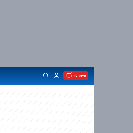
TV živě