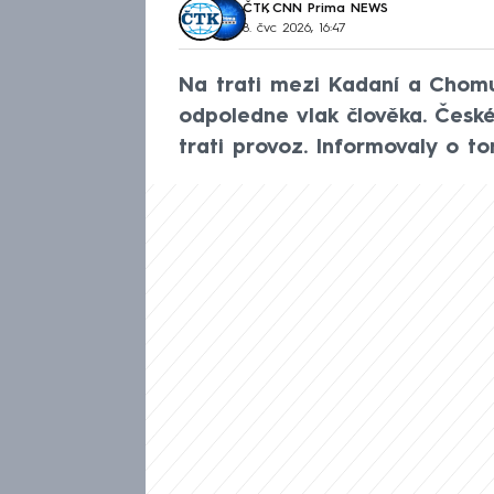
ČTK
,
CNN Prima NEWS
8. čvc 2026, 16:47
Na trati mezi Kadaní a Chomu
odpoledne vlak člověka. České
trati provoz. Informovaly o t