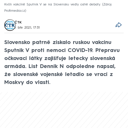
Kvůli vakcíně Sputnik V se na Slovensku vedly ostré debaty.
Zdroj:
Profimedia.cz
ČTK
1. bře 2021, 17:31
Slovensko patrně získalo ruskou vakcínu
Sputnik V proti nemoci COVID-19. Přepravu
očkovací látky zajišťuje letecky slovenská
armáda. List Denník N odpoledne napsal,
že slovenské vojenské letadlo se vrací z
Moskvy do vlasti.