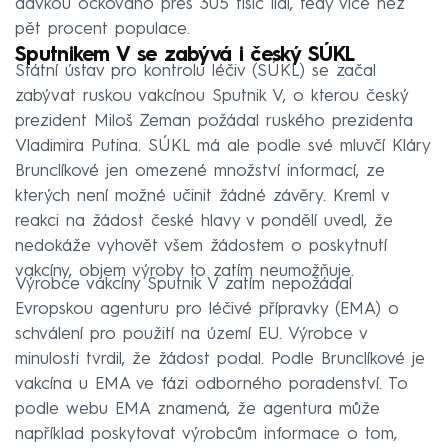
dávkou očkováno přes 305 tisíc lidí, tedy více než
pět procent populace.
Sputnikem V se zabývá i český SÚKL
Státní ústav pro kontrolu léčiv (SÚKL) se začal
zabývat ruskou vakcínou Sputnik V, o kterou český
prezident Miloš Zeman požádal ruského prezidenta
Vladimira Putina. SÚKL má ale podle své mluvčí Kláry
Brunclíkové jen omezené množství informací, ze
kterých není možné učinit žádné závěry. Kreml v
reakci na žádost české hlavy v pondělí uvedl, že
nedokáže vyhovět všem žádostem o poskytnutí
vakcíny, objem výroby to zatím neumožňuje.
Výrobce vakcíny Sputnik V zatím nepožádal
Evropskou agenturu pro léčivé přípravky (EMA) o
schválení pro použití na území EU. Výrobce v
minulosti tvrdil, že žádost podal. Podle Brunclíkové je
vakcína u EMA ve fázi odborného poradenství. To
podle webu EMA znamená, že agentura může
například poskytovat výrobcům informace o tom,