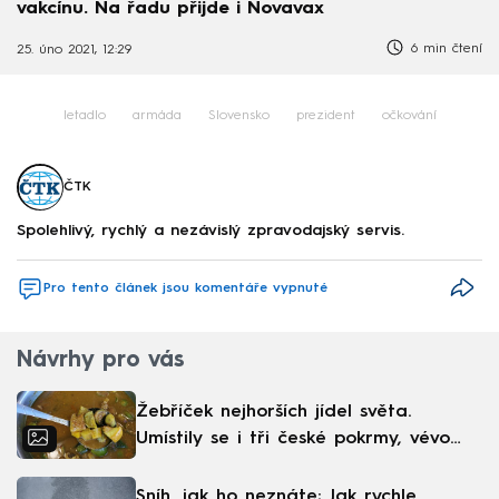
vakcínu. Na řadu přijde i Novavax
6 min čtení
25. úno 2021, 12:29
letadlo
armáda
Slovensko
prezident
očkování
ČTK
Spolehlivý, rychlý a nezávislý zpravodajský servis.
Pro tento článek jsou komentáře vypnuté
Návrhy pro vás
Žebříček nejhorších jídel světa.
Umístily se i tři české pokrmy, vévodí
skandinávská kuchyně
Sníh, jak ho neznáte: Jak rychle