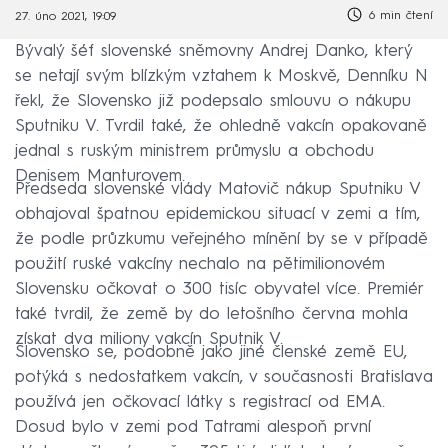
6 min čtení
27. úno 2021, 19:09
Bývalý šéf slovenské sněmovny Andrej Danko, který
se netají svým blízkým vztahem k Moskvě, Denníku N
řekl, že Slovensko již podepsalo smlouvu o nákupu
Sputniku V. Tvrdil také, že ohledně vakcín opakovaně
jednal s ruským ministrem průmyslu a obchodu
Denisem Manturovem.
Předseda slovenské vlády Matovič nákup Sputniku V
obhajoval špatnou epidemickou situací v zemi a tím,
že podle průzkumu veřejného mínění by se v případě
použití ruské vakcíny nechalo na pětimilionovém
Slovensku očkovat o 300 tisíc obyvatel více. Premiér
také tvrdil, že země by do letošního června mohla
získat dva miliony vakcín Sputnik V.
Slovensko se, podobně jako jiné členské země EU,
potýká s nedostatkem vakcín, v současnosti Bratislava
používá jen očkovací látky s registrací od EMA.
Dosud bylo v zemi pod Tatrami alespoň první