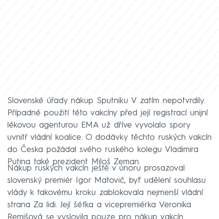
Slovenské úřady nákup Sputniku V zatím nepotvrdily.
Případné použití této vakcíny před její registrací unijní
lékovou agenturou EMA už dříve vyvolalo spory
uvnitř vládní koalice. O dodávky těchto ruských vakcín
do Česka požádal svého ruského kolegu Vladimira
Putina také prezident Miloš Zeman.
Nákup ruských vakcín ještě v únoru prosazoval
slovenský premiér Igor Matovič, byť udělení souhlasu
vlády k takovému kroku zablokovala nejmenší vládní
strana Za lidi. Její šéfka a vicepremiérka Veronika
Remišová se vyslovila pouze pro nákup vakcín