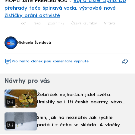
MOHLI JSTE PŘEHLÉDNOUT:
Boj o čisté Lipno. Do
přehrady teče špinavá voda, výstavbě nové
čističky brání aktivisté
Failed to fetch
loď
řeka
podmínky
Český Krumlov
Vltava
Michaela Švejdová
Pro tento článek jsou komentáře vypnuté
Návrhy pro vás
Žebříček nejhorších jídel světa.
Umístily se i tři české pokrmy, vévodí
skandinávská kuchyně
Sníh, jak ho neznáte: Jak rychle
padá i z čeho se skládá. A vločky
nejsou bílé