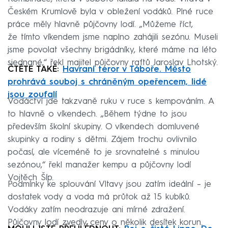
Českém Krumlově byla v obležení vodáků. Plné ruce
práce měly hlavně půjčovny lodí. „Můžeme říct,
že tímto víkendem jsme naplno zahájili sezónu. Museli
jsme povolat všechny brigádníky, které máme na léto
sjednané,“ řekl majitel půjčovny raftů Jaroslav Lhotský.
ČTĚTE TAKÉ:
Havraní teror v Táboře. Město
prohrává souboj s chráněným opeřencem, lidé
jsou zoufalí
Vodáctví jde takzvaně ruku v ruce s kempováním. A
to hlavně o víkendech. „Během týdne to jsou
především školní skupiny. O víkendech domluvené
skupinky a rodiny s dětmi. Zájem trochu ovlivnilo
počasí, ale víceméně to je srovnatelné s minulou
sezónou,“ řekl manažer kempu a půjčovny lodí
Vojtěch Šíp.
Podmínky ke splouvání Vltavy jsou zatím ideální – je
dostatek vody a voda má průtok až 15 kubíků.
Vodáky zatím neodrazuje ani mírné zdražení.
Půjčovny lodí zvedly ceny o několik desítek korun.