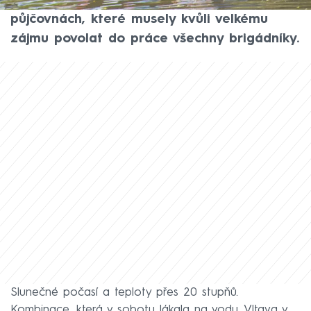
neodrazuje ani mírné zdražení cen v
půjčovnách, které musely kvůli velkému
zájmu povolat do práce všechny brigádníky.
Slunečné počasí a teploty přes 20 stupňů.
Kombinace, která v sobotu lákala na vodu. Vltava v