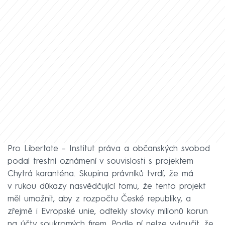
Pro Libertate – Institut práva a občanských svobod
podal trestní oznámení v souvislosti s projektem
Chytrá karanténa. Skupina právníků tvrdí, že má
v rukou důkazy nasvědčující tomu, že tento projekt
měl umožnit, aby z rozpočtu České republiky, a
zřejmě i Evropské unie, odtekly stovky milionů korun
na účty soukromých firem. Podle ní nelze vyloučit, že