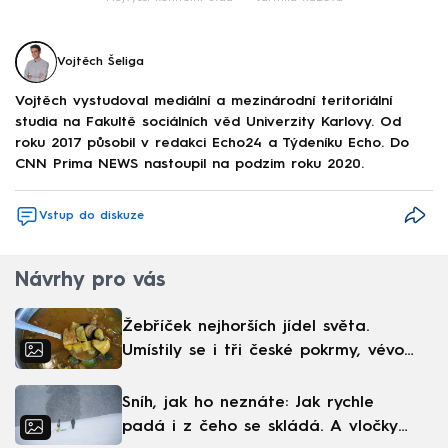
Vojtěch Šeliga
Vojtěch vystudoval mediální a mezinárodní teritoriální
studia na Fakultě sociálních věd Univerzity Karlovy. Od
roku 2017 působil v redakci Echo24 a Týdeníku Echo. Do
CNN Prima NEWS nastoupil na podzim roku 2020.
Vstup do diskuze
Návrhy pro vás
Žebříček nejhorších jídel světa.
Umístily se i tři české pokrmy, vévodí
skandinávská kuchyně
Sníh, jak ho neznáte: Jak rychle
padá i z čeho se skládá. A vločky