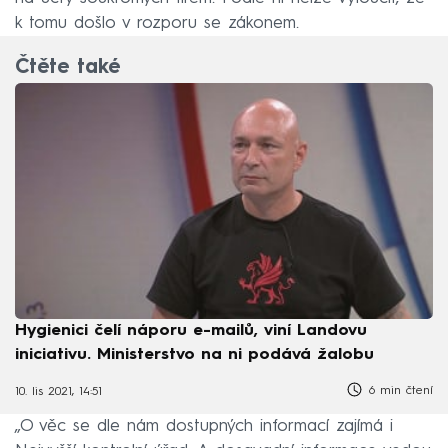
k tomu došlo v rozporu se zákonem.
Čtěte také
Hygienici čelí náporu e-mailů, viní Landovu
iniciativu. Ministerstvo na ni podává žalobu
6 min čtení
10. lis 2021, 14:51
„O věc se dle nám dostupných informací zajímá i