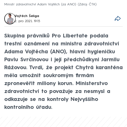
Ministr zdravotnictví Adam Vojtěch (za ANO)
Zdroj: ČTK
Vojtěch Šeliga
2. pro 2021, 19:15
Skupina právníků Pro Libertate podala
trestní oznámení na ministra zdravotnictví
Adama Vojtěcha (ANO), hlavní hygieničku
Pavlu Svrčinovou i její předchůdkyni Jarmilu
Rážovou. Tvrdí, že projekt Chytrá karanténa
měla umožnit soukromým firmám
zpronevěřit miliony korun. Ministerstvo
zdravotnictví to považuje za nesmysl a
odkazuje se na kontroly Nejvyššího
kontrolního úřadu.