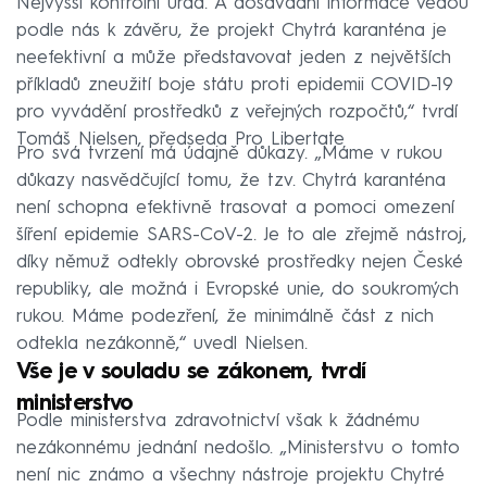
Nejvyšší kontrolní úřad. A dosavadní informace vedou
podle nás k závěru, že projekt Chytrá karanténa je
neefektivní a může představovat jeden z největších
příkladů zneužití boje státu proti epidemii COVID-19
pro vyvádění prostředků z veřejných rozpočtů,“ tvrdí
Tomáš Nielsen, předseda Pro Libertate
Pro svá tvrzení má údajně důkazy. „Máme v rukou
důkazy nasvědčující tomu, že tzv. Chytrá karanténa
není schopna efektivně trasovat a pomoci omezení
šíření epidemie SARS-CoV-2. Je to ale zřejmě nástroj,
díky němuž odtekly obrovské prostředky nejen České
republiky, ale možná i Evropské unie, do soukromých
rukou. Máme podezření, že minimálně část z nich
odtekla nezákonně,“ uvedl Nielsen.
Vše je v souladu se zákonem, tvrdí
ministerstvo
Podle ministerstva zdravotnictví však k žádnému
nezákonnému jednání nedošlo. „Ministerstvu o tomto
není nic známo a všechny nástroje projektu Chytré