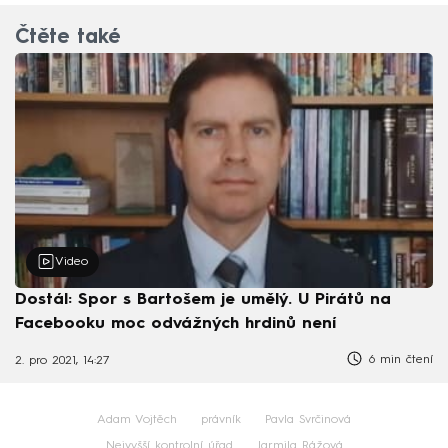
Čtěte také
Video
Dostál: Spor s Bartošem je umělý. U Pirátů na
Facebooku moc odvážných hrdinů není
6 min čtení
2. pro 2021, 14:27
Adam Vojtěch
právník
Pavla Svrčinová
Nejvyšší kontrolní úřad
Jarmila Rážová