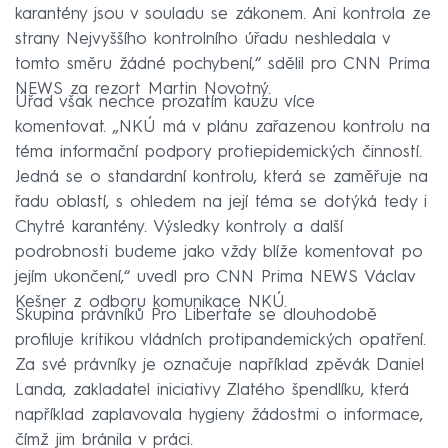
karantény jsou v souladu se zákonem. Ani kontrola ze
strany Nejvyššího kontrolního úřadu neshledala v
tomto směru žádné pochybení,“ sdělil pro CNN Prima
NEWS za rezort Martin Novotný.
Úřad však nechce prozatím kauzu více
komentovat. „NKÚ má v plánu zařazenou kontrolu na
téma informační podpory protiepidemických činností.
Jedná se o standardní kontrolu, která se zaměřuje na
řadu oblastí, s ohledem na její téma se dotýká tedy i
Chytré karantény. Výsledky kontroly a další
podrobnosti budeme jako vždy blíže komentovat po
jejím ukončení,“ uvedl pro CNN Prima NEWS Václav
Kešner z odboru komunikace NKÚ.
Skupina právníků Pro Libertate se dlouhodobě
profiluje kritikou vládních protipandemických opatření.
Za své právníky je označuje například zpěvák Daniel
Landa, zakladatel iniciativy Zlatého špendlíku, která
například zaplavovala hygieny žádostmi o informace,
čímž jim bránila v práci.