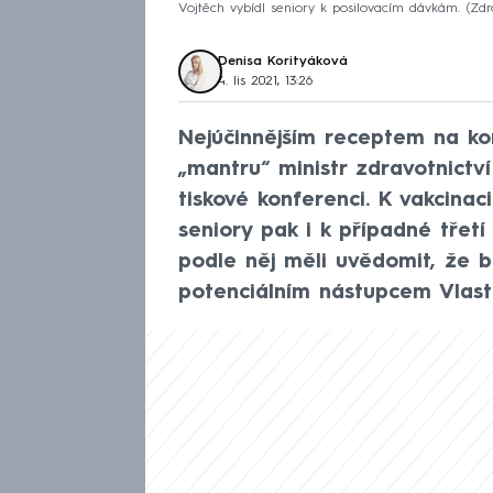
Vojtěch vybídl seniory k posilovacím dávkám.
Zdr
Denisa Korityáková
4. lis 2021, 13:26
Nejúčinnějším receptem na kor
„mantru“ ministr zdravotnictv
tiskové konferenci. K vakcina
seniory pak i k případné třetí
podle něj měli uvědomit, že bo
potenciálním nástupcem Vlast