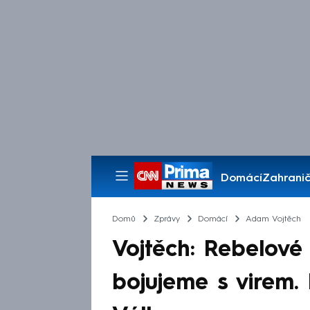
Domácí
Zahranič
Pořady
Domů
Zprávy
Domácí
Adam Vojtěch
Vojtěch: Rebelové 
bojujeme s virem