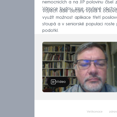
nemocnicích a na JIP polovinu čísel 
Vánoce budou zase zavřené obcho
Vojtěch dále občany vybídl k očková
využít možnost aplikace třetí posilo
stoupá a v seniorské populaci roste
podotkl.
Video
Velikonoce
zdrav