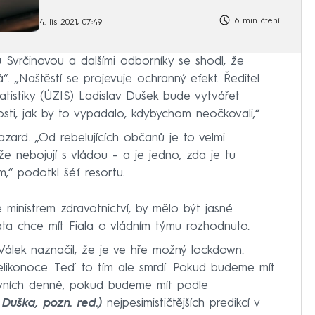
6 min čtení
4. lis 2021, 07:49
 Svrčinovou a dalšími odborníky se shodl, že
. „Naštěstí se projevuje ochranný efekt. Ředitel
atistiky (ÚZIS) Ladislav Dušek bude vytvářet
osti, jak by to vypadalo, kdybychom neočkovali,“
zard. „Od rebelujících občanů je to velmi
e nebojují s vládou – a je jedno, zda je tu
,“ podotkl šéf resortu.
 ministrem zdravotnictví, by mělo být jasné
ata chce mít Fiala o vládním týmu rozhodnuto.
álek naznačil, že je ve hře možný lockdown.
 Velikonoce. Teď to tím ale smrdí. Pokud budeme mít
tivních denně, pokud budeme mít podle
 Duška, pozn. red.)
nejpesimističtějších predikcí v