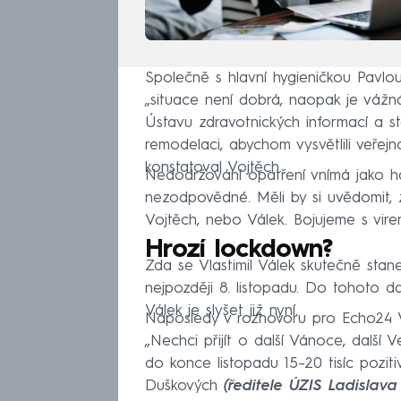
Společně s hlavní hygieničkou Pavlou
„situace není dobrá, naopak je vážná“
Ústavu zdravotnických informací a st
remodelaci, abychom vysvětlili veřejn
konstatoval Vojtěch.
Nedodržování opatření vnímá jako ha
nezodpovědné. Měli by si uvědomit, ž
Vojtěch, nebo Válek. Bojujeme s virem
Hrozí lockdown?
Zda se Vlastimil Válek skutečně stane
nejpozději 8. listopadu. Do tohoto d
Válek je slyšet již nyní.
Naposledy v rozhovoru pro Echo24 V
„Nechci přijít o další Vánoce, další
do konce listopadu 15–20 tisíc pozi
Duškových
(ředitele ÚZIS Ladislava