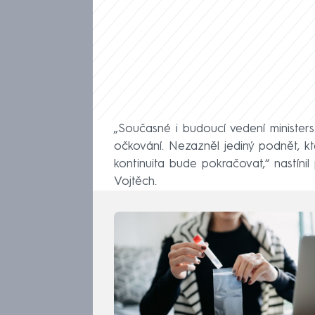
„Současné i budoucí vedení ministe
očkování. Nezazněl jediný podnět, k
kontinuita bude pokračovat,“ nastíni
Vojtěch.