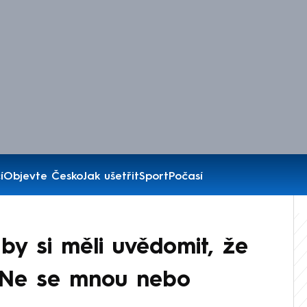
í
Objevte Česko
Jak ušetřit
Sport
Počasí
by si měli uvědomit, že
. Ne se mnou nebo