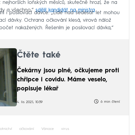
z nejhorších loňských měsíců, skutečně hrozí, že na
dy a všechno,“
sdělil kandidát na ministra
.
ní i posilovací dávce. „Lidé nad šedesát let mohou
vací dávky. Ochrana očkování klesá, virová nálož
 počet nakažených. Řešením je posilovací dávka,“
Čtěte také
Čekárny jsou plné, očkujeme proti
chřipce i covidu. Máme veselo,
popisuje lékař
6 min čtení
4. lis 2021, 10:39
otnictví
očkování
Vánoce
virus