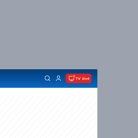
TV živě