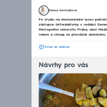
Denisa Korityáková
Po studiu na ekonomickém lyceu pokračov
zástupce šéfredaktorky v redakci Genera
Metropolitní univerzitu Praha, obor Med
rokem a věnuje se převážně domácímu děn
Vstup do diskuze
Návrhy pro vás