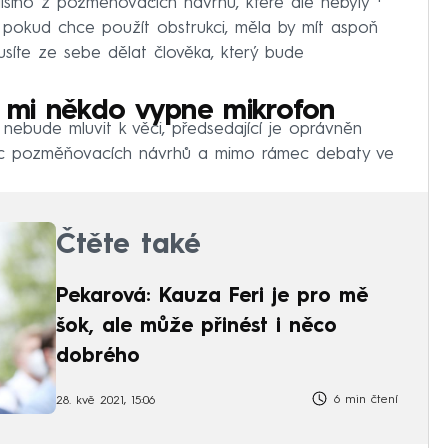
lšího z pozměňovacích návrhů, které ale nebyly
e pokud chce použít obstrukci, měla by mít aspoň
síte ze sebe dělat člověka, který bude
ž mi někdo vypne mikrofon
 nebude mluvit k věci, předsedající je oprávněn
ec pozměňovacích návrhů a mimo rámec debaty ve
Čtěte také
Pekarová: Kauza Feri je pro mě
šok, ale může přinést i něco
dobrého
6 min čtení
28. kvě 2021, 15:06