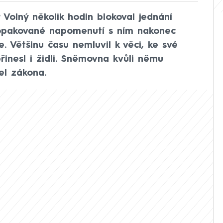
Volný několik hodin blokoval jednání
 opakované napomenutí s ním nakonec
e. Většinu času nemluvil k věci, ke své
inesl i židli. Sněmovna kvůli němu
el zákona.