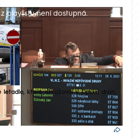
 playlistu není dostupná.
V
é letadlo, které ohrožoval v Lipsku dron,
Přilá
polit