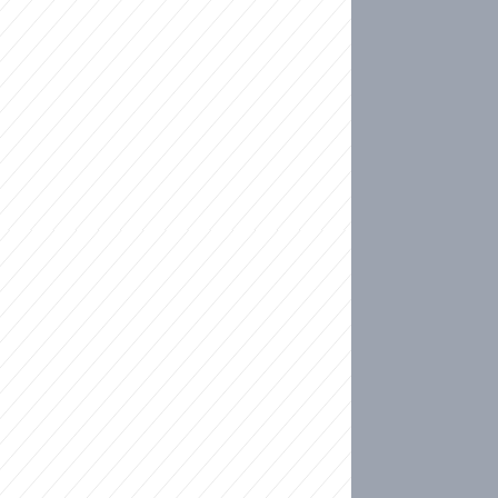
ideo
kat migranty do Česka? Sami by odešli, tvrdí exp
ické sebevraždě