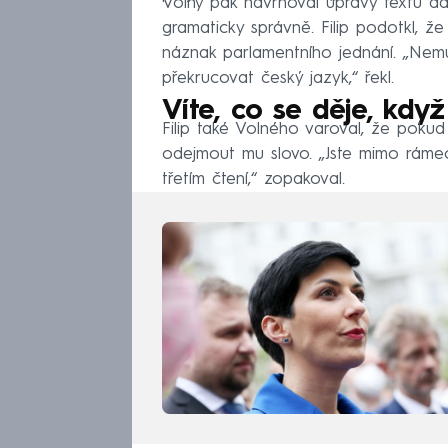
Volný pak navrhoval úpravy textu da
gramaticky správně. Filip podotkl, ž
náznak parlamentního jednání. „Nemu
překrucovat český jazyk,“ řekl.
Víte, co se děje, kdy
Filip také Volného varoval, že pokud
odejmout mu slovo. „Jste mimo rám
třetím čtení,“ zopakoval.