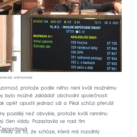
slanecká sněmovna
pozornost, protože podle něho není kvůli možnému
 aby bylo možné zakládat obchodní společnosti
 opět opustil jednací sál a Pikal schůzi přerušil
ny později než obvykle, protože kvůli rannímu
ý člen vlády. Pozastavila se nad tím
Černochová.
vlády za to, že schůze, která má rozsáhlý