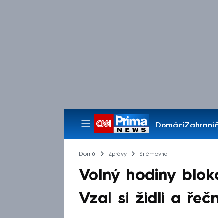
Domácí
Zahranič
Pořady
Domů
Zprávy
Sněmovna
Volný hodiny blok
Vzal si židli a řeč