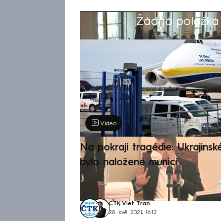
Žádná položka z
Výběr redakce
Video
Na pokraji tragédie: Ukrajinsk
bylo naložené municí
ČTK
,
Viet Tran
28. kvě 2021, 16:12