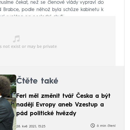
musíme čekat, než se členové vlády vypraví do
d Brabce, podle něhož byla schůze kabinetu k
cí svolána na poslední chvíli.
Čtěte také
Feri měl změnit tvář Česka a být
nadějí Evropy aneb Vzestup a
pád politické hvězdy
6 min čtení
28. kvě 2021, 15:25