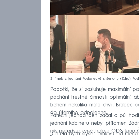
Snímek z jednání Poslanecké sněmony
Zdroj: Po
Podotkl, že si zasluhuje maximální 
páchání trestné činnosti optimální,
během několika mála chvil. Brabec pak
do úterního odpoledne.
Páteční jednací den začal o půl hodi
jednání kabinetu nebyl přítomen žádn
místopředsedkyně frakce ODS Jana 
„Chtěla bych slyšet omluvu od člena 