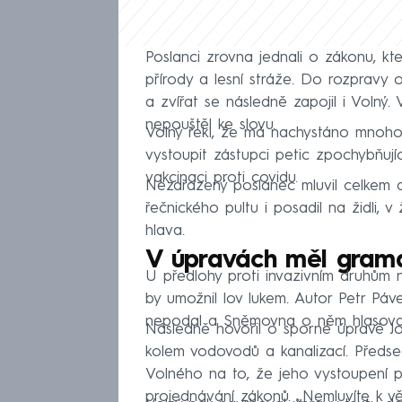
Poslanci zrovna jednali o zákonu, kt
přírody a lesní stráže. Do rozpravy o
a zvířat se následně zapojil i Volný.
nepouštěl ke slovu.
Volný řekl, že má nachystáno mnoho
vystoupit zástupci petic zpochybňující
vakcinaci proti covidu.
Nezařazený poslanec mluvil celkem as
řečnického pultu i posadil na židli, 
hlava.
V úpravách měl grama
U předlohy proti invazivním druhům 
by umožnil lov lukem. Autor Petr Pá
nepodal a Sněmovna o něm hlasova
Následně hovořil o sporné úpravě J
kolem vodovodů a kanalizací. Předsed
Volného na to, že jeho vystoupení 
projednávání zákonů. „Nemluvíte k věci