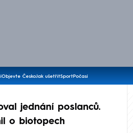
í
Objevte Česko
Jak ušetřit
Sport
Počasí
oval jednání poslanců.
nil o biotopech