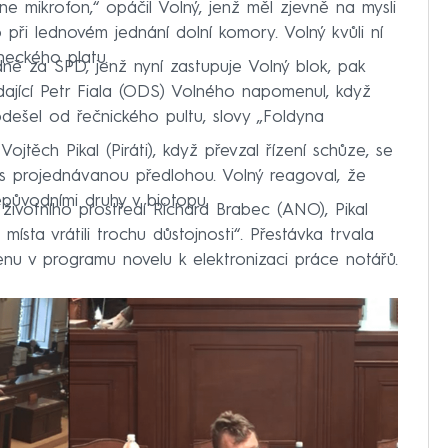
ne mikrofon,“ opáčil Volný, jenž měl zjevně na mysli
 při lednovém jednání dolní komory. Volný kvůli ní
neckého platu.
ě za SPD, jenž nyní zastupuje Volný blok, pak
dající Petr Fiala (ODS) Volného napomenul, když
dešel od řečnického pultu, slovy „Foldyna
ojtěch Pikal (Piráti), když převzal řízení schůze, se
í s projednávanou předlohou. Volný reagoval, že
epůvodními druhy v biotopu.
 životního prostředí Richard Brabec (ANO), Pikal
ísta vrátili trochu důstojnosti“. Přestávka trvala
u v programu novelu k elektronizaci práce notářů.