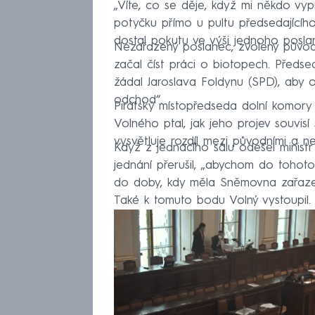
„Víte, co se děje, když mi někdo vyp
potyčku přímo u pultu předsedajícího
dostal pokutu ve výši jednoho posla
Nezařazený poslanec, zvolený původn
začal číst práci o biotopech. Předse
žádal Jaroslava Foldynu (SPD), aby o
odchod“.
Pirátský místopředseda dolní komory V
Volného ptal, jak jeho projev souvis
vysvětluje rozdíl mezi původními a n
Když z jednacího sálu odešel ministr
jednání přerušil, „abychom do tohoto m
do doby, kdy měla Sněmovna zařazen
Také k tomuto bodu Volný vystoupil.