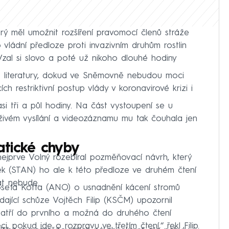
erý měl umožnit rozšíření pravomocí členů stráže
 vládní předloze proti invazivním druhům rostlin
 Vzal si slovo a poté už nikoho dlouhé hodiny
 literatury, dokud ve Sněmovně nebudou moci
ch restriktivní postup vlády v koronavirové krizi i
i tři a půl hodiny. Na část vystoupení se u
v živém vysílání a videozáznamu mu tak čouhala jen
tické chyby
nejprve Volný rozebíral pozměňovací návrh, který
vek (STAN) ho ale k této předloze ve druhém čtení
t nebude.
osefa Kotta (ANO) o usnadnění kácení stromů
ající schůze Vojtěch Filip (KSČM) upozornil
patří do prvního a možná do druhého čtení
, pokud jde o rozpravu ve třetím čtení,“ řekl Filip.