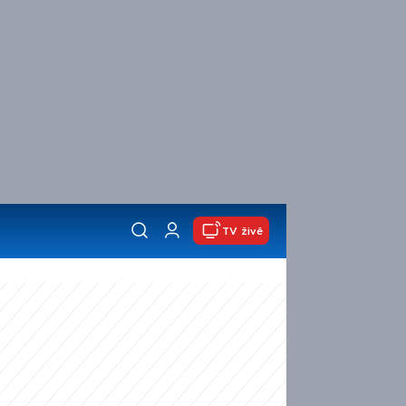
TV živě