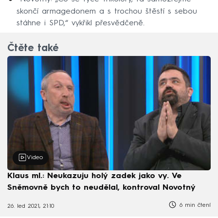
skončí armagedonem a s trochou štěstí s sebou
stáhne i SPD,“ vykřikl přesvědčeně.
Čtěte také
Video
Klaus ml.: Neukazuju holý zadek jako vy. Ve
Sněmovně bych to neudělal, kontroval Novotný
6 min čtení
26. led 2021, 21:10