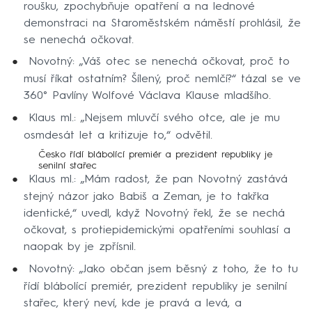
roušku, zpochybňuje opatření a na lednové
demonstraci na Staroměstském náměstí prohlásil, že
se nenechá očkovat.
Novotný: „Váš otec se nenechá očkovat, proč to
musí říkat ostatním? Šílený, proč nemlčí?“ tázal se ve
360° Pavlíny Wolfové Václava Klause mladšího.
Klaus ml.: „Nejsem mluvčí svého otce, ale je mu
osmdesát let a kritizuje to,“ odvětil.
Česko řídí blábolící premiér a prezident republiky je
senilní stařec
Klaus ml.: „Mám radost, že pan Novotný zastává
stejný názor jako Babiš a Zeman, je to takřka
identické,“ uvedl, když Novotný řekl, že se nechá
očkovat, s protiepidemickými opatřeními souhlasí a
naopak by je zpřísnil.
Novotný: „Jako občan jsem běsný z toho, že to tu
řídí blábolící premiér, prezident republiky je senilní
stařec, který neví, kde je pravá a levá, a