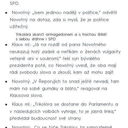
SPD.
Novotný: „Jsem jedinou nadějí v politice,“ odvětil
Novotný na dotaz, zda si myslí, že je politice
užitečný.
Trikolóra skončí armagedonem a s trochou štěstí
s sebou stáhne i SPD
Klaus ml.: „Já na rozdíl od pana Novotného
neukazuji holý zadek a neříkám o ženách vulgarity
veřejně ani v soukromí,“ řekl syn bývalého
prezidenta poté, co Novotný uvedl, že oba mají
rádi svobodu slova a zkouší, kam až mohu zajít.
Novotný: „V Řeporyjích to snad ještě nevadí, tam
mám na sobě gumáky a bláto,“ reagoval na
Klausova slova.
Klaus ml.: „Trikolóra se dostane do Parlamentu a
v následujících volbách vyhraje, to je jasná linka,“
předvídal budoucnost své strany.
Novotný: „Co se týče Trikolóry, ta samozřejmě