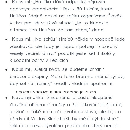
Klaus ml.: „Hnilička dává odpustky nějakým
podivným organizacím,“ řekl k 50 tisícům, které
Hnilička údajně poslal na sbírku organizace Člověk
v tísni pro lidi v tíživé situaci. „Je to hlupák a
pitomec ten Hnilička, že tam chodí,“ dodal.
Klaus ml.: „Na schůzi strejců někde v hospodě jede
zásahovka, ale tady je naproti policejní služebny
veselý večírek a nic,“ podotkl ještě šéf Trikolóry
k sobotní party v Teplicích.
Klaus ml.: „Čekal bych, že budeme chránit
ohrožené skupiny. Místo toho bráníme mému synovi,
aby šel na trénink,“ uvedl k vládním opatřením.
Chování Václava Klause staršího je zločin
Novotný: „Říkat zničenému a často hloupému
člověku, ať nenosí roušky a že očkování je špatně,
je zločin. Také mám rád svobodu slova, ale to, co
předvádí Václav Klus starší, by mělo být trestné,“
řekl na adresu bývalého prezidenta, který nenosí