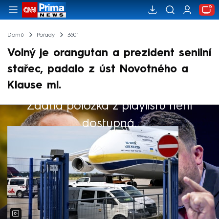
Domů
Pořady
360°
Volný je orangutan a prezident senilní
stařec, padalo z úst Novotného a
Klause ml.
Žádná položka z playlistu není
Výběr redakce
dostupná.