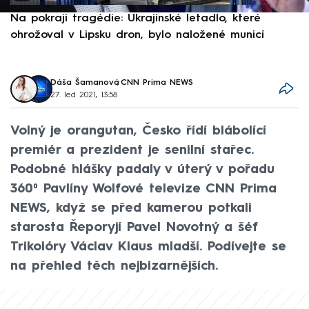
Na pokraji tragédie: Ukrajinské letadlo, které
P
ohrožoval v Lipsku dron, bylo naložené municí
e
Dáša Šamanová
,
CNN Prima NEWS
27. led 2021, 13:58
Volný je orangutan, Česko řídí blábolící
premiér a prezident je senilní stařec.
Podobné hlášky padaly v úterý v pořadu
360⁰ Pavlíny Wolfové televize CNN Prima
NEWS, když se před kamerou potkali
starosta Řeporyjí Pavel Novotný a šéf
Trikolóry Václav Klaus mladší. Podívejte se
na přehled těch nejbizarnějších.