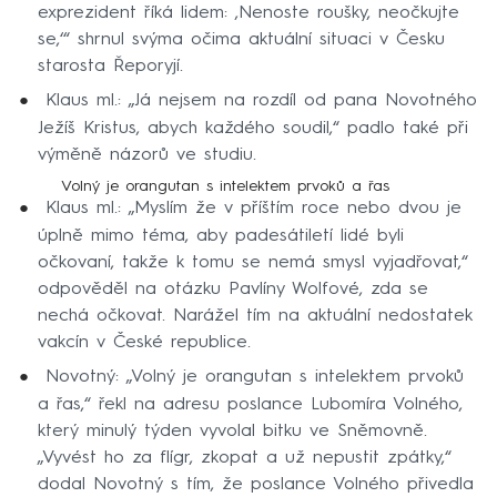
exprezident říká lidem: ‚Nenoste roušky, neočkujte
se,‘“ shrnul svýma očima aktuální situaci v Česku
starosta Řeporyjí.
Klaus ml.: „Já nejsem na rozdíl od pana Novotného
Ježíš Kristus, abych každého soudil,“ padlo také při
výměně názorů ve studiu.
Volný je orangutan s intelektem prvoků a řas
Klaus ml.: „Myslím že v příštím roce nebo dvou je
úplně mimo téma, aby padesátiletí lidé byli
očkovaní, takže k tomu se nemá smysl vyjadřovat,“
odpověděl na otázku Pavlíny Wolfové, zda se
nechá očkovat. Narážel tím na aktuální nedostatek
vakcín v České republice.
Novotný: „Volný je orangutan s intelektem prvoků
a řas,“ řekl na adresu poslance Lubomíra Volného,
který minulý týden vyvolal bitku ve Sněmovně.
„Vyvést ho za flígr, zkopat a už nepustit zpátky,“
dodal Novotný s tím, že poslance Volného přivedla