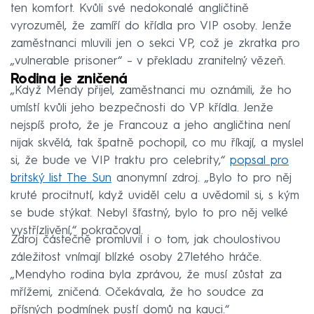
ten komfort. Kvůli své nedokonalé angličtině
vyrozuměl, že zamíří do křídla pro VIP osoby. Jenže
zaměstnanci mluvili jen o sekci VP, což je zkratka pro
„vulnerable prisoner“ – v překladu zranitelný vězeň.
Rodina je zničená
„Když Mendy přijel, zaměstnanci mu oznámili, že ho
umístí kvůli jeho bezpečnosti do VP křídla. Jenže
nejspíš proto, že je Francouz a jeho angličtina není
nijak skvělá, tak špatně pochopil, co mu říkají, a myslel
si, že bude ve VIP traktu pro celebrity,“
popsal pro
britský list The Sun
anonymní zdroj. „Bylo to pro něj
kruté procitnutí, když uviděl celu a uvědomil si, s kým
se bude stýkat. Nebyl šťastný, bylo to pro něj velké
vystřízlivění,“ pokračoval.
Zdroj částečně promluvil i o tom, jak choulostivou
záležitost vnímají blízké osoby 27letého hráče.
„Mendyho rodina byla zprávou, že musí zůstat za
mřížemi, zničená. Očekávala, že ho soudce za
přísných podmínek pustí domů na kauci.“