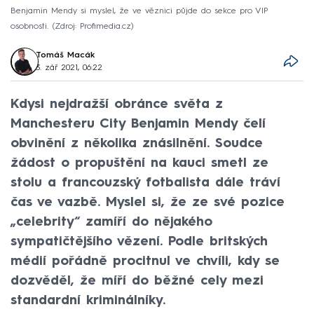
Benjamin Mendy si myslel, že ve věznici půjde do sekce pro VIP
osobnosti.
Zdroj: Profimedia.cz
Tomáš Macák
3. zář 2021, 06:22
Kdysi nejdražší obránce světa z
Manchesteru City Benjamin Mendy čelí
obvinění z několika znásilnění. Soudce
žádost o propuštění na kauci smetl ze
stolu a francouzský fotbalista dále tráví
čas ve vazbě. Myslel si, že ze své pozice
„celebrity“ zamíří do nějakého
sympatičtějšího vězení. Podle britských
médií pořádně procitnul ve chvíli, kdy se
dozvěděl, že míří do běžné cely mezi
standardní kriminálníky.