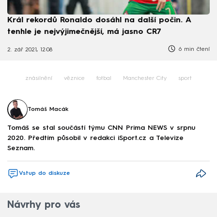
Král rekordů Ronaldo dosáhl na další počin. A
tenhle je nejvýjimečnější, má jasno CR7
6 min čtení
2. zář 2021, 12:08
znásilnění
věznice
fotbal
Manchester City
sport
Tomáš Macák
Tomáš se stal součástí týmu CNN Prima NEWS v srpnu
2020. Předtím působil v redakci iSport.cz a Televize
Seznam.
Vstup do diskuze
Návrhy pro vás