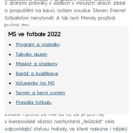
S drahými právníky v zádech v minulých dnech žádal
o propuštění na kauci, ovšem soudce Steven Everret
fotbalistovi nevyhověl. A tak nyní Mendy prožívá
krušné dny.
MS ve fotbale 2022
Program a výsledky
Tabulky skupin
Maskot a stadiony
Baráž a kvalifikace
Vstupenky na MS
Termín a herní systém
Pravidla fotbalu
Zvláště i proto, že měl za to, že je pro něj
v liverpoolské věznici nachystaná „fešácká“ cela
odpovídající statusu hvězdy, ve které nalezne i nějaký