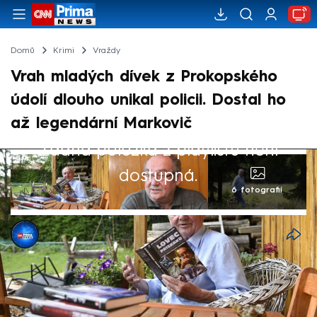
Domů
Krimi
Vraždy
Vrah mladých dívek z Prokopského
údolí dlouho unikal policii. Dostal ho
až legendární Markovič
Žádná položka z playlistu není
dostupná.
6 fotografií
CNN Prima NEWS
8. kvě 2026, 06:12
Prokopské údolí. Pražský přírodní unikát,
místo výletů, koupaliště, skautských výprav