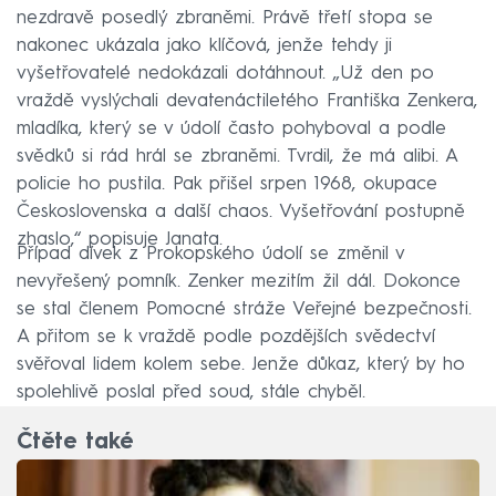
nezdravě posedlý zbraněmi. Právě třetí stopa se
nakonec ukázala jako klíčová, jenže tehdy ji
vyšetřovatelé nedokázali dotáhnout. „Už den po
vraždě vyslýchali devatenáctiletého Františka Zenkera,
mladíka, který se v údolí často pohyboval a podle
svědků si rád hrál se zbraněmi. Tvrdil, že má alibi. A
policie ho pustila. Pak přišel srpen 1968, okupace
Československa a další chaos. Vyšetřování postupně
zhaslo,“ popisuje Janata.
Případ dívek z Prokopského údolí se změnil v
nevyřešený pomník. Zenker mezitím žil dál. Dokonce
se stal členem Pomocné stráže Veřejné bezpečnosti.
A přitom se k vraždě podle pozdějších svědectví
svěřoval lidem kolem sebe. Jenže důkaz, který by ho
spolehlivě poslal před soud, stále chyběl.
Čtěte také