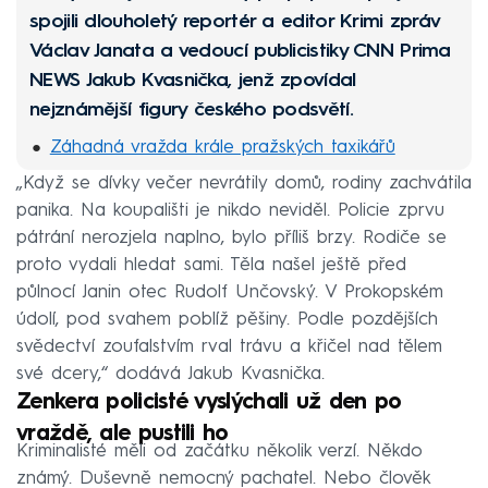
spojili dlouholetý reportér a editor Krimi zpráv
Václav Janata a vedoucí publicistiky CNN Prima
NEWS Jakub Kvasnička, jenž zpovídal
nejznámější figury českého podsvětí.
Záhadná vražda krále pražských taxikářů
„Když se dívky večer nevrátily domů, rodiny zachvátila
Pětiletý Honzík věřil mámě ze všech nejvíc,
panika. Na koupališti je nikdo neviděl. Policie zprvu
zavraždila ho
pátrání nerozjela naplno, bylo příliš brzy. Rodiče se
Václav otrávil exmanželce vodku, sváděl to na
proto vydali hledat sami. Těla našel ještě před
metanol
půlnocí Janin otec Rudolf Unčovský. V Prokopském
Střelba v Protivíně: Dva policisté zemřeli, vraždil
údolí, pod svahem poblíž pěšiny. Podle pozdějších
manžel
svědectví zoufalstvím rval trávu a křičel nad tělem
své dcery,“ dodává Jakub Kvasnička.
Boxer Banongo šokoval Brno, upálil muže
Zenkera policisté vyslýchali už den po
zaživa v autě
vraždě, ale pustili ho
Kriminalisté měli od začátku několik verzí. Někdo
známý. Duševně nemocný pachatel. Nebo člověk