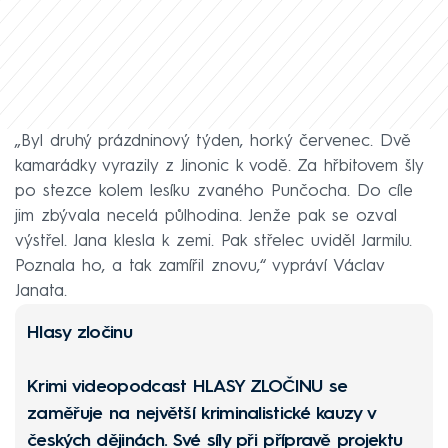
„Byl druhý prázdninový týden, horký červenec. Dvě
kamarádky vyrazily z Jinonic k vodě. Za hřbitovem šly
po stezce kolem lesíku zvaného Punčocha. Do cíle
jim zbývala necelá půlhodina. Jenže pak se ozval
výstřel. Jana klesla k zemi. Pak střelec uviděl Jarmilu.
Poznala ho, a tak zamířil znovu,“ vypráví Václav
Janata.
Hlasy zločinu
Krimi videopodcast
HLASY ZLOČINU
se
zaměřuje na největší kriminalistické kauzy v
českých dějinách. Své síly při přípravě projektu