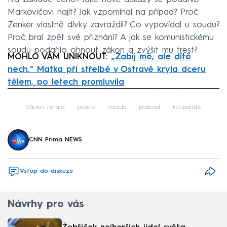
Markovičovi najít? Jak vzpomínal na případ? Proč
Zenker vlastně dívky zavraždil? Co vypovídal u soudu?
Proč bral zpět své přiznání? A jak se komunistickému
soudu podařilo ohnout zákon a zvýšit mu trest?
MOHLO VÁM UNIKNOUT:
„Zabij mě, ale dítě
nech.“ Matka při střelbě v Ostravě kryla dceru
tělem, po letech promluvila
Failed to fetch
Václav Janata
policie
vražda
podcast
koupaliště
CNN Prima NEWS
Vstup do diskuze
Návrhy pro vás