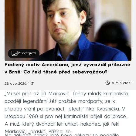
15
fotografií
Podivný motiv Američana, jenž vyvraždil příbuzné
v Brně: Co řekl těsně před sebevraždou?
6 min čtení
29. dub 2026, 11:31
„Musel přijít až Jiří Markovič. Tehdy mladý kriminalista,
později legendární šéf pražské mordparty, se k
případu vrátil po dvanácti letech,“ říká Kvasnička. V
listopadu 1980 si pro něj kriminalisté přijeli do práce.
A muž, který dvanáct let unikal, nakonec, jak řekl
Markovič, „praskl“. Přiznal se.
Na základě čeho? Jaké nové důkazy se podařilo