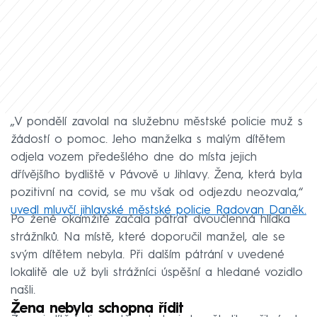
„V pondělí zavolal na služebnu městské policie muž s
žádostí o pomoc. Jeho manželka s malým dítětem
odjela vozem předešlého dne do místa jejich
dřívějšího bydliště v Pávově u Jihlavy. Žena, která byla
pozitivní na covid, se mu však od odjezdu neozvala,“
uvedl mluvčí jihlavské městské policie Radovan Daněk.
Po ženě okamžitě začala pátrat dvoučlenná hlídka
strážníků. Na místě, které doporučil manžel, ale se
svým dítětem nebyla. Při dalším pátrání v uvedené
lokalitě ale už byli strážníci úspěšní a hledané vozidlo
našli.
Žena nebyla schopna řídit