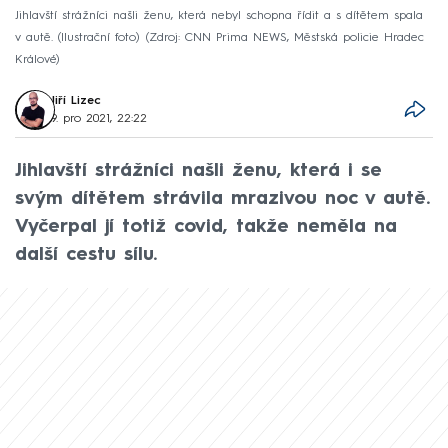
Jihlavští strážníci našli ženu, která nebyl schopna řídit a s dítětem spala
v autě. (Ilustrační foto)
Zdroj: CNN Prima NEWS, Městská policie Hradec
Králové
Jiří Lizec
9. pro 2021, 22:22
Jihlavští strážníci našli ženu, která i se
svým dítětem strávila mrazivou noc v autě.
Vyčerpal jí totiž covid, takže neměla na
další cestu sílu.