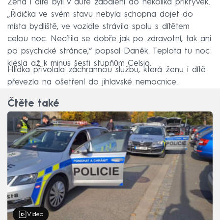
Žena i dítě byli v autě zabaleni do několika přikrývek.
„Řidička ve svém stavu nebyla schopna dojet do
místa bydliště, ve vozidle strávila spolu s dítětem
celou noc. Necítila se dobře jak po zdravotní, tak ani
po psychické stránce,“ popsal Daněk. Teplota tu noc
klesla až k minus šesti stupňům Celsia.
Hlídka přivolala záchrannou službu, která ženu i dítě
převezla na ošetření do jihlavské nemocnice.
Čtěte také
Video