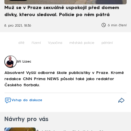
Muž se v Praze sexuálně uspokojil před domem
dívky, kterou sledoval. Policie po něm pátrá
6 min čtení
8. pro 2021, 18:36
dítě
řízení
Vysočina
městská policie
pátrání
Jiří Lizec
Absolvent Vyšší odborné škole publicistiky v Praze. Kromě
redakce CNN Prima NEWS působí také jako redaktor
Českého florbalu.
Vstup do diskuze
Návrhy pro vás