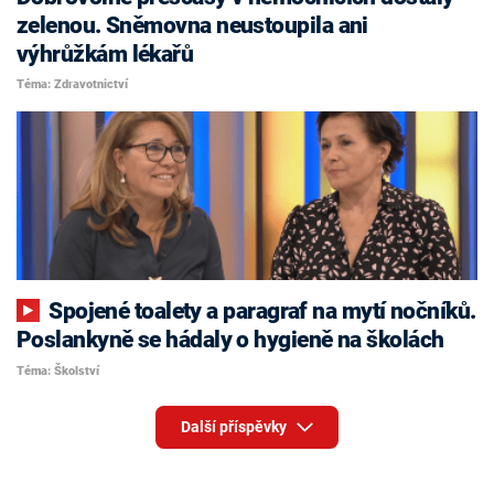
zelenou. Sněmovna neustoupila ani
výhrůžkám lékařů
Téma: Zdravotnictví
Spojené toalety a paragraf na mytí nočníků.
Poslankyně se hádaly o hygieně na školách
Téma: Školství
Další příspěvky