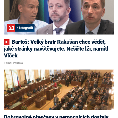
7 fotografií
Bartoš: Velký bratr Rakušan chce vědět,
jaké stránky navštěvujete. Nešiřte lži, namítl
Vlček
Téma: Politika
Dobrovolné přesčasy v nemocnicích dostaly