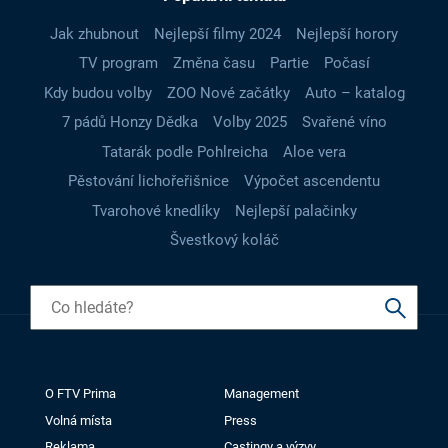
Jak zhubnout
Nejlepší filmy 2024
Nejlepší horory
TV program
Změna času
Partie
Počasí
Kdy budou volby
ZOO Nové začátky
Auto – katalog
7 pádů Honzy Dědka
Volby 2025
Svařené víno
Tatarák podle Pohlreicha
Aloe vera
Pěstování lichořeřišnice
Výpočet ascendentu
Tvarohové knedlíky
Nejlepší palačinky
Švestkový koláč
O FTV Prima
Management
Volná místa
Press
Reklama
Castingy a výzvy