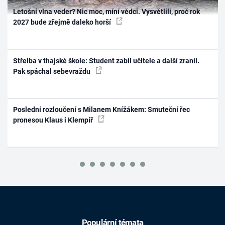
Letošní vlna veder? Nic moc, míní vědci. Vysvětlili, proč rok
2027 bude zřejmě daleko horší
Střelba v thajské škole: Student zabil učitele a další zranil.
Pak spáchal sebevraždu
Poslední rozloučení s Milanem Knížákem: Smuteční řec
pronesou Klaus i Klempíř
Populární témata