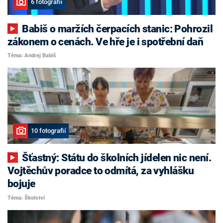
6 fotografií
Babiš o maržích čerpacích stanic: Pohrozil
zákonem o cenách. Ve hře je i spotřební daň
Téma: Andrej Babiš
10 fotografií
Šťastný: Státu do školních jídelen nic není.
Vojtěchův poradce to odmítá, za vyhlášku
bojuje
Téma: Školství