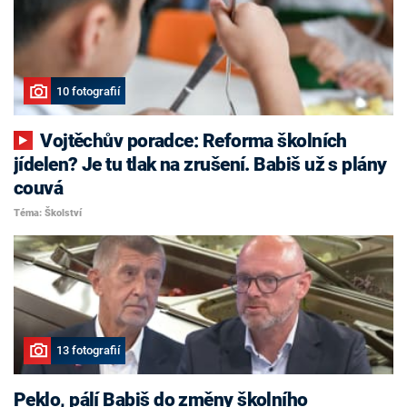
10 fotografií
Vojtěchův poradce: Reforma školních
jídelen? Je tu tlak na zrušení. Babiš už s plány
couvá
Téma: Školství
13 fotografií
Peklo, pálí Babiš do změny školního