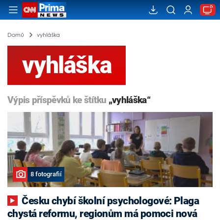
Domů
vyhláška
vyhláška
Výpis příspěvků ke štítku
„vyhláška“
8 fotografií
Česku chybí školní psychologové: Plaga
chystá reformu, regionům má pomoci nová