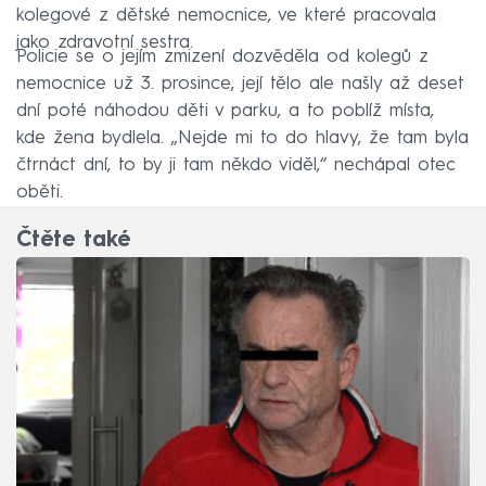
kolegové z dětské nemocnice, ve které pracovala
jako zdravotní sestra.
Policie se o jejím zmizení dozvěděla od kolegů z
nemocnice už 3. prosince, její tělo ale našly až deset
dní poté náhodou děti v parku, a to poblíž místa,
kde žena bydlela. „Nejde mi to do hlavy, že tam byla
čtrnáct dní, to by ji tam někdo viděl,“ nechápal otec
oběti.
Čtěte také