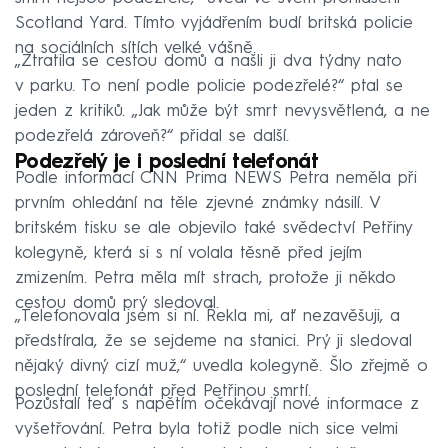
Scotland Yard. Tímto vyjádřením budí britská policie
na sociálních sítích velké vášně.
„Ztratila se cestou domů a našli ji dva týdny nato
v parku. To není podle policie podezřelé?“ ptal se
jeden z kritiků. „Jak může být smrt nevysvětlená, a ne
podezřelá zároveň?“ přidal se další.
Podezřelý je i poslední telefonát
Podle informací CNN Prima NEWS Petra neměla při
prvním ohledání na těle zjevné známky násilí. V
britském tisku se ale objevilo také svědectví Petřiny
kolegyně, která si s ní volala těsně před jejím
zmizením. Petra měla mít strach, protože ji někdo
cestou domů prý sledoval.
„Telefonovala jsem si ní. Řekla mi, ať nezavěšuji, a
předstírala, že se sejdeme na stanici. Prý ji sledoval
nějaký divný cizí muž,“ uvedla kolegyně. Šlo zřejmě o
poslední telefonát před Petřinou smrtí.
Pozůstalí teď s napětím očekávají nové informace z
vyšetřování. Petra byla totiž podle nich sice velmi