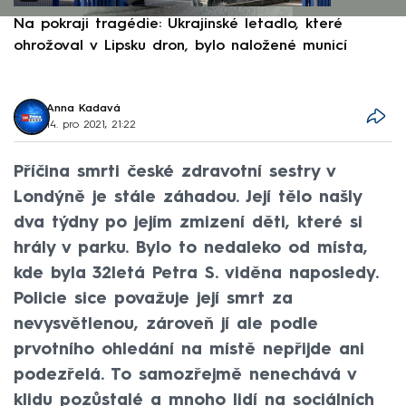
Na pokraji tragédie: Ukrajinské letadlo, které
P
ohrožoval v Lipsku dron, bylo naložené municí
e
Anna Kadavá
14. pro 2021, 21:22
Příčina smrti české zdravotní sestry v
Londýně je stále záhadou. Její tělo našly
dva týdny po jejím zmizení děti, které si
hrály v parku. Bylo to nedaleko od místa,
kde byla 32letá Petra S. viděna naposledy.
Policie sice považuje její smrt za
nevysvětlenou, zároveň jí ale podle
prvotního ohledání na místě nepřijde ani
podezřelá. To samozřejmě nenechává v
klidu pozůstalé a mnoho lidí na sociálních