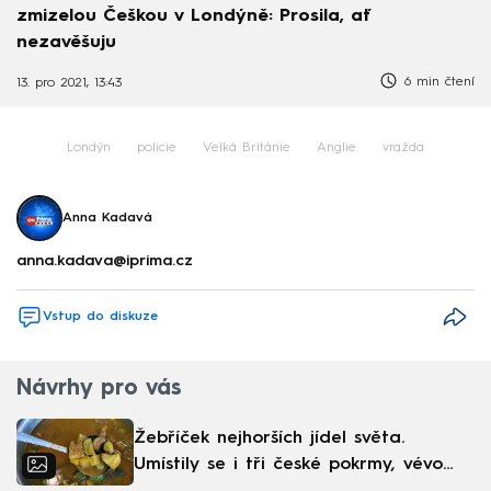
zmizelou Češkou v Londýně: Prosila, ať
nezavěšuju
6 min čtení
13. pro 2021, 13:43
Londýn
policie
Velká Británie
Anglie
vražda
Anna Kadavá
anna.kadava@iprima.cz
Vstup do diskuze
Návrhy pro vás
Žebříček nejhorších jídel světa.
Umístily se i tři české pokrmy, vévodí