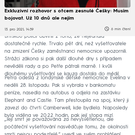
Exkluzivní rozhovor s otcem zesnulé Češky: Musím
bojovat. Už 10 dnů ale nejím
6 min čtení
13. pro 2021, 14:59
Britskou policii obvinil z toho, že nejednala
dostatečně rychle. Trvalo pět dní, než vyšetřovatele
na zmizení Češky zaměstnanci nemocnice upozornili.
Strážci zákona si pak další dlouhé dny s případem
nevěděli rady a po Petře pátrali marně. I kvůli
dlouhému vyšetřování se kauza dostala do médií.
Petra odešla z londýnské dětské nemocnice Evelina v
neděli 28. listopadu. Pak si vybrala v bankomatu
peníze, nasedla na autobus a odjela na zastávku
Elephant and Castle. Tam přestoupila na spoj, který ji
zavezl do čtvrti Camberwell, kde bydlela. Naposledy
byla viděna ve 20:22 hodin, pak její stopa mizí.
„Její smrt je považována za nevysvětlenou, ale
počáteční vyšetřování nasvědčuje tomu, že okolnosti
smrti nejsou podezřelé,“ uvedl ve svém prohlášení