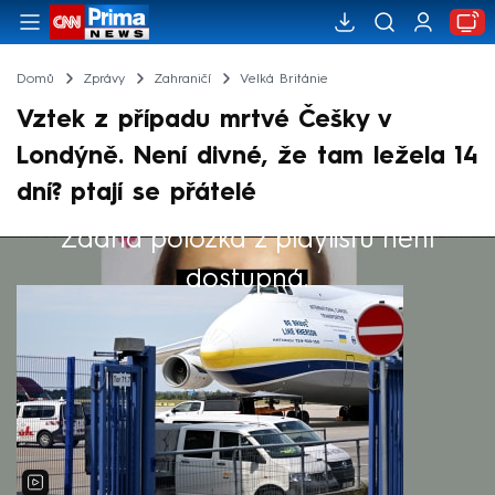
Domů
Zprávy
Zahraničí
Velká Británie
Vztek z případu mrtvé Češky v
Londýně. Není divné, že tam ležela 14
dní? ptají se přátelé
Žádná položka z playlistu není
Výběr redakce
dostupná.